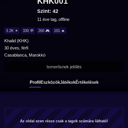
KHK001
Szint: 42
11 éve tag, offline
3.2K ☀
330 💬
260 🎮
101 🔥
Khalid (KHK)
30 éves, férfi
Casablanca, Marokkó
Ismerősnek jelölés
Profil
Eszközök
Játékok
Értékelések
Az oldal ezen része csak a tagok számára látható!