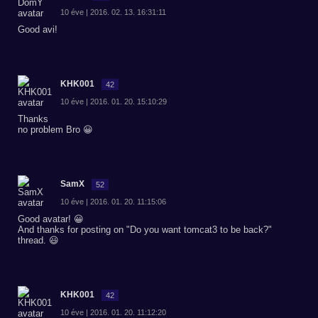
10 éve | 2016. 02. 13. 16:31:11
Good avi!
KHK001
42
10 éve | 2016. 01. 20. 15:10:29
Thanks
no problem Bro 😀
SamX
52
10 éve | 2016. 01. 20. 11:15:06
Good avatar! 😀
And thanks for posting on "Do you want tomcat3 to be back?"
thread. 😃
KHK001
42
10 éve | 2016. 01. 20. 11:12:20