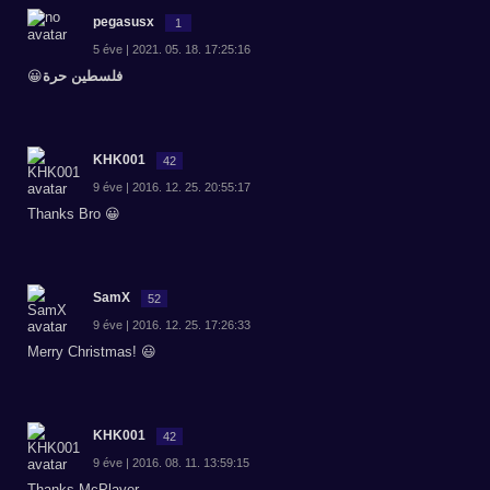
pegasusx
1
5 éve | 2021. 05. 18. 17:25:16
😀
فلسطين حرة
KHK001
42
9 éve | 2016. 12. 25. 20:55:17
Thanks Bro 😀
SamX
52
9 éve | 2016. 12. 25. 17:26:33
Merry Christmas! 😃
KHK001
42
9 éve | 2016. 08. 11. 13:59:15
Thanks McPlayer