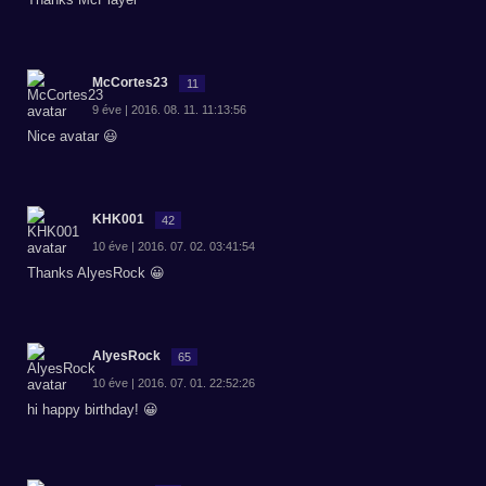
McCortes23
11
9 éve | 2016. 08. 11. 11:13:56
Nice avatar 😃
KHK001
42
10 éve | 2016. 07. 02. 03:41:54
Thanks AlyesRock 😀
AlyesRock
65
10 éve | 2016. 07. 01. 22:52:26
hi happy birthday! 😀