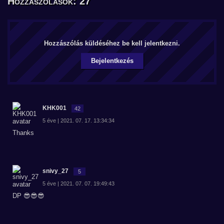
Hozzászólások: 27
Hozzászólás küldéséhez be kell jelentkezni.
Bejelentkezés
KHK001
42
5 éve | 2021. 07. 17. 13:34:34
Thanks
snivy_27
5
5 éve | 2021. 07. 07. 19:49:43
DP 😎😎😎