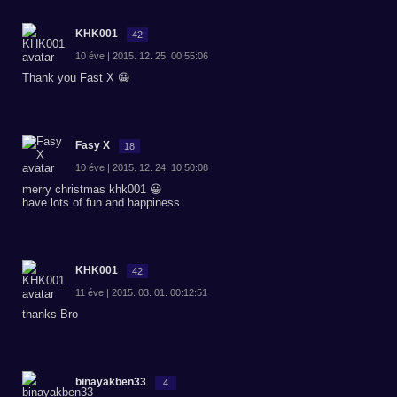
KHK001
42
10 éve | 2015. 12. 25. 00:55:06
Thank you Fast X 😀
Fasy X
18
10 éve | 2015. 12. 24. 10:50:08
merry christmas khk001 😀
have lots of fun and happiness
KHK001
42
11 éve | 2015. 03. 01. 00:12:51
thanks Bro
binayakben33
4