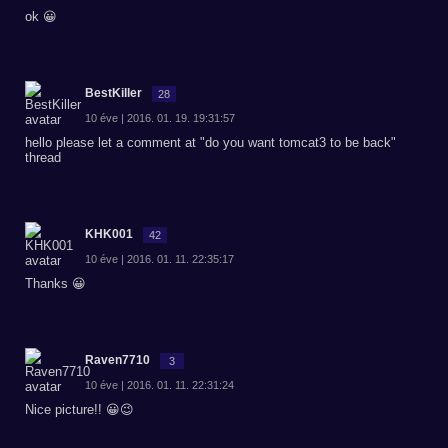
ok 😀
BestKiller
28
10 éve | 2016. 01. 19. 19:31:57
hello please let a comment at "do you want tomcat3 to be back"
thread
KHK001
42
10 éve | 2016. 01. 11. 22:35:17
Thanks 😀
Raven7710
3
10 éve | 2016. 01. 11. 22:31:24
Nice picture!! 😀😉