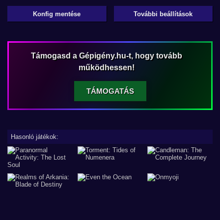
Konfig mentése
További beállítások
Támogasd a Gépigény.hu-t, hogy tovább
működhessen!
TÁMOGATÁS
Hasonló játékok: