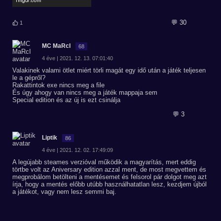
💬 30
1
MC MaRcI
68
4 éve | 2021. 12. 13. 07:01:40
Valakinek valami ötlet miért törli magát egy idő után a játék teljesen
le a gépről?
Rakattintok exe nincs meg a file
És úgy ahogy van nincs meg a játék mappaja sem
Special edition és az új is ezt csinálja
💬 3
Liptik
86
4 éve | 2021. 12. 02. 17:49:09
A legújabb steames verzióval működik a magyarítás, mert eddig
törtbe volt az Aniversary edition azzal ment, de most megvettem és
megprobálom betölteni a mentésemet és felsorol pár dolgot meg azt
írja, hogy a mentés előbb utúbb használhatatlan lesz, kezdjem újból
a játékot, vagy nem lesz semmi baj.