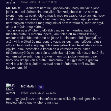
9 éve | 2016. 11. 04. 12:38:20
MC MaRcI
: Szerintem nem kell gondolkodni, hogy melyik a jobb
jéték, azt kell átértékelni, melyiket élvezed jobban és ez nem azt
jelenti, hogy az egyik jobb a másik meg rosszabb, csak annyit, hogy
kinek milyen az ízlése. És két ilyen nagy volumenű epic játéknál
nem nagyon érdemes még magunkkal sem vitatkozni, mert az egyik
alma a másik meg körte...
Technikailag a Witcher 3 előrébb van, ez nem kérdés, újabb,
frissebb grafikus motorral operál, ami főleg ott mutatkozik meg,
amikor épületekbe mész be és jössz ki, nincsen töltőképernyő, az
ajtó nyílik előtted és már bent is vagy, ez egy nagy fejlődés, plusz
ott van Novigrad a legnagyobb szerepjátékokban fellelhető városok
egyike, csak besétálsz a kapun és a városban vagy, nincs
töltőképernyő és ez pusztán a technikai fejlődésnek köszönhető. És
ez nem azt jelenti, hogy a Skyrim nem tud jobban kinézni, csak,
hogy sok limitje van a grafikusmotornak. De ugye nem a grafika
viszi el a hátán a játékot, szóval nem is érdemes erről tovább
beszélnem. 😃
MC MaRcI
68
9 éve | 2016. 11. 04. 11:12:52
most így újra játszva mindenféle cheat nélkül újra kell gondolnom
tényleg jobb e egy witcher 3 mint ez