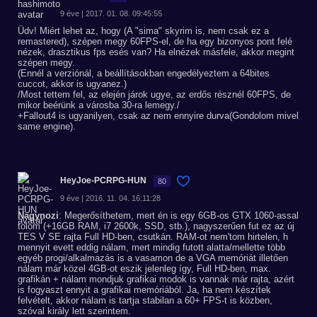
9 éve | 2017. 01. 08. 09:45:55
Üdv! Miért lehet az, hogy (A "sima" skyrim is, nem csak ez a
remastered), szépen megy 60FPS-el, de ha egy bizonyos pont felé
nézek, drasztikus fps esés van? Ha elnézek másfele, akkor megint
szépen megy.
(Ennél a verziónál, a beállításokban engedélyeztem a 64bites
cuccot, akkor is ugyanez.)
/Most tettem fel, az elején járok ugye, az erdős résznél 60FPS, de
mikor beérünk a városba 30-ra lemegy./
+Fallout4 is ugyanilyen, csak az nem ennyire durva(Gondolom mivel
same engine).
HeyJoe-PCRPG-HUN
80
9 éve | 2016. 11. 04. 16:11:28
Nagynozi
: Megerősíthetem, mert én is egy 6GB-os GTX 1060-assal
tolom (+16GB RAM, i7 2600k, SSD, stb.), nagyszerűen fut ez az új
TES V SE rajta Full HD-ben, csutkán. RAM-ot nem'tom hirtelen, h
mennyit evett eddig nálam, mert mindig futott alatta/mellette több
egyéb progi/alkalmazás is a vasamon de a VGA memóriát illetően
nálam már közel 4GB-ot eszik jelenleg így, Full HD-ben, max.
grafikán + nálam mondjuk grafikai modok is vannak már rajta, azért
is fogyaszt ennyit a grafikai memóriából. Ja, ha nem készítek
felvételt, akkor nálam is tartja stabilan a 60+ FPS-t is közben,
szóval király lett szerintem.