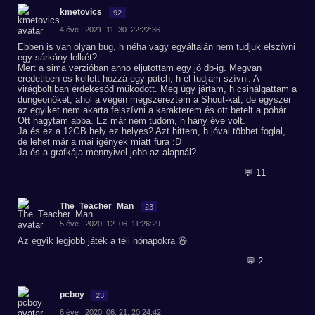
kmetovics
92
4 éve | 2021. 11. 30. 22:22:36
Ebben is van olyan bug, h néha vagy egyáltalán nem tudjuk elszívni
egy sárkány lelkét?
Mert a sima verzióban anno eljutottam egy jó db-ig. Megvan
eredetiben és kellett hozzá egy patch, h el tudjam szívni. A
virágboltiban érdekesód működött. Meg úgy jártam, h csinálgattam a
dungeonöket, ahol a végén megszereztem a Shout-kat, de egyszer
az egyiket nem akarta felszívni a karakterem és ott betelt a pohár.
Ott hagytam abba. Ez már nem tudom, h hány éve volt.
Ja és ez a 12GB hely ez helyes? Azt hittem, h jóval többet foglal,
de lehet már a mai igények miatt fura :D
Ja és a grafkája mennyivel jobb az alapnál?
💬 11
The_Teacher_Man
23
5 éve | 2020. 12. 06. 11:26:29
Az egyik legjobb játék a téli hónapokra 😆
💬 2
pcboy
23
6 éve | 2020. 06. 21. 20:24:42