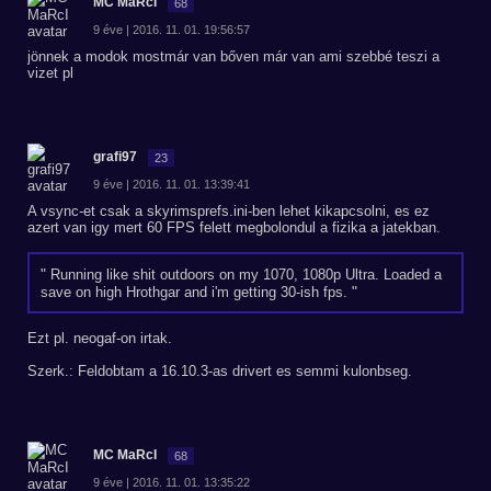
MC MaRcI
68
9 éve | 2016. 11. 01. 19:56:57
jönnek a modok mostmár van bőven már van ami szebbé teszi a
vizet pl
grafi97
23
9 éve | 2016. 11. 01. 13:39:41
A vsync-et csak a skyrimsprefs.ini-ben lehet kikapcsolni, es ez
azert van igy mert 60 FPS felett megbolondul a fizika a jatekban.
Running like shit outdoors on my 1070, 1080p Ultra. Loaded a
save on high Hrothgar and i'm getting 30-ish fps.
Ezt pl. neogaf-on irtak.
Szerk.: Feldobtam a 16.10.3-as drivert es semmi kulonbseg.
MC MaRcI
68
9 éve | 2016. 11. 01. 13:35:22