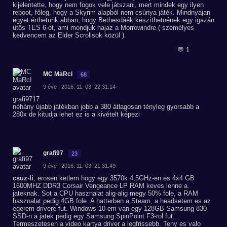
kijelentette, hogy nem fogok vele játszani, mert mindek egy ilyen
reboot, főleg, hogy a Skyrim alapból nem csúnya játék. Mindnyájan
egyet érthetünk abban, hogy Bethesdáék készíthetnének egy igazán
ütős TES 6-ot, ami mondjuk hajaz a Morrowindre ( személyes
kedvencem az Elder Scrollsok közül ).
💬 1
MC MaRcI
68
9 éve | 2016. 11. 03. 22:31:14
grafi9717
néhány újabb játékban jobb a 380 átlagosan tényleg gyorsabb a
280x de kitudja lehet ez is a kivételt képezi
grafi97
23
9 éve | 2016. 11. 03. 21:31:49
csuz-li
, erosen ketlem hogy egy 3570k 4,5GHz-en es 4x4 GB
1600MHZ DDR3 Corsair Vengeance LP RAM keves lenne a
jateknak. Sot a CPU hasznalat alig-alig megy 50% fole, a RAM
hasznalat pedig 4GB fole. A hatterben a Steam, a headsetem es az
egerem drivere fut. Windows 10-em van egy 128GB Samsung 830
SSD-n a jatek pedig egy Samsung SpinPoint F3-rol fut.
Termeszetesen a video kartya driver a legfrissebb. Teny es valo