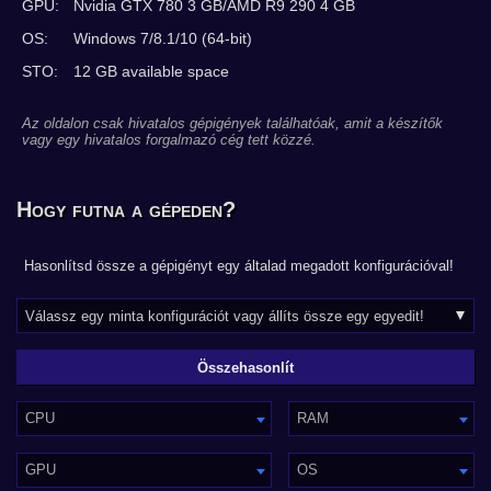
GPU:
Nvidia GTX 780 3 GB/AMD R9 290 4 GB
OS:
Windows 7/8.1/10 (64-bit)
STO:
12 GB available space
Az oldalon csak hivatalos gépigények találhatóak, amit a készítők
vagy egy hivatalos forgalmazó cég tett közzé.
Hogy futna a gépeden?
Hasonlítsd össze a gépigényt egy általad megadott konfigurációval!
CPU
RAM
GPU
OS