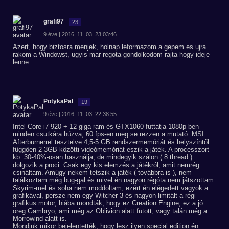
grafi97
23
9 éve | 2016. 11. 03. 23:03:46
Azert, hogy biztosra menjek, holnap leformazom a gepem es ujra
rakom a Windowst, ugyis mar regota gondolkodom rajta hogy ideje
lenne.
PotykaPal
19
9 éve | 2016. 11. 03. 22:38:55
Intel Core i7 920 + 12 giga ram és GTX1060 futtatja 1080p-ben
minden csutkára húzva, 60 fps-en meg se rezzen a mutató. MSI
Afterburnerrel tesztelve 4,5-5 GB rendszermemóriát és helyszíntől
függően 2-3GB közötti videómemóriát eszik a játék. A processzort
kb. 30-40%-osan használja, de mindegyik szálon ( 8 thread )
dolgozik a proci. Csak egy kis elemzés a játékról, amit nemrég
csináltam. Amúgy nekem tetszik a játék ( továbbra is ), nem
találkoztam még bug-gal és mivel én nagyon régóta nem játszottam
Skyrim-mel és soha nem moddoltam, ezért én elégedett vagyok a
grafikával, persze nem egy Witcher 3 és nagyon limitált a régi
grafikus motor, hiába mondták, hogy ez Creation Engine, ez a jó
öreg Gambryo, ami még az Oblivion alatt futott, vagy talán még a
Morrowind alatt is.
Mondjuk mikor bejelentették, hogy lesz ilyen special edition én