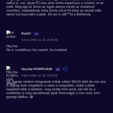
nelkul is, sot, olyan PC-ken amin erinto kepernyos a monitor, el se
indul. Meg epp ez lenne az egyik elonye ennek az eredetivel
szemben, stabilabbnak kene lennie mivel 64 bites es emiatt tobb
ramot tud hasznalni a jatek. De ezt is elb***ta a Bethesda.
DurkO
14
9 éve | 2016. 11. 02. 15:45:38
HeyJoe:
Ne is csodálkozz ha crashel, ha modolod.
HeyJoe-PCRPG-HUN
80
9 éve | 2016. 11. 02. 13:20:26
Na, tegnap random kifagyások voltak nálam Win10 alatt de már arra
is tegnap este megleltem a neten a megoldást, stabil a játék,
kapásból több a tartalom, meg szebb mint annó, pár hét és a
modderek is még rázúdítanak jópár finomságot a már most sem
gyenge játékra. 😀