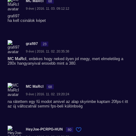
MC MaRcI
68
9 éve | 2016. 11. 03. 09:12:12
grafi97
ha kell csinálok képet
grafi97
23
9 éve | 2016. 11. 02. 20:35:38
MC MaRcI
, erdekes hogy neked ilyen jol megy, mert elmeletileg a
280x hangyanyival erosebb mint a 380.
MC MaRcI
68
9 éve | 2016. 11. 02. 19:20:24
na rátettem egy fű modot amivel az alap skyrimbe kaptam 20fps-t itt
az új változatnál semmi fps-beli különbség
HeyJoe-PCRPG-HUN
80