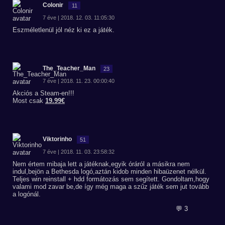
Colonir
11
7 éve | 2018. 12. 03. 11:05:30
Eszméletlenül jól néz ki ez a játék.
The_Teacher_Man
23
7 éve | 2018. 11. 23. 00:00:40
Akciós a Steam-en!!!
Most csak
19.99€
Viktorinho
51
7 éve | 2018. 11. 03. 23:58:32
Nem értem mibaja lett a játéknak,egyik óráról a másikra nem
indul,bejön a Bethesda logó,aztán kidob minden hibaüzenet nélkül.
Teljes win reinstall + hdd formátozás sem segített. Gondoltam,hogy
valami mod zavar be,de így még maga a szűz játék sem jut tovább
a logónál.
💬 3