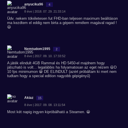
anyucika96
4
8 éve | 2018. 07. 29. 21:33:14
Üdv. nekem tökéletesen fut FHD-ban teljesen maximum beálitáson
ma kezdtem el eddig nem birta a gépem remélem magával ragad !
😃
Nemtudom1995
2
8 éve | 2017. 09. 10. 17:33:52
A játék elindult 4GB Rammal és HD 5450-el majdnem hogy
játszható is volt... legalábbis ha folyamatosan az eget nézem 😃D
10 fps minimumon 😀 DE ELINDULT (azért próbáltam ki mert nem
tudtam hogy a special edition nagyobb gépigényű)
Akiaz
15
8 éve | 2017. 09. 08. 13:11:54
Most két napig ingyen kipróbálható a Steamen. 😀