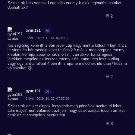
Sziasztok Ittis vannak Legendás enemy-k akik legendás lootokat
dobhatnak?
💬 2
gyuri191
50
6 éve | 2019. 11. 14. 06:16:17
Kis segitség kéne itt is van level cap vagy mint a fallout 4 ben nincs
itt sincs és bár meddig lehet fejlődni? A másik meg hogy az enemy-
k valamikor újra spawnolnak mert mi van akkor ha az egész
játékban megölöd az összes enemy-t és utána üres lesz a világ
vagy úgymint a fallout 4 ben itt is újra termelődnek idő után? köszi a
válaszokat 😃
💬 2
gyuri191
50
6 éve | 2019. 10. 27. 07:53:30
Sziasztok amiket elopok fegyverek meg páncélok azokat el lehet
adni majd? mert valamiért azt jelzi hogy csak azokat tudom amiket
csak az ellenségektöl szereztem
💬 6