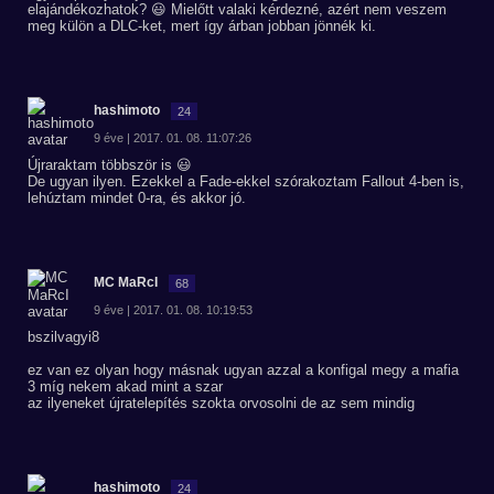
elajándékozhatok? 😃 Mielőtt valaki kérdezné, azért nem veszem
meg külön a DLC-ket, mert így árban jobban jönnék ki.
hashimoto
24
9 éve | 2017. 01. 08. 11:07:26
Újraraktam többször is 😃
De ugyan ilyen. Ezekkel a Fade-ekkel szórakoztam Fallout 4-ben is,
lehúztam mindet 0-ra, és akkor jó.
MC MaRcI
68
9 éve | 2017. 01. 08. 10:19:53
bszilvagyi8
ez van ez olyan hogy másnak ugyan azzal a konfigal megy a mafia
3 míg nekem akad mint a szar
az ilyeneket újratelepítés szokta orvosolni de az sem mindig
hashimoto
24