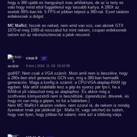
hogy a 380 ujabb es hangyanyit mas arhitektura, de az is teny es
valo hogy mind ettol fuggetlenul egy lassabb kartya. A 280X az
esetek 99%-ban kb. 5 FPS-el jobban teljesit a 380-nal. Ezert talalom
erdekesnek a dolgot.
MC MaRcI
, hiszek en neked, nem errol van szo, van akinek GTX
1070-el meg 1080-al rosszabul fut mint nekem, csupan erdekesnek
tartom ezt az inkonzisztenciat a jatek reszerol.
csuz-li
37
9 éve | 2016. 11. 03. 10:16:39
grafi97: Nem csak a VGA számít. Most arról nem is beszélve, hogy
a 280x-ben első generációs GCN van, míg a 380-ban harmadik
generációs. Maga a konfig is számít: a CPU-VGA-alaplap-RAM így
egyben. Már attól stabilabb lesz a gép és nyersz pár fps-t, ha a
RAM-ot jól választod meg az alaplaphoz. És akkor még a
szoftveres környezetről nem is beszéltünk. (oprendszer, driverek, és
hogy mi van még a gépen, mi fut a háttérben.)
Nem MC MaRcI-t akarom védeni, nem szorul rá, de nekem is mindig
ilyeneket írnak pár játéknál (pl.: Mafia III, vagy witcher) és tudom,
hogy van ilyen, hogy jobban fut valami, mint azt a többség várja.