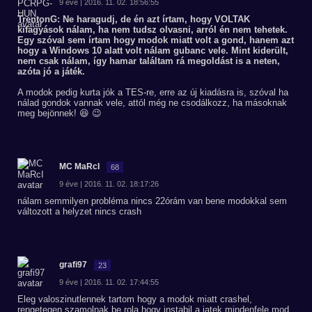
9 éve | 2016. 11. 02. 18:56:55
TrentonG: Ne haragudj, de én azt írtam, hogy VOLTAK
kifagyások nálam, ha nem tudsz olvasni, arról én nem tehetek.
Egy szóval sem írtam hogy modok miatt volt a gond, hanem azt
hogy a Windows 10 alatt volt nálam gubanc vele. Mint kiderült,
nem csak nálam, így hamar találtam rá megoldást is a neten,
azóta jó a játék.
A modok pedig kurta jók a TES-re, erre az új kiadásra is, szóval ha
nálad gondok vannak vele, attól még ne csodálkozz, ha másoknak
meg bejönnek! 😆 😉
MC MaRcI
68
9 éve | 2016. 11. 02. 18:17:26
nálam semmilyen probléma nincs 22órám van bene modokkal sem
változott a helyzet nincs crash
grafi97
23
9 éve | 2016. 11. 02. 17:44:55
Eleg valoszinutlennek tartom hogy a modok miatt crashel,
rengetegen szamolnak be rola hogy instabil a jatek mindenfele mod