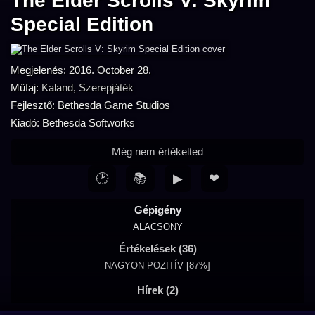
The Elder Scrolls V: Skyrim
Special Edition
Megjelenés: 2016. October 28.
Műfaj:
Kaland
,
Szerepjáték
Fejlesztő: Bethesda Game Studios
Kiadó: Bethesda Softworks
Még nem értékelted
🕑
📚
▶
❤
Gépigény
ALACSONY
Értékelések (36)
NAGYON POZITÍV [87%]
Hírek (2)