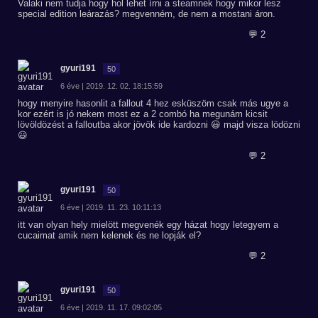
Valaki nem tudja hogy hol lehet írni a steamnek hogy mikor lesz
special edition leárazás? megvenném, de nem a mostani áron.
💬 2
gyuri191
50
6 éve | 2019. 12. 02. 18:15:59
hogy menyire hasonlit a fallout 4 hez esküszöm csak más ugye a
kor ezért is jó nekem most ez a 2 combó ha megunám kicsit
lövöldözést a falloutba akor jövök ide kardozni 😃 majd visza lödözni
😃
💬 2
gyuri191
50
6 éve | 2019. 11. 23. 10:11:13
itt van olyan hely mielött megvenék egy házat hogy letegyem a
cucaimat amik nem kelenek és ne lopják el?
💬 2
gyuri191
50
6 éve | 2019. 11. 17. 09:02:05