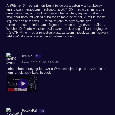
A Witcher 3 meg szintén kurta jó
de ott a sztori + a karakterek
ami igazán/mégjobban megfogott, a SKYRIM meg olyan mint vmi
óriási játszótér, a modoknak köszönhetően tényleg nem tudhatod
szokszor hogy milyen szituba fogsz majd belefutni, v. mit is fogsz
legközelebb felfedezni.... Mindkét játékra egyébként igaz
természetesen minden amit feljebb írtam de én így érzem, nálam a
Witcher története + mellékszálai azok amik eddig jobban megfogtak,
a SKYRIM-nél meg a rengeteg plusz tartalom modokkal ami nagyon
feldobja/+dobja a játékélményt nálam röviden.
grafi97
23
9 éve | 2016. 11. 04. 13:04:43
Lehet inkabb hanyagolom azt a Windows ujratelepitest, ezek alajan
nem latnek nagy kulonbseget.
PotykaPal
19