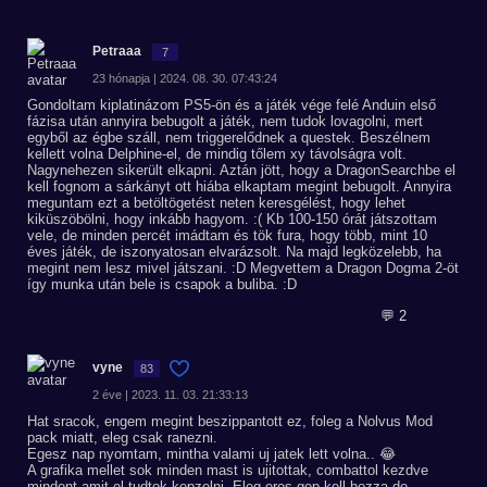
Petraaa
7
23 hónapja | 2024. 08. 30. 07:43:24
Gondoltam kiplatinázom PS5-ön és a játék vége felé Anduin első
fázisa után annyira bebugolt a játék, nem tudok lovagolni, mert
egyből az égbe száll, nem triggerelődnek a questek. Beszélnem
kellett volna Delphine-el, de mindig tőlem xy távolságra volt.
Nagynehezen sikerült elkapni. Aztán jött, hogy a DragonSearchbe el
kell fognom a sárkányt ott hiába elkaptam megint bebugolt. Annyira
meguntam ezt a betöltögetést neten keresgélést, hogy lehet
kiküszöbölni, hogy inkább hagyom. :( Kb 100-150 órát játszottam
vele, de minden percét imádtam és tök fura, hogy több, mint 10
éves játék, de iszonyatosan elvarázsolt. Na majd legközelebb, ha
megint nem lesz mivel játszani. :D Megvettem a Dragon Dogma 2-öt
így munka után bele is csapok a buliba. :D
💬 2
vyne
83
2 éve | 2023. 11. 03. 21:33:13
Hat sracok, engem megint beszippantott ez, foleg a Nolvus Mod
pack miatt, eleg csak ranezni.
Egesz nap nyomtam, mintha valami uj jatek lett volna.. 😂
A grafika mellet sok minden mast is ujitottak, combattol kezdve
mindent amit el tudtok kepzelni. Eleg eros gep kell hozza de