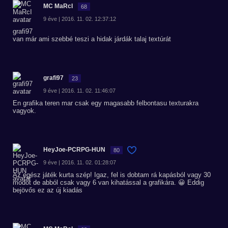
MC MaRcI
68
9 éve | 2016. 11. 02. 12:37:12
grafi97
van már ami szebbé teszi a hidak járdák talaj textúrát
grafi97
23
9 éve | 2016. 11. 02. 11:46:07
En grafika teren mar csak egy magasabb felbontasu texturakra
vagyok.
HeyJoe-PCRPG-HUN
80
9 éve | 2016. 11. 02. 01:28:07
Az egész játék kurta szép! Igaz, fel is dobtam rá kapásból vagy 30
modot de abból csak vagy 6 van kihatással a grafikára. 😀 Eddig
bejövős ez az új kiadás