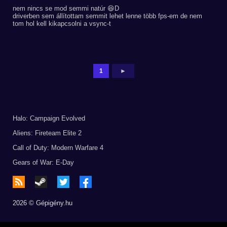
nem nincs se mod semmi natúr 😆D
driverben sem állítottam semmit lehet lenne több fps-em de nem
tom hol kell kikapcsolni a vsync-t
1
►
Halo: Campaign Evolved
Aliens: Fireteam Elite 2
Call of Duty: Modern Warfare 4
Gears of War: E-Day
2026 © Gépigény.hu