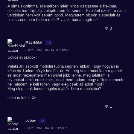
A sima skyrimmal ellentétben miért nincs csatazene ajátékban,
ellenőriztem fájlt, újratelepítettem és semmi. Évekkel ezelőtt a sima
verzióban nem volt semmi gond. Megvettem olcsón a specialt és
nincs zene nem tudom miért!! valaki tudna segíteni?
💬 3
MacHiMal
16
6 éve | 2020. 06. 14. 09:58:40
Üdvözlet srácok!
Valaki aki szokott módolni tudna segíteni abban, hogy hogyan is
kéne 😆 Tudom hülye kérdés, de Én még sose módoltam a gamet
és most nézegettem mennyivel jobb lenne, meg találtam is
olyanokat amik érdekelnek, csak nem tudom, hogy a Requirements-
nél mindent le kell tölteni vagy elég csak az adott mód?
Meg elég csak kicsomagolni a játék Data mappájába?
előre is köszi 😃
💬 1
pcboy
23
6 éve | 2020. 04. 18. 11:50:39