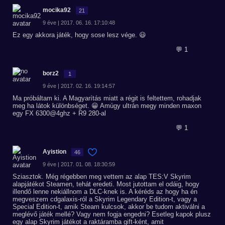
mocika92
21
9 éve | 2017. 06. 16. 17:10:48
Ez egy akkora játék, hogy sose lesz vége. 😃
💬 1
borz2
1
9 éve | 2017. 02. 16. 19:14:57
Ma próbáltam ki. A Magyarítás miatt a régit is feltettem, rohadjak
meg ha látok különbséget. 😀 Amúgy ultrán megy minden maxon
egy FX 6300@4ghz + R9 280-al
💬 1
Ayistion
46
9 éve | 2017. 01. 08. 18:30:59
Sziasztok. Még régebben meg vettem az alap TES:V Skyrim
alapjátékot Steamen, tehát eredeti. Most jutottam el odáig, hogy
illendő lenne nekiállnom a DLC-knek is. A kéréds az hogy ha én
megveszem cdgalaxis-ról a Skyrim Legendary Edition-t, vagy a
Special Edition-t, amik Steam kulcsok, akkor be tudom aktiválni a
meglévő játék mellé? Vagy nem fogja engedni? Esetleg kapok plusz
egy alap Skyrim játékot a raktáramba gift-ként, amit