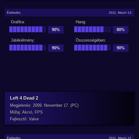
Értékelés:
2011. March 13.
Grafika:
Hang:
█████████
█
████████
██
90%
80%
Játékélmény:
Összességében:
█████████
█
█████████
█
90%
90%
Left 4 Dead 2
Megjelenés: 2009. November 17. (PC)
Műfaj: Akció, FPS
Fejlesztő: Valve
Értékelés:
2011. March 12.