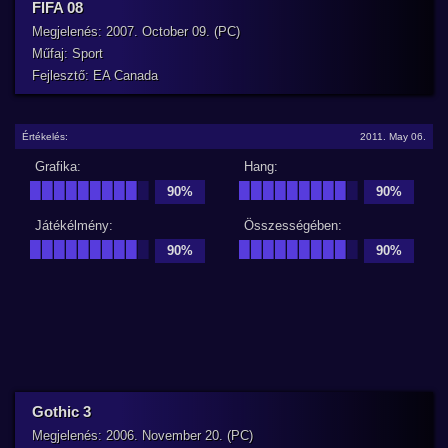
FIFA 08
Megjelenés: 2007. October 09. (PC)
Műfaj: Sport
Fejlesztő: EA Canada
Értékelés:
2011. May 06.
Grafika:
Hang:
█████████
█
█████████
█
90%
90%
Játékélmény:
Összességében:
█████████
█
█████████
█
90%
90%
Gothic 3
Megjelenés: 2006. November 20. (PC)