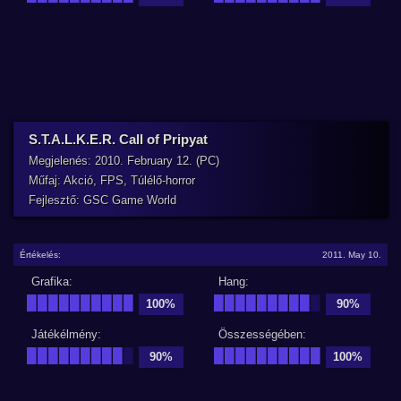
S.T.A.L.K.E.R. Call of Pripyat
Megjelenés: 2010. February 12. (PC)
Műfaj: Akció, FPS, Túlélő-horror
Fejlesztő: GSC Game World
Értékelés:
2011. May 10.
Grafika:
Hang:
██████████
█████████
█
100%
90%
Játékélmény:
Összességében:
█████████
█
██████████
90%
100%