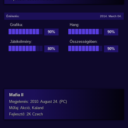
Értékelés:
2014. March 04.
Grafika:
Hang:
█████████
█
█████████
█
90%
90%
Játékélmény:
Összességében:
████████
██
█████████
█
80%
90%
Mafia II
Megjelenés: 2010. August 24. (PC)
Műfaj: Akció, Kaland
Fejlesztő: 2K Czech