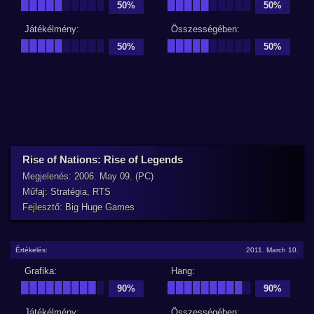
█████
█████
█████
█████
50%
50%
Játékélmény:
Összességében:
█████
█████
█████
█████
50%
50%
Rise of Nations: Rise of Legends
Megjelenés: 2006. May 09. (PC)
Műfaj: Stratégia, RTS
Fejlesztő: Big Huge Games
Értékelés:
2011. March 10.
Grafika:
Hang:
█████████
█
█████████
█
90%
90%
Játékélmény:
Összességében: