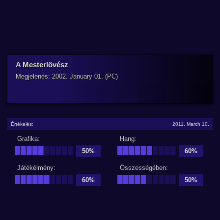
A Mesterlövész
Megjelenés: 2002. January 01. (PC)
Értékelés:
2011. March 10.
Grafika:
Hang:
█████
█████
██████
████
50%
60%
Játékélmény:
Összességében:
██████
████
█████
█████
60%
50%