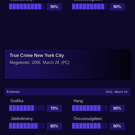
█████████
█
█████████
█
90%
90%
True Crime New York City
Megjelenés: 2006. March 24. (PC)
Értékelés:
2011. March 10.
Grafika:
Hang:
███████
███
████████
██
70%
80%
Játékélmény:
Összességében:
████████
██
████████
██
80%
80%