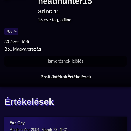
headhunter15
Szint: 11
15 éve tag, offline
785 ☀
30 éves, férfi
Bp., Magyarország
Ismerősnek jelölés
Profil
Játékok
Értékelések
Értékelések
Far Cry
Megjelenés: 2004. March 23. (PC)