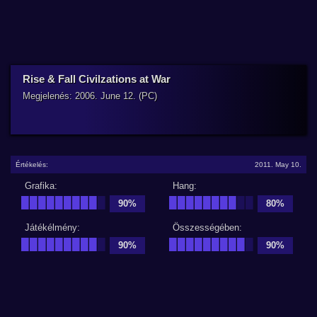
Rise & Fall Civilzations at War
Megjelenés: 2006. June 12. (PC)
Értékelés:
2011. May 10.
Grafika:
Hang:
█████████
█
████████
██
90%
80%
Játékélmény:
Összességében:
█████████
█
█████████
█
90%
90%