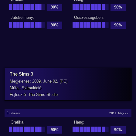
█████████
█
█████████
█
90%
90%
Játékélmény:
Összességében:
█████████
█
█████████
█
90%
90%
The Sims 3
Megjelenés: 2009. June 02. (PC)
Műfaj: Szimuláció
Fejlesztő: The Sims Studio
Értékelés:
2011. May 29.
Grafika:
Hang:
█████████
█
█████████
█
90%
90%