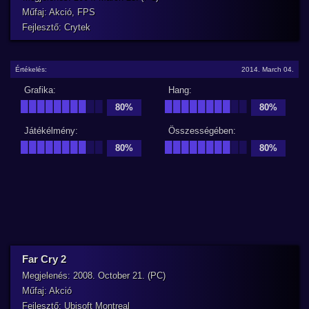
Műfaj: Akció, FPS
Fejlesztő: Crytek
Értékelés:
2014. March 04.
Grafika:
Hang:
████████
██
████████
██
80%
80%
Játékélmény:
Összességében:
████████
██
████████
██
80%
80%
Far Cry 2
Megjelenés: 2008. October 21. (PC)
Műfaj: Akció
Fejlesztő: Ubisoft Montreal