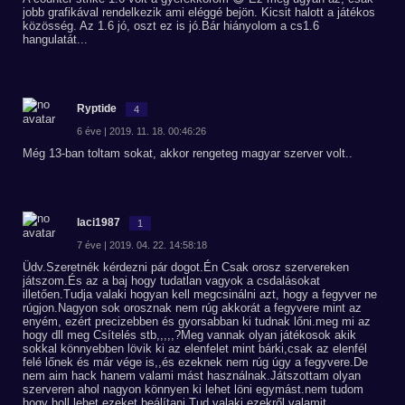
jobb grafikával rendelkezik ami eléggé bejön. Kicsit halott a játékos
közösség. Az 1.6 jó, oszt ez is jó.Bár hiányolom a cs1.6
hangulatát...
Ryptide
4
6 éve | 2019. 11. 18. 00:46:26
Még 13-ban toltam sokat, akkor rengeteg magyar szerver volt..
laci1987
1
7 éve | 2019. 04. 22. 14:58:18
Üdv.Szeretnék kérdezni pár dogot.Én Csak orosz szervereken
játszom.És az a baj hogy tudatlan vagyok a csdalásokat
illetően.Tudja valaki hogyan kell megcsinálni azt, hogy a fegyver ne
rúgjon.Nagyon sok orosznak nem rúg akkorát a fegyvere mint az
enyém, ezért precizebben és gyorsabban ki tudnak lőni.meg mi az
hogy dll meg Csítelés stb,,,,,?Meg vannak olyan játékosok akik
sokkal könnyebben lövik ki az elenfelet mint bárki,csak az elenfél
felé lőnek és már vége is,,és ezeknek nem rúg úgy a fegyvere.De
nem aim hack hanem valami mást használnak.Játszottam olyan
szerveren ahol nagyon könnyen ki lehet löni egymást.nem tudom
hogy holl lehet ezeket beálítani.Tud valaki ezekről valamit.