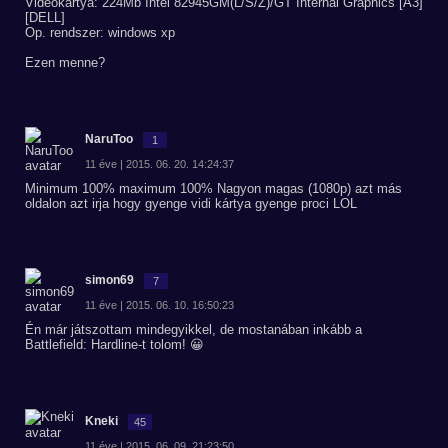
Videókártya: 224Mb Intel 82945GM(L/S/Z)/GT Internal Graphics [A3]
[DELL]
Op. rendszer: windows xp
Ezen menne?
NaruToo
1
11 éve | 2015. 06. 20. 14:24:37
Minimum 100% maximum 100% Nagyon magas (1080p) azt más
oldalon azt irja hogy gyenge vidi kártya gyenge proci LOL
simon69
7
11 éve | 2015. 06. 10. 16:50:23
Én már játszottam mindegyikkel, de mostanában inkább a
Battlefield: Hardline-t tolom! 😀
Kneki
45
11 éve | 2015. 06. 09. 21:23:50