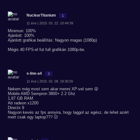
NuclearTitanium
1
11 éve | 2015. 03. 22. 10:44:39
Minimun: 100%
Ajánlott: 100%
Ajánlott grafikai beállítás: Nagyon magas (1080p)
Mégis 40 FPS-el fut full grafikán 1080p-be.
s-line-a4
3
11 éve | 2015. 02. 08. 19:36:55
Nekem még most sem akar menni XP-vel sem 😜
Mobile AMD Sempron 3800+ 2.2 Ghz
1,87 GB RAM
Ati radeon x1200
Directx 9
Nagyon kevés az fps annyira, hogy laggol az egész, de lehet azért
mert csak egy laptop??? 😕