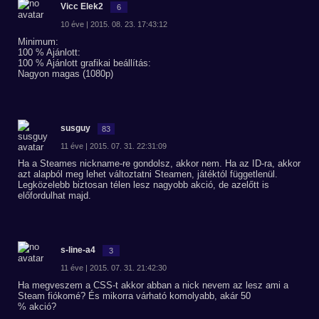
Vicc Elek2
6
10 éve | 2015. 08. 23. 17:43:12
Minimum:
100 % Ajánlott:
100 % Ajánlott grafikai beállítás:
Nagyon magas (1080p)
susguy
83
11 éve | 2015. 07. 31. 22:31:09
Ha a Steames nickname-re gondolsz, akkor nem. Ha az ID-ra, akkor
azt alapból meg lehet változtatni Steamen, játéktól függetlenül.
Legközelebb biztosan télen lesz nagyobb akció, de azelőtt is
előfordulhat majd.
s-line-a4
3
11 éve | 2015. 07. 31. 21:42:30
Ha megveszem a CSS-t akkor abban a nick nevem az lesz ami a
Steam fiókomé? És mikorra várható komolyabb, akár 50
% akció?