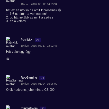
10 éve | 2016. 06. 12. 14:23:34
hát ez az utolsó cs amit kipróbálnék 😀
1. 1.6 az örök! a verhetetlen!
2. go hát inkább ez mint a szörsz
3. ez a valami
Patrikkk
27
10 éve | 2016. 05. 17. 22:02:46
Hát valahogy úgy
😂
RogGaming
24
10 éve | 2016. 01. 04. 16:06:00
Örök kedvenc, jobb mint a CS:GO
mindigtolom
12