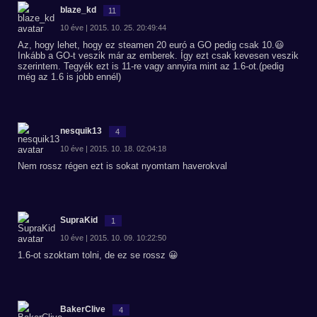
blaze_kd
11
10 éve | 2015. 10. 25. 20:49:44
Az, hogy lehet, hogy ez steamen 20 euró a GO pedig csak 10.😃
Inkább a GO-t veszik már az emberek. Így ezt csak kevesen veszik
szerintem. Tegyék ezt is 11-re vagy annyira mint az 1.6-ot.(pedig
még az 1.6 is jobb ennél)
nesquik13
4
10 éve | 2015. 10. 18. 02:04:18
Nem rossz régen ezt is sokat nyomtam haverokval
SupraKid
1
10 éve | 2015. 10. 09. 10:22:50
1.6-ot szoktam tolni, de ez se rossz 😀
BakerClive
4