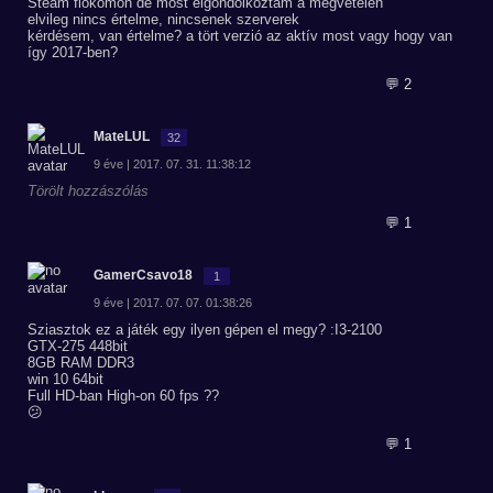
Steam fiókomon de most elgondolkoztam a megvételén
elvileg nincs értelme, nincsenek szerverek
kérdésem, van értelme? a tört verzió az aktív most vagy hogy van
így 2017-ben?
💬 2
MateLUL
32
9 éve | 2017. 07. 31. 11:38:12
Törölt hozzászólás
💬 1
GamerCsavo18
1
9 éve | 2017. 07. 07. 01:38:26
Sziasztok ez a játék egy ilyen gépen el megy? :I3-2100
GTX-275 448bit
8GB RAM DDR3
win 10 64bit
Full HD-ban High-on 60 fps ??
😕
💬 1