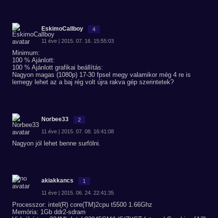
EskimoCallboy
4
11 éve | 2015. 07. 16. 15:55:03
Minimum:
100 % Ajánlott:
100 % Ajánlott grafikai beállítás:
Nagyon magas (1080p) 17-30 fpsel megy valamikor még 4 re is
lemegy lehet az a baj rég volt újra rakva gép szerintetek?
Norbee33
2
11 éve | 2015. 07. 08. 16:41:08
Nagyon jól lehet benne surfölni.
akiakkancs
1
11 éve | 2015. 06. 24. 22:41:35
Processzor: intel(R) core(TM)2cpu t5500 1.66Ghz
Memória: 1Gb ddr2-sdram