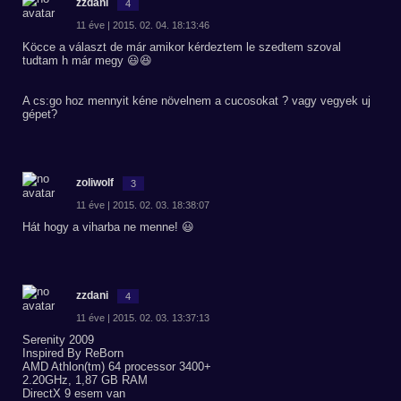
zzdani
4
11 éve | 2015. 02. 04. 18:13:46
Köcce a választ de már amikor kérdeztem le szedtem szoval
tudtam h már megy 😃😆
A cs:go hoz mennyit kéne növelnem a cucosokat ? vagy vegyek uj
gépet?
zoliwolf
3
11 éve | 2015. 02. 03. 18:38:07
Hát hogy a viharba ne menne! 😃
zzdani
4
11 éve | 2015. 02. 03. 13:37:13
Serenity 2009
Inspired By ReBorn
AMD Athlon(tm) 64 processor 3400+
2.20GHz, 1,87 GB RAM
DirectX 9 esem van