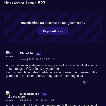
Hozzászólások: 823
Hozzászólás küldéséhez be kell jelentkezni.
Bejelentkezés
Blade890
12
4 éve | 2021. 10. 22. 22:12:14
A mozgás annyira idegesítő ahogy csúszik a karakter oldalra vagy
késve reagál.. GO után iszonyúan fura.
Konzolt nem lehet játék közben elővenni (nekem nem sikerült), bot
game-ben nem lehet botokat irányítani miután meghaltál
💬 1
kellpenzgepre
14
6 éve | 2019. 11. 26. 15:20:33
A counter strike 1.6 volt a gyerekkorom 😃 Ez meg ugyan az, csak