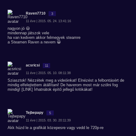
Raven7710
3
11 éve | 2015. 05. 24. 13:41:16
nagyon jó 😃
mindennap játszok vele
ha van kedvem akkor felmegyek steamre
a Steamen Raven a nevem 😀
acsricsi
11
11 éve | 2015. 05. 10. 08:11:38
Sziasztok! Nézzétek meg a videóinkat! Elnézést a felbontásért de
mindig elfelejtettem átállítani! De haverom most már szólni fog
mindig! [LINK] Írhatnátok építő jellegű kritikákat!
Tejbepapy
5
11 éve | 2015. 03. 30. 20:11:39
Akk húzd le a grafikát közepesre vagy vedd le 720p-re