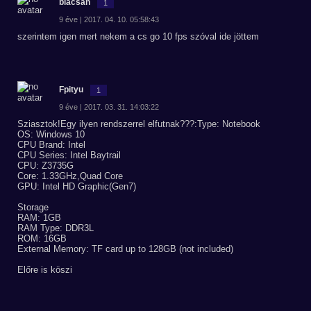
blacsan
1
9 éve | 2017. 04. 10. 05:58:43
szerintem igen mert nekem a cs go 10 fps szóval ide jöttem
Fpityu
1
9 éve | 2017. 03. 31. 14:03:22
Sziasztok!Egy ilyen rendszerrel elfutnak???:Type: Notebook
OS: Windows 10
CPU Brand: Intel
CPU Series: Intel Baytrail
CPU: Z3735G
Core: 1.33GHz,Quad Core
GPU: Intel HD Graphic(Gen7)
Storage
RAM: 1GB
RAM Type: DDR3L
ROM: 16GB
External Memory: TF card up to 128GB (not included)
Előre is köszi