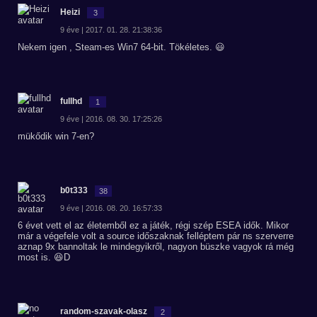
Heizi
3
9 éve | 2017. 01. 28. 21:38:36
Nekem igen , Steam-es Win7 64-bit. Tökéletes. 😃
fullhd
1
9 éve | 2016. 08. 30. 17:25:26
mükődik win 7-en?
b0t333
38
9 éve | 2016. 08. 20. 16:57:33
6 évet vett el az életemből ez a játék, régi szép ESEA idők. Mikor
már a végefele volt a source időszaknak felléptem pár ns szerverre
aznap 9x bannoltak le mindegyikről, nagyon büszke vagyok rá még
most is. 😆D
random-szavak-olasz
2