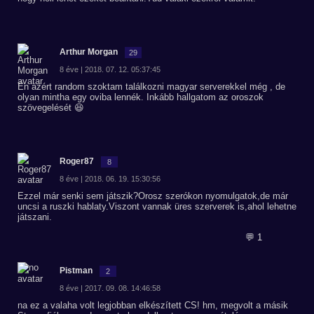
Arthur Morgan
29
8 éve | 2018. 07. 12. 05:37:45
Én azért random szoktam találkozni magyar serverekkel még , de
olyan mintha egy oviba lennék. Inkább hallgatom az oroszok
szövegelését 😆
Roger87
8
8 éve | 2018. 06. 19. 15:30:56
Ezzel már senki sem játszik?Orosz szerókon nyomulgatok,de már
uncsi a ruszki hablaty.Viszont vannak üres szerverek is,ahol lehetne
játszani.
💬 1
Pistman
2
8 éve | 2017. 09. 08. 14:46:58
na ez a valaha volt legjobban elkészített CS! hm, megvolt a másik