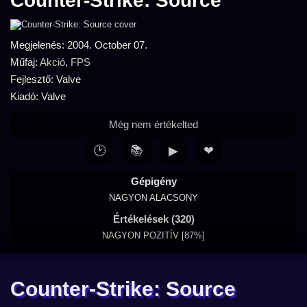
Counter-Strike: Source
Megjelenés: 2004. October 07.
Műfaj:
Akció
,
FPS
Fejlesztő: Valve
Kiadó: Valve
Még nem értékelted
🕑
📚
▶
❤
Gépigény
NAGYON ALACSONY
Értékelések (320)
NAGYON POZITÍV [87%]
Counter-Strike: Source