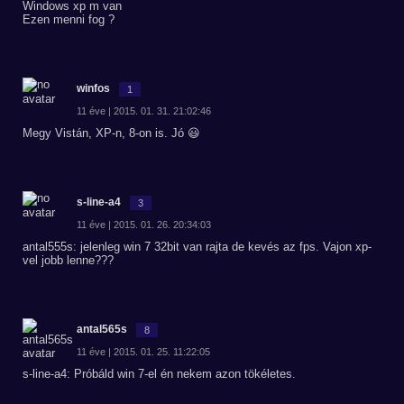
Windows xp m van
Ezen menni fog ?
winfos
1
11 éve | 2015. 01. 31. 21:02:46
Megy Vistán, XP-n, 8-on is. Jó 😃
s-line-a4
3
11 éve | 2015. 01. 26. 20:34:03
antal555s: jelenleg win 7 32bit van rajta de kevés az fps. Vajon xp-
vel jobb lenne???
antal565s
8
11 éve | 2015. 01. 25. 11:22:05
s-line-a4: Próbáld win 7-el én nekem azon tökéletes.