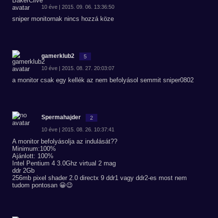
10 éve | 2015. 09. 06. 13:36:50
sniper monitornak nincs hozzá köze
gamerklub2
5
10 éve | 2015. 08. 27. 20:03:07
a monitor csak egy kellék az nem befolyásol semmit sniper0802
Spermahajder
2
10 éve | 2015. 08. 26. 10:37:41
A monitor befolyásolja az indulását??
Minimum:100%
Ajánlott: 100%
Intel Pentium 4 3.0Ghz virtual 2 mag
ddr 2Gb
256mb pixel shader 2.0 directx 9 ddr1 vagy ddr2-es most nem
tudom pontosan 😀😉