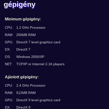
gépigény
Minimum gépigény:
CPU:
1.2 GHz Processor
RAM:
256MB RAM
GPU:
DirectX 7 level graphics card
DX:
DirectX 7
OS:
Windows 2000/XP
NET:
TCP/IP or Internet 2-16 players
Ajánlott gépigény:
CPU:
2.4 GHz Processor
RAM:
512MB RAM
GPU:
DirectX 9 level graphics card
DX:
DirectX 9