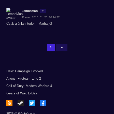
LemonMan
11
11 éve | 2015. 01. 25. 10:14:37
Csak ajánlani tudom! Marha jó!
1
►
Halo: Campaign Evolved
Aliens: Fireteam Elite 2
Call of Duty: Modern Warfare 4
Gears of War: E-Day
2026 © Gépigény.hu