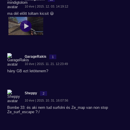
10 éve | 2015. 12. 03. 14:19:12
ma dél előtt toltam kicsit 😃
GarageRakis
1
10 éve | 2015. 11. 21. 12:23:49
hány GB ezt letötenem?
Sheppy
2
10 éve | 2015. 10. 31. 16:07:56
Bornbe 33: és aki nem tud surfolni és Ze_map van non stop
Ze_surf_escape ?:/