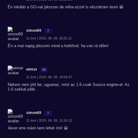
Én inkább a GO-val játszom de néha ezzel is elszoktam lenni 😀
simon69
7
11 éve | 2015. 06. 09. 18:51:11
Én a mai napig játszom mind a kettővel, ha van rá időm!
winrar
60
11 éve | 2015. 06. 09. 18:04:47
Nekem nem jött be, ugyanaz, mint az 1.6 csak Source engine-el. Az
1.6 sokkal jobb.
simon69
7
11 éve | 2015. 06. 09. 11:26:13
4ever erre mást nem lehet írni! 😀