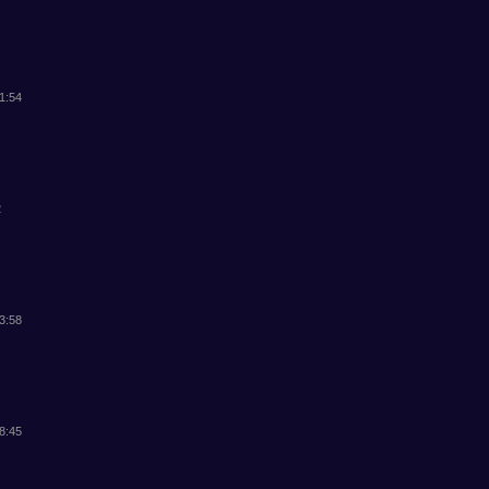
51:54
2
43:58
38:45