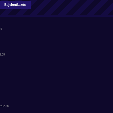
Bejelentkezés
36
3:05
22:02:38