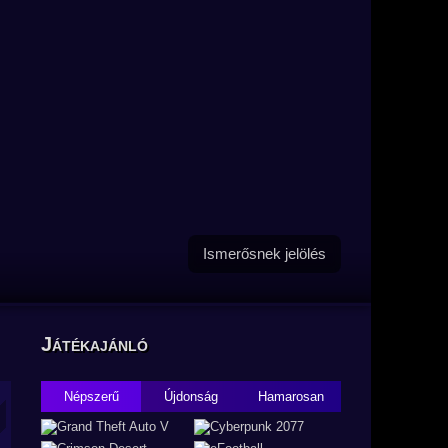
Ismerősnek jelölés
Játékajánló
Népszerű
Újdonság
Hamarosan