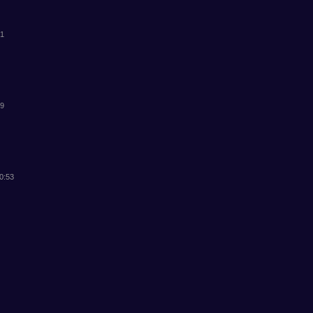
31
19
20:53