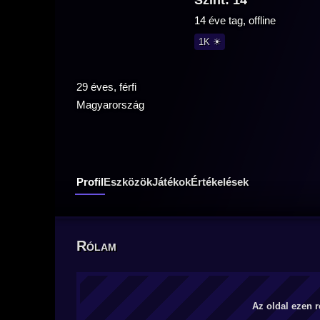
Szint: 14
14 éve tag, offline
1K ☀
29 éves, férfi
Magyarország
Profil
Eszközök
Játékok
Értékelések
Rólam
Az oldal ezen r