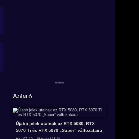
Ajánló
Újabb jelek utalnak az RTX 5080, RTX
5070 Ti és RTX 5070 „Super” változataira
Hír | 07. 19. | 18 napja | 15 💬