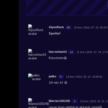
AlyesRock
65
10 éve | 2016. 07. 15. 00:24:
Spoiler!
harcoshun14
14
11 éve | 2015. 07. 14. 17:4
Köszönöm😀
palko
8
13 éve | 2013. 03. 21. 19:09:42
Jól néz ki! 😃
Warrior1001HD
5
13 éve | 2013. 01. 01. 
ugyan ilyen gépházat akkarok venni😃