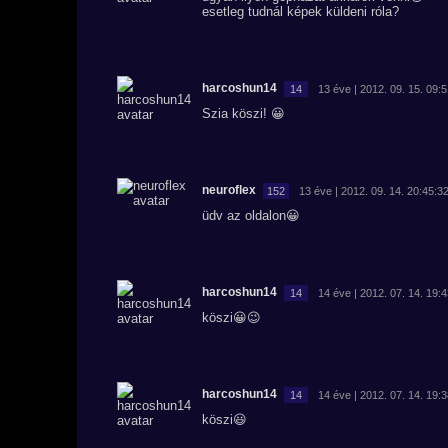
esetleg tudnál képek küldeni róla?
harcoshun14
14
13 éve | 2012. 09. 15. 09:
Szia köszi! 😀
neuroflex
152
13 éve | 2012. 09. 14. 20:45:3
üdv az oldalon😀
harcoshun14
14
14 éve | 2012. 07. 14. 19:
köszi😀😉
harcoshun14
14
14 éve | 2012. 07. 14. 19:
köszi😃