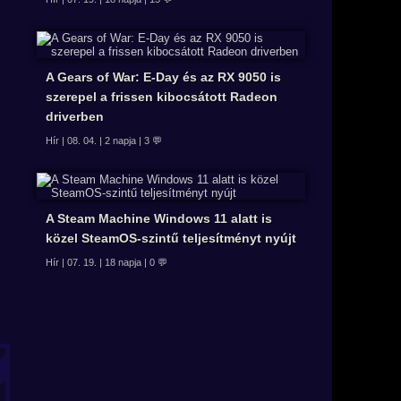
A Gears of War: E-Day és az RX 9050 is
szerepel a frissen kibocsátott Radeon
driverben
Hír | 08. 04. | 2 napja | 3 💬
A Steam Machine Windows 11 alatt is
közel SteamOS-szintű teljesítményt nyújt
Hír | 07. 19. | 18 napja | 0 💬