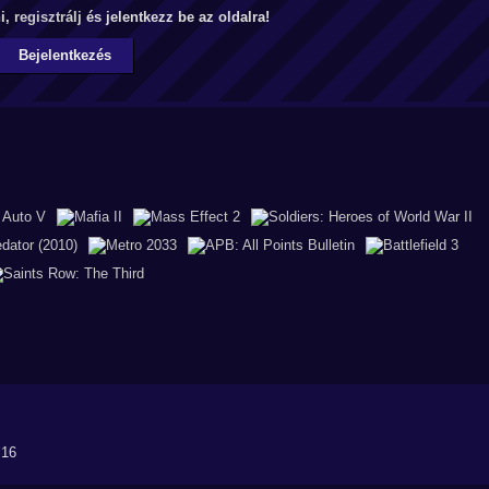
ni,
regisztrálj
és jelentkezz be az oldalra!
Bejelentkezés
l16