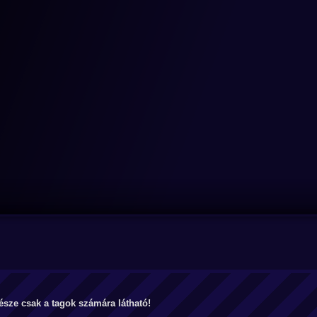
észe csak a tagok számára látható!