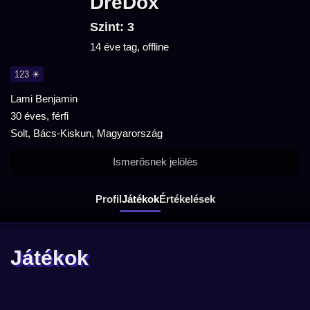
DreDox
Szint: 3
14 éve tag, offline
123 ☀
Lami Benjamin
30 éves, férfi
Solt, Bács-Kiskun, Magyarország
Ismerősnek jelölés
Profil
Játékok
Értékelések
Játékok