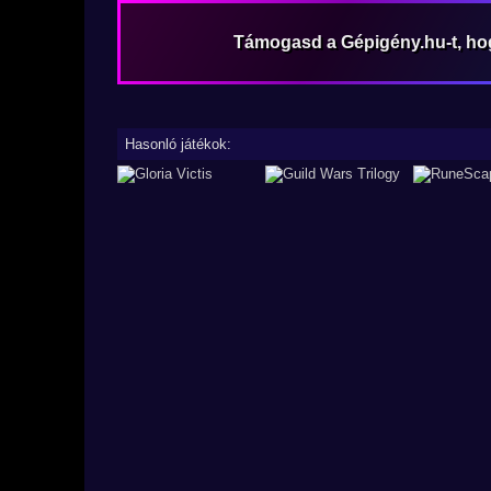
Támogasd a Gépigény.hu-t, h
Hasonló játékok: