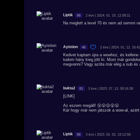
Liptik
86
2 éve | 2024. 01. 15. 12:08:11
Na meglett a level 70 és nem ad semmi r
Ayistion
46
2 éve | 2024. 01. 12. 16:4
Kedvet kaptam újra a wowhoz, és kellene 
tudom hány kieg jött ki. Most már gondol
megvenni? Vagy azóta már elég a sub és az
bukta2
81
3 éve | 2023. 07. 13. 09:16:38
[LINK]
Az eszem megáll! 😮😮😮😮😮
Kár hogy már nem játszok a wow-al, azért
Liptik
86
3 éve | 2023. 02. 02. 19:12:58