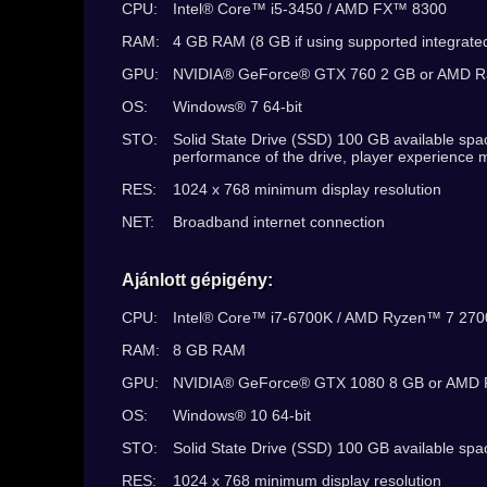
CPU:
Intel® Core™ i5-3450 / AMD FX™ 8300
RAM:
4 GB RAM (8 GB if using supported integrate
GPU:
NVIDIA® GeForce® GTX 760 2 GB or AMD Ra
OS:
Windows® 7 64-bit
STO:
Solid State Drive (SSD) 100 GB available sp
performance of the drive, player experience
RES:
1024 x 768 minimum display resolution
NET:
Broadband internet connection
Ajánlott gépigény:
CPU:
Intel® Core™ i7-6700K / AMD Ryzen™ 7 27
RAM:
8 GB RAM
GPU:
NVIDIA® GeForce® GTX 1080 8 GB or AMD R
OS:
Windows® 10 64-bit
STO:
Solid State Drive (SSD) 100 GB available spa
RES:
1024 x 768 minimum display resolution