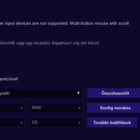
r input devices are not supported. Multi-button mouse with scroll
 készítők vagy egy hivatalos forgalmazó cég tett közzé.
urációval!
RAM
Konfig mentése
OS
További beállítások