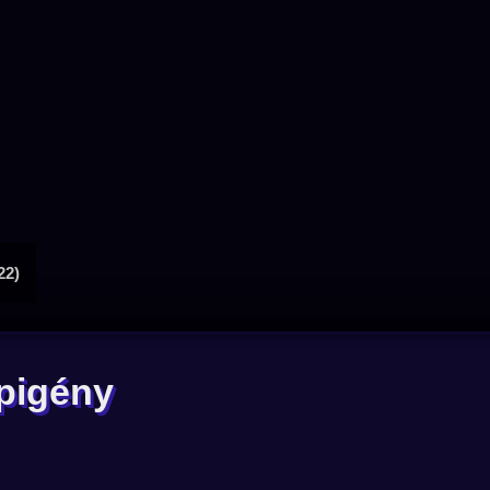
22)
épigény