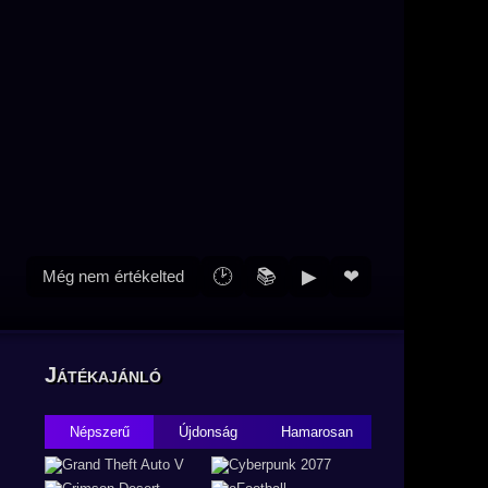
🕑
📚
▶
❤
Még nem értékelted
Játékajánló
Népszerű
Újdonság
Hamarosan