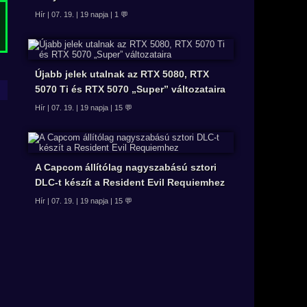
Hír | 07. 19. | 19 napja | 1 💬
Újabb jelek utalnak az RTX 5080, RTX
5070 Ti és RTX 5070 „Super” változataira
Hír | 07. 19. | 19 napja | 15 💬
A Capcom állítólag nagyszabású sztori
DLC-t készít a Resident Evil Requiemhez
Hír | 07. 19. | 19 napja | 15 💬