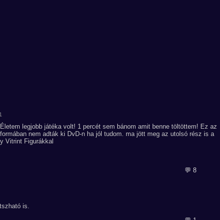
1
etem legjobb játéka volt! 1 percét sem bánom amit benne töltöttem! Ez az
ai formában nem adták ki DvD-n ha jól tudom. ma jött meg az utolsó rész is a
Vitrint Figurákkal
💬 8
tszható is.