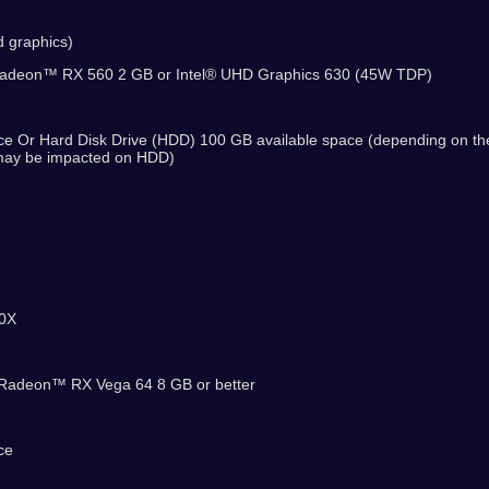
d graphics)
deon™ RX 560 2 GB or Intel® UHD Graphics 630 (45W TDP)
ace Or Hard Disk Drive (HDD) 100 GB available space (depending on th
 may be impacted on HDD)
00X
adeon™ RX Vega 64 8 GB or better
ce