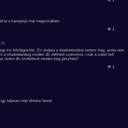
💬 1
aid-et a kampányt már megcsináltam.
💬 1
2:19
egy kis felvilágosítás. Én utoljára a shadowlandsot vettem meg, azóta nem
om a shadowlandsig minden dlc elérhető számomra, csak a subot kell
 utolsó dlc kivételével minden kieg játszható?
💬 1
 így teljesen más élmény lenne!