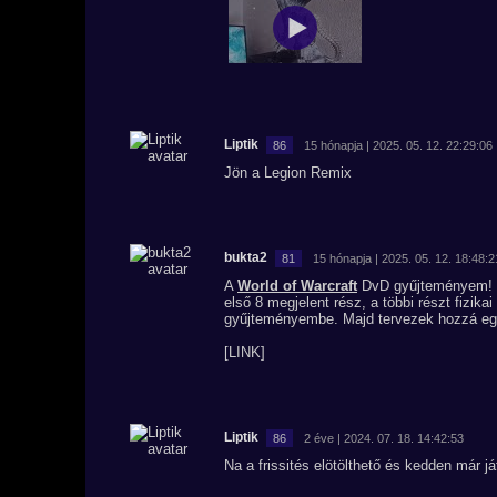
Liptik
86
15 hónapja | 2025. 05. 12. 22:29:06
Jön a Legion Remix
bukta2
81
15 hónapja | 2025. 05. 12. 18:48:2
A
World of Warcraft
DvD gyűjteményem! Él
első 8 megjelent rész, a többi részt fizik
gyűjteményembe. Majd tervezek hozzá egy 
[LINK]
Liptik
86
2 éve | 2024. 07. 18. 14:42:53
Na a frissités elötölthető és kedden már já