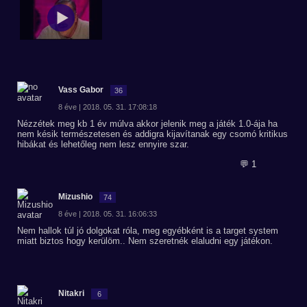
Vass Gabor
36
8 éve | 2018. 05. 31. 17:08:18
Nézzétek meg kb 1 év múlva akkor jelenik meg a játék 1.0-ája ha
nem késik természetesen és addigra kijavítanak egy csomó kritikus
hibákat és lehetőleg nem lesz ennyire szar.
💬 1
Mizushio
74
8 éve | 2018. 05. 31. 16:06:33
Nem hallok túl jó dolgokat róla, meg egyébként is a target system
miatt biztos hogy kerülöm.. Nem szeretnék elaludni egy játékon.
Nitakri
6