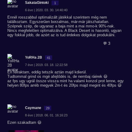
SakataGintoki
1
6 éve | 2020. 03. 30. 14:40:40
Ennél rosszabbul optimalizált játékkal szerintem még nem
találkoztam. Egyszerűen borzalmas, már-már játszhatatlan.
Szépnek szép, de ugyanaz a baja mint a mai mmo-k 90%-nak.
Nincs megfelelően optimalizálva. A Black Desert is hasonló, ugyan
egy fokkal jobb, de azért az is tud érdekes dolgokat produkálni.
💬 3
YoRHa 2B
41
7 éve | 2019. 03. 18. 12:22:58
Én felraktam, eddig tetszik aztán majd kdierül.
Tudtommal grind os mgé afejlődés is, de nembaj ráérek 😃
az fps ugy ugrál össze vissza mint ha valami konzol prot lenne, egy
helyen 80fps arréb megyek 2m-t és 20fps majd megint és 40fps 😃
Caymane
29
8 éve | 2018. 06. 01. 16:16:23
Ezen szakadtam 😃