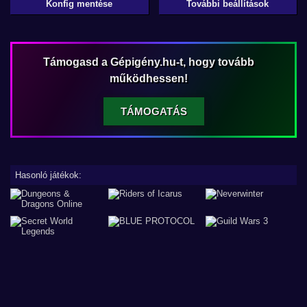
Konfig mentése
További beállítások
Támogasd a Gépigény.hu-t, hogy tovább
működhessen!
TÁMOGATÁS
Hasonló játékok: