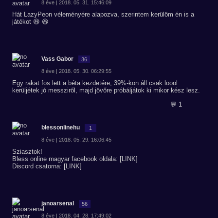
8 éve | 2018. 05. 31. 15:46:09
Hát LazyPeon véleményére alapozva, szerintem kerülöm én is a
játékot 😆 😆
Vass Gabor
36
8 éve | 2018. 05. 30. 06:29:55
Egy rakat fos lett a béta kezdetére, 39%-kon áll csak loool
kerüljétek jó messziről, majd jövőre próbáljátok ki mikor kész lesz.
💬 1
blessonlinehu
1
8 éve | 2018. 05. 29. 16:06:45
Sziasztok!
Bless online magyar facebook oldala: [LINK]
Discord csatorna: [LINK]
janoarsenal
56
8 éve | 2018. 04. 28. 17:49:02