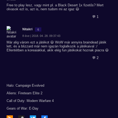
Free to play lesz, vagy mint pl. a Black Desert 1x fizetős? Mert
olvasok ezt is, azt is, nem tudom mi az igaz 😃
💬 1
Nitakri
6
8 éve | 2018. 04. 28. 09:37:43
Már alig várom ezt a játékot 😃 WoW már annyira braindead játék
lett, és a blizzard már nem igazán foglalkozik a játékaival :/
Ellentétben a koreaiakkal, akik elég fun játékokat hoznak piacra 😃
💬 2
Halo: Campaign Evolved
Aliens: Fireteam Elite 2
Call of Duty: Modern Warfare 4
Gears of War: E-Day