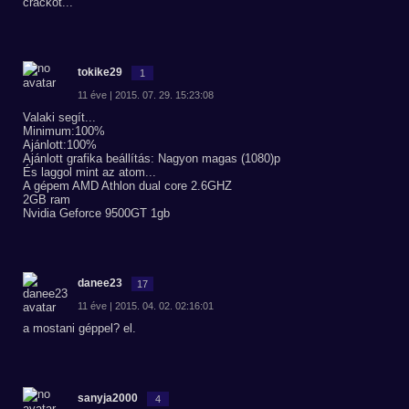
crackot...
tokike29
1
11 éve | 2015. 07. 29. 15:23:08
Valaki segít...
Minimum:100%
Ajánlott:100%
Ajánlott grafika beállítás: Nagyon magas (1080)p
És laggol mint az atom...
A gépem AMD Athlon dual core 2.6GHZ
2GB ram
Nvidia Geforce 9500GT 1gb
danee23
17
11 éve | 2015. 04. 02. 02:16:01
a mostani géppel? el.
sanyja2000
4