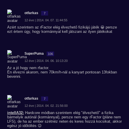
otfarkas
7
12 éve | 2014. 04. 07. 11:44:55
Azért szerintem az rFactor elég élvezhető fizikájú játék 😀 persze
ezt értem úgy, hogy kormánnyal kell játszani az ilyen játékokat
SuperPuma
106
12 éve | 2014. 04. 06. 10:13:20
Az a jó hogy nem rfactor.
Én élvezni akarom, nem 70km/h-nál a kanyart pontosan 13fokban
bevenni.
otfarkas
7
12 éve | 2014. 04. 02. 21:56:00
intelIA32:
Hardcore módban szerintem elég "élvezhető" a fizika
bármelyik autónál (kormánnyal), persze nem egy rFactor (pláne nem
LFS), de ha az ember szétnéz neten és keres hozzá kocsikat, akkor
egész jó időtöltés 😉