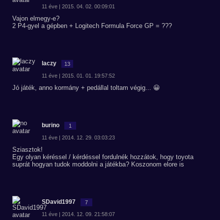
11 éve | 2015. 04. 02. 00:09:01
Vajon elmegy-e?
2 P4-gyel a gépben + Logitech Formula Force GP = ???
laczy
13
11 éve | 2015. 01. 01. 19:57:52
Jó játék, anno kormány + pedállal toltam végig... 😀
burino
1
11 éve | 2014. 12. 29. 03:03:23
Sziasztok!
Egy olyan kéréssel / kérdéssel fordulnék hozzátok, hogy toyota
suprát hogyan tudok moddolni a játékba? Koszonom elore is
SDavid1997
7
11 éve | 2014. 12. 09. 21:58:07