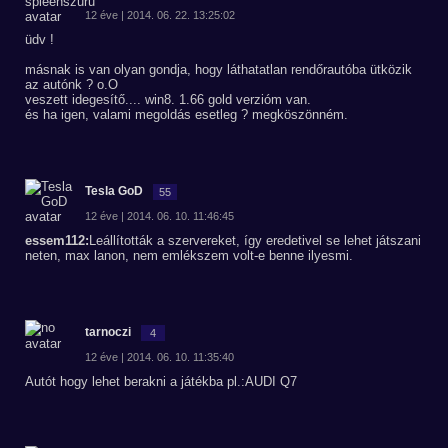
12 éve | 2014. 06. 22. 13:25:02
üdv !
másnak is van olyan gondja, hogy láthatatlan rendőrautóba ütközik
az autónk ? o.O
veszett idegesítő.... win8. 1.66 gold verzióm van.
és ha igen, valami megoldás esetleg ? megköszönném.
Tesla GoD
55
12 éve | 2014. 06. 10. 11:46:45
essem112:
Leállították a szervereket, így eredetivel se lehet játszani
neten, max lanon, nem emlékszem volt-e benne ilyesmi.
tarnoczi
4
12 éve | 2014. 06. 10. 11:35:40
Autót hogy lehet berakni a játékba pl.:AUDI Q7