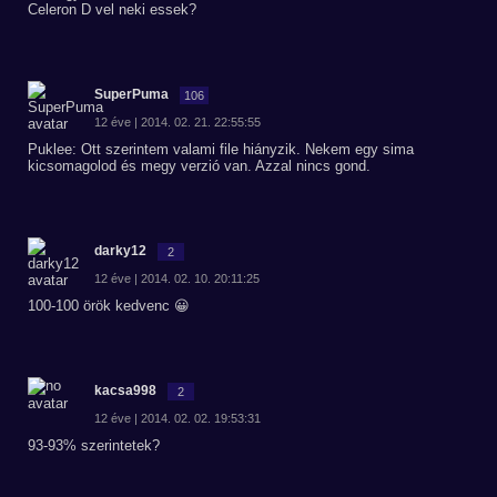
Celeron D vel neki essek?
SuperPuma
106
12 éve | 2014. 02. 21. 22:55:55
Puklee: Ott szerintem valami file hiányzik. Nekem egy sima
kicsomagolod és megy verzió van. Azzal nincs gond.
darky12
2
12 éve | 2014. 02. 10. 20:11:25
100-100 örök kedvenc 😀
kacsa998
2
12 éve | 2014. 02. 02. 19:53:31
93-93% szerintetek?