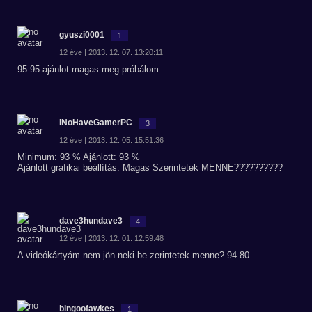
gyuszi0001
1
12 éve | 2013. 12. 07. 13:20:11
95-95 ajánlot magas meg próbálom
INoHaveGamerPC
3
12 éve | 2013. 12. 05. 15:51:36
Minimum: 93 % Ajánlott: 93 %
Ajánlott grafikai beállítás: Magas Szerintetek MENNE??????????
dave3hundave3
4
12 éve | 2013. 12. 01. 12:59:48
A videókártyám nem jön neki be zerintetek menne? 94-80
bingoofawkes
1