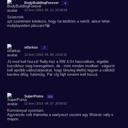
BodyBuildingForever
4
12 éve | 2014. 05. 13. 15:39:54
Sziasztok.
azt szeretném kérdezni, hogy ha letöltöm a netről, akkor lehet
muliplayerben játszani?😀
otfarkas
7
12 éve | 2014. 04. 08. 13:04:11
Jó mod kell hozzá! Rally-hoz a RW 4.0-t használtam, régebbi
kocsikhoz meg keresgettem, de - mint minden modban - végezni
kell apróbb változtatásokat, hogy tényleg élethű legyen a váltótól
kezdve difiig, futóműig. Pár cfg fájlt ismerni kell hozzá.
SuperPuma
106
12 éve | 2014. 04. 07. 20:59:52
Kormánnyal nyomtam.
Agyvérzés volt rfaktorba a wartyeszt vezetni egy Miskolc rally-s
mapon.