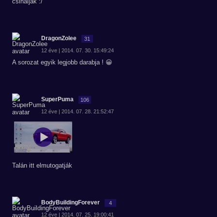
csináljak :/
DragonZolee
31
12 éve | 2014. 07. 30. 15:49:24
A sorozat egyik legjobb darabja ! 😀
SuperPuma
106
12 éve | 2014. 07. 28. 21:52:47
Talán itt elmutogatják
BodyBuildingForever
4
12 éve | 2014. 07. 25. 19:00:41