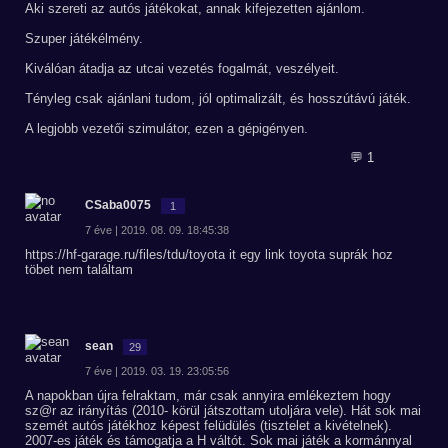
Aki szereti az autós játékokat, annak kifejezetten ajánlom.
Szuper játékélmény.
Kiválóan átadja az utcai vezetés fogalmát, veszélyeit.
Tényleg csak ajánlani tudom, jól optimalizált, és hosszútávú játék.
A legjobb vezetői szimulátor, ezen a gépigényen.
💬 1
CSaba0075
1
7 éve | 2019. 08. 09. 18:45:38
https://hf-garage.ru/files/tdu/toyota it egy link toyota suprák hoz
töbet nem találtam
sean
29
7 éve | 2019. 03. 19. 23:05:56
A napokban újra felraktam, már csak annyira emlékeztem hogy
sz@r az irányítás (2010- körül játszottam utoljára vele). Hát sok mai
szemét autós játékhoz képest felüdülés (tisztelet a kivételnek).
2007-es játék és támogatja a H váltót. Sok mai játék a kormánnyal