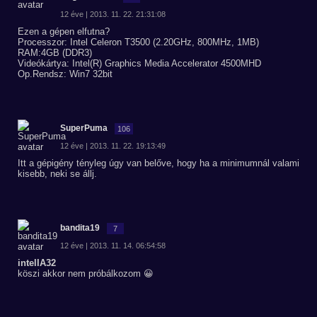
12 éve | 2013. 11. 22. 21:31:08
Ezen a gépen elfutna?
Processzor: Intel Celeron T3500 (2.20GHz, 800MHz, 1MB)
RAM:4GB (DDR3)
Videókártya: Intel(R) Graphics Media Accelerator 4500MHD
Op.Rendsz: Win7 32bit
SuperPuma
106
12 éve | 2013. 11. 22. 19:13:49
Itt a gépigény tényleg úgy van belőve, hogy ha a minimumnál valami
kisebb, neki se állj.
bandita19
7
12 éve | 2013. 11. 14. 06:54:58
intelIA32
köszi akkor nem próbálkozom 😀