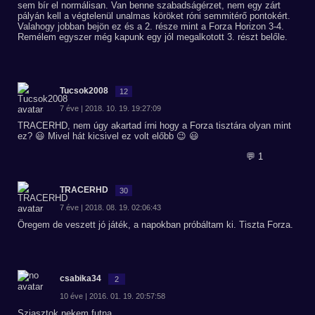
sem bír el normálisan. Van benne szabadságérzet, nem egy zárt
pályán kell a végtelenül unalmas köröket róni semmitérő pontokért.
Valahogy jobban bejön ez és a 2. része mint a Forza Horizon 3-4.
Remélem egyszer még kapunk egy jól megalkotott 3. részt belőle.
Tucsok2008
12
7 éve | 2018. 10. 19. 19:27:09
TRACERHD, nem úgy akartad írni hogy a Forza tisztára olyan mint
ez? 😃 Mivel hát kicsivel ez volt előbb 😉 😃
💬 1
TRACERHD
30
7 éve | 2018. 08. 19. 02:06:43
Öregem de veszett jó játék, a napokban próbáltam ki. Tiszta Forza.
csabika34
2
10 éve | 2016. 01. 19. 20:57:58
Sziasztok nekem futna