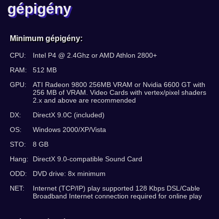
gépigény
Minimum gépigény:
CPU:
Intel P4 @ 2.4Ghz or AMD Athlon 2800+
RAM:
512 MB
GPU:
ATI Radeon 9800 256MB VRAM or Nvidia 6600 GT with
256 MB of VRAM. Video Cards with vertex/pixel shaders
2.x and above are recommended
DX:
DirectX 9.0C (included)
OS:
Windows 2000/XP/Vista
STO:
8 GB
Hang:
DirectX 9.0-compatible Sound Card
ODD:
DVD drive: 8x minimum
NET:
Internet (TCP/IP) play supported 128 Kbps DSL/Cable
Broadband Internet connection required for online play