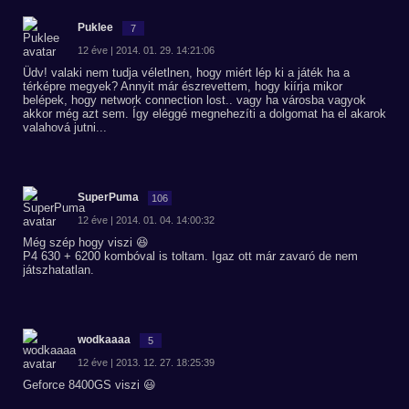
Puklee
7
12 éve | 2014. 01. 29. 14:21:06
Üdv! valaki nem tudja véletlnen, hogy miért lép ki a játék ha a
térképre megyek? Annyit már észrevettem, hogy kiírja mikor
belépek, hogy network connection lost.. vagy ha városba vagyok
akkor még azt sem. Így eléggé megnehezíti a dolgomat ha el akarok
valahová jutni...
SuperPuma
106
12 éve | 2014. 01. 04. 14:00:32
Még szép hogy viszi 😆
P4 630 + 6200 kombóval is toltam. Igaz ott már zavaró de nem
játszhatatlan.
wodkaaaa
5
12 éve | 2013. 12. 27. 18:25:39
Geforce 8400GS viszi 😃