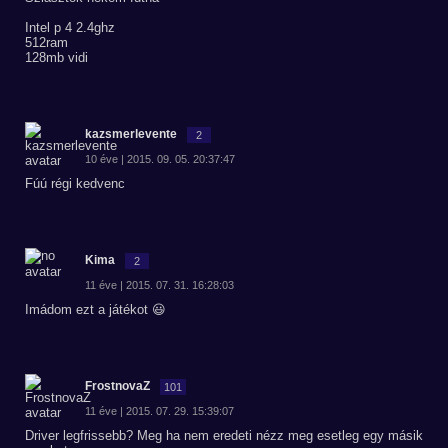
Intel p 4 2.4ghz
512ram
128mb vidi
kazsmerlevente
2
10 éve | 2015. 09. 05. 20:37:47
Fúú régi kedvenc
Kima
2
11 éve | 2015. 07. 31. 16:28:03
Imádom ezt a játékot 😃
FrostnovaZ
101
11 éve | 2015. 07. 29. 15:39:07
Driver legfrissebb? Meg ha nem eredeti nézz meg esetleg egy másik