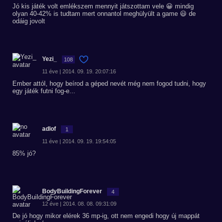
Jó kis játék volt emlékszem mennyit játszottam vele 😀 mindig
olyan 40-42% is tudtam mert onnantol meghülyült a game 😃 de
odáig jovolt
Yezi_
108
11 éve | 2014. 09. 19. 20:07:16
Ember attól, hogy beírod a géped nevét még nem fogod tudni, hogy
egy játék futni fog-e...
adlof
1
11 éve | 2014. 09. 19. 19:54:05
85% jó?
BodyBuildingForever
4
12 éve | 2014. 08. 08. 09:31:09
De jó hogy mikor elérek 36 mp-ig, ott nem engedi hogy új mappát