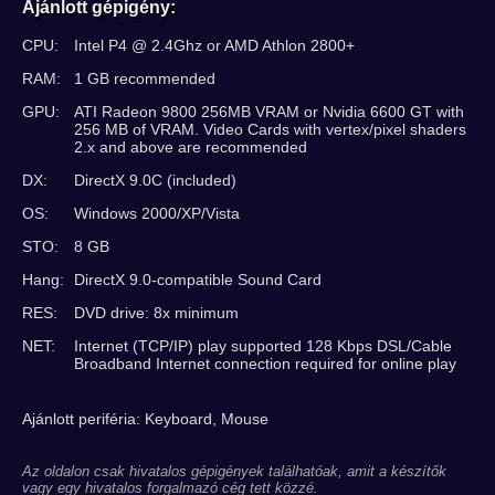
Ajánlott gépigény:
CPU:
Intel P4 @ 2.4Ghz or AMD Athlon 2800+
RAM:
1 GB recommended
GPU:
ATI Radeon 9800 256MB VRAM or Nvidia 6600 GT with
256 MB of VRAM. Video Cards with vertex/pixel shaders
2.x and above are recommended
DX:
DirectX 9.0C (included)
OS:
Windows 2000/XP/Vista
STO:
8 GB
Hang:
DirectX 9.0-compatible Sound Card
RES:
DVD drive: 8x minimum
NET:
Internet (TCP/IP) play supported 128 Kbps DSL/Cable
Broadband Internet connection required for online play
Ajánlott periféria: Keyboard, Mouse
Az oldalon csak hivatalos gépigények találhatóak, amit a készítők
vagy egy hivatalos forgalmazó cég tett közzé.