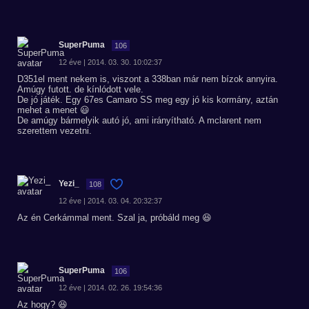
SuperPuma
106
12 éve | 2014. 03. 30. 10:02:37
D351el ment nekem is, viszont a 338ban már nem bízok annyira.
Amúgy futott. de kínlódott vele.
De jó játék. Egy 67es Camaro SS meg egy jó kis kormány, aztán
mehet a menet 😃
De amúgy bármelyik autó jó, ami irányítható. A mclarent nem
szerettem vezetni.
Yezi_
108
12 éve | 2014. 03. 04. 20:32:37
Az én Cerkámmal ment. Szal ja, próbáld meg 😆
SuperPuma
106
12 éve | 2014. 02. 26. 19:54:36
Az hogy? 😆