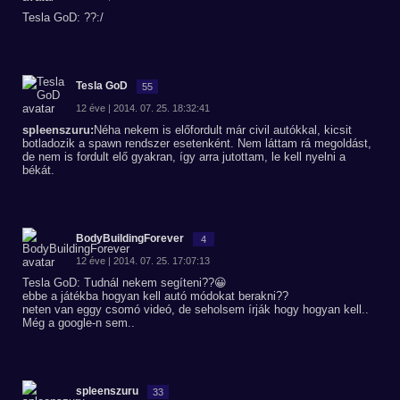
Tesla GoD: ??:/
Tesla GoD
55
12 éve | 2014. 07. 25. 18:32:41
spleenszuru:
Néha nekem is előfordult már civil autókkal, kicsit
botladozik a spawn rendszer esetenként. Nem láttam rá megoldást,
de nem is fordult elő gyakran, így arra jutottam, le kell nyelni a
békát.
BodyBuildingForever
4
12 éve | 2014. 07. 25. 17:07:13
Tesla GoD: Tudnál nekem segíteni??😀
ebbe a játékba hogyan kell autó módokat berakni??
neten van eggy csomó videó, de seholsem írják hogy hogyan kell..
Még a google-n sem..
spleenszuru
33