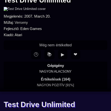
Test Drive Unlimited
Megjelenés: 2007. March 20.
Műfaj:
Verseny
Fejlesztő: Eden Games
Kiadó: Atari
Még nem értékelted
🕑
📚
▶
❤
Gépigény
NAGYON ALACSONY
Értékelések (164)
NAGYON POZITÍV [91%]
Test Drive Unlimited