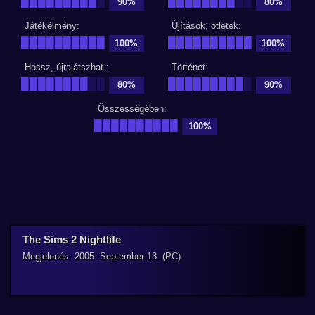
█████████
█
████████
██
90%
80%
Játékélmény:
Újítások, ötletek:
██████████
██████████
100%
100%
Hossz, újrajátszhat.:
Történet:
████████
██
█████████
█
80%
90%
Összességében:
██████████
100%
The Sims 2 Nightlife
Megjelenés: 2005. September 13. (PC)