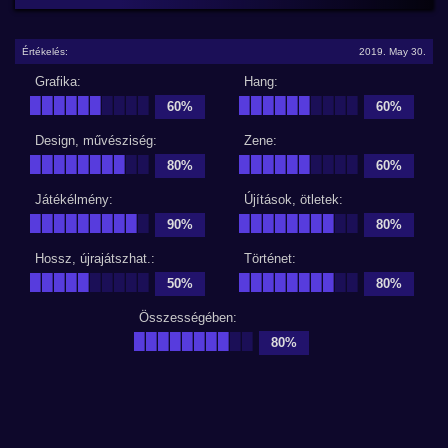
Értékelés:
2019. May 30.
Grafika:
Hang:
██████
████
██████
████
60%
60%
Design, művésziség:
Zene:
████████
██
██████
████
80%
60%
Játékélmény:
Újítások, ötletek:
█████████
█
████████
██
90%
80%
Hossz, újrajátszhat.:
Történet:
█████
█████
████████
██
50%
80%
Összességében:
████████
██
80%