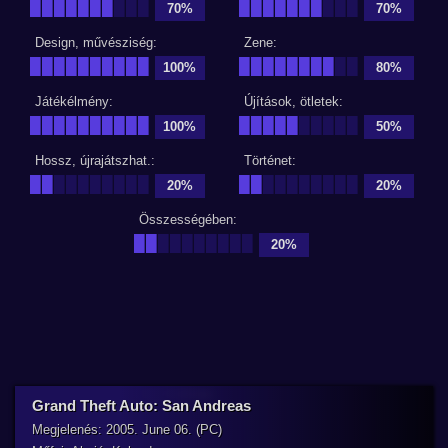
███████
███
███████
███
70%
70%
Design, művésziség:
Zene:
██████████
████████
██
100%
80%
Játékélmény:
Újítások, ötletek:
██████████
█████
█████
100%
50%
Hossz, újrajátszhat.:
Történet:
██
████████
██
████████
20%
20%
Összességében:
██
████████
20%
Grand Theft Auto: San Andreas
Megjelenés: 2005. June 06. (PC)