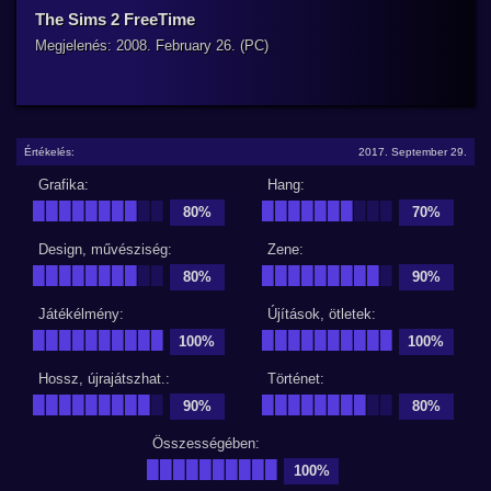
The Sims 2 FreeTime
Megjelenés: 2008. February 26. (PC)
Értékelés:
2017. September 29.
Grafika:
Hang:
████████
██
███████
███
80%
70%
Design, művésziség:
Zene:
████████
██
█████████
█
80%
90%
Játékélmény:
Újítások, ötletek:
██████████
██████████
100%
100%
Hossz, újrajátszhat.:
Történet:
█████████
█
████████
██
90%
80%
Összességében:
██████████
100%