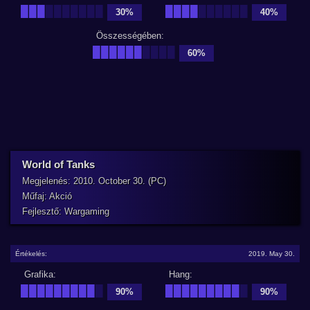
███
███████
████
██████
30%
40%
Összességében:
██████
████
60%
World of Tanks
Megjelenés: 2010. October 30. (PC)
Műfaj: Akció
Fejlesztő: Wargaming
Értékelés:
2019. May 30.
Grafika:
Hang:
█████████
█
█████████
█
90%
90%