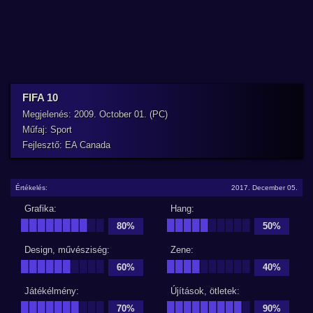
FIFA 10
Megjelenés: 2009. October 01. (PC)
Műfaj: Sport
Fejlesztő: EA Canada
Értékelés:
2017. December 05.
Grafika:
Hang:
████████
██
█████
█████
80%
50%
Design, művésziség:
Zene:
██████
████
████
██████
60%
40%
Játékélmény:
Újítások, ötletek:
███████
███
█████████
█
70%
90%