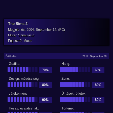
The Sims 2
Megjelenés: 2004. September 14. (PC)
Műfaj: Szimuláció
Fejlesztő: Maxis
Értékelés:
2017. September 29.
Grafika:
Hang:
███████
███
██████
████
70%
60%
Design, művésziség:
Zene:
████████
██
████████
██
80%
80%
Játékélmény:
Újítások, ötletek:
█████████
█
████████
██
90%
80%
Hossz, újrajátszhat.:
Történet: