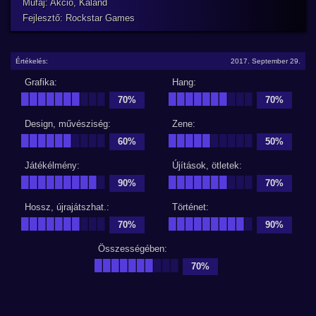
Műfaj: Akció, Kaland
Fejlesztő: Rockstar Games
Értékelés:
2017. September 29.
Grafika:
Hang:
███████
███
███████
███
70%
70%
Design, művésziség:
Zene:
██████
████
█████
█████
60%
50%
Játékélmény:
Újítások, ötletek:
█████████
█
███████
███
90%
70%
Hossz, újrajátszhat.:
Történet:
███████
███
█████████
█
70%
90%
Összességében:
███████
███
70%