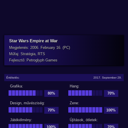
Star Wars Empire at War
Megjelenés: 2006. February 16. (PC)
Műfaj: Stratégia, RTS
Fejlesztő: Petroglyph Games
Értékelés:
2017. September 29.
Grafika:
Hang:
████████
██
███████
███
80%
70%
Design, művésziség:
Zene:
███████
███
██████████
70%
100%
Játékélmény:
Újítások, ötletek:
██████████
███████
███
100%
70%