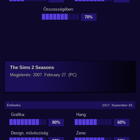
Összességében:
███████
███
70%
The Sims 2 Seasons
Megjelenés: 2007. February 27. (PC)
Értékelés:
2017. September 29.
Grafika:
Hang:
████████
██
██████
████
80%
60%
Design, művésziség:
Zene: