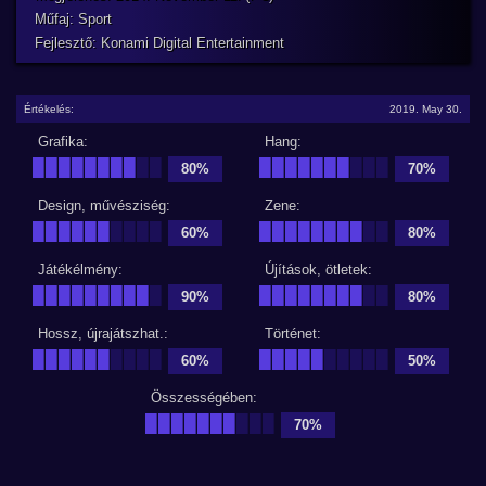
Műfaj: Sport
Fejlesztő: Konami Digital Entertainment
Értékelés:
2019. May 30.
Grafika:
Hang:
████████
██
███████
███
80%
70%
Design, művésziség:
Zene:
██████
████
████████
██
60%
80%
Játékélmény:
Újítások, ötletek:
█████████
█
████████
██
90%
80%
Hossz, újrajátszhat.:
Történet:
██████
████
█████
█████
60%
50%
Összességében:
███████
███
70%