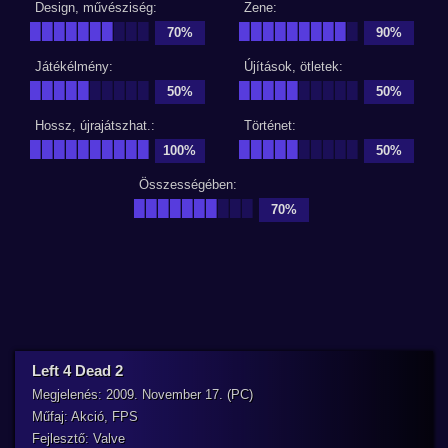
Design, művésziség:
Zene:
███████
███
█████████
█
70%
90%
Játékélmény:
Újítások, ötletek:
█████
█████
█████
█████
50%
50%
Hossz, újrajátszhat.:
Történet:
██████████
█████
█████
100%
50%
Összességében:
███████
███
70%
Left 4 Dead 2
Megjelenés: 2009. November 17. (PC)
Műfaj: Akció, FPS
Fejlesztő: Valve