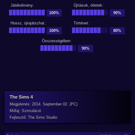
Játékélmény:
Újítások, ötletek:
██████████
█████████
█
100%
90%
Hossz, újrajátszhat.:
Történet:
██████████
████████
██
100%
80%
Összességében:
█████████
█
90%
The Sims 4
Megjelenés: 2014. September 02. (PC)
Műfaj: Szimuláció
Fejlesztő: The Sims Studio