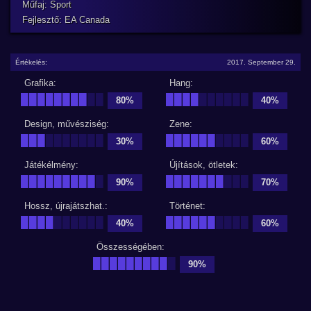
Műfaj: Sport
Fejlesztő: EA Canada
Értékelés:
2017. September 29.
Grafika:
Hang:
████████
██
████
██████
80%
40%
Design, művésziség:
Zene:
███
███████
██████
████
30%
60%
Játékélmény:
Újítások, ötletek:
█████████
█
███████
███
90%
70%
Hossz, újrajátszhat.:
Történet:
████
██████
██████
████
40%
60%
Összességében:
█████████
█
90%