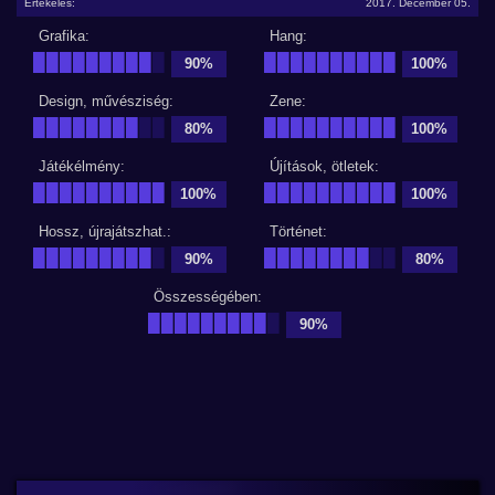
Értékelés:
2017. December 05.
Grafika:
Hang:
█████████
█
██████████
90%
100%
Design, művésziség:
Zene:
████████
██
██████████
80%
100%
Játékélmény:
Újítások, ötletek:
██████████
██████████
100%
100%
Hossz, újrajátszhat.:
Történet:
█████████
█
████████
██
90%
80%
Összességében:
█████████
█
90%