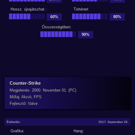
Hossz, újrajátszhat.:
Történet:
██████
████
████████
██
60%
80%
Összességében:
█████████
█
90%
Counter-Strike
Megjelenés: 2000. November 01. (PC)
Műfaj: Akció, FPS
Fejlesztő: Valve
Értékelés:
2017. September 29.
Grafika:
Hang: