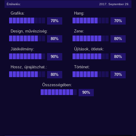
Értékelés:
2017. September 29.
Grafika:
Hang:
███████
███
███████
███
70%
70%
Design, művésziség:
Zene:
████████
██
████████
██
80%
80%
Játékélmény:
Újítások, ötletek:
█████████
█
████████
██
90%
80%
Hossz, újrajátszhat.:
Történet:
████████
██
███████
███
80%
70%
Összességében:
█████████
█
90%