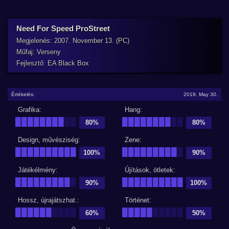
Need For Speed ProStreet
Megjelenés: 2007. November 13. (PC)
Műfaj: Verseny
Fejlesztő: EA Black Box
Értékelés:
2019. May 30.
Grafika:
Hang:
████████
██
████████
██
80%
80%
Design, művésziség:
Zene:
██████████
█████████
█
100%
90%
Játékélmény:
Újítások, ötletek:
█████████
█
██████████
90%
100%
Hossz, újrajátszhat.:
Történet:
██████
████
█████
█████
60%
50%