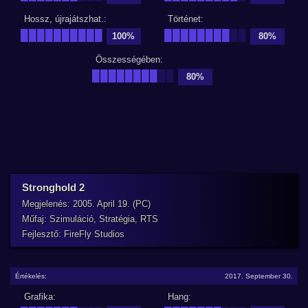
Hossz, újrajátszhat.:
Történet:
██████████
████████
██
100%
80%
Összességében:
████████
██
80%
Stronghold 2
Megjelenés: 2005. April 19. (PC)
Műfaj: Szimuláció, Stratégia, RTS
Fejlesztő: FireFly Studios
Értékelés:
2017. September 30.
Grafika:
Hang: