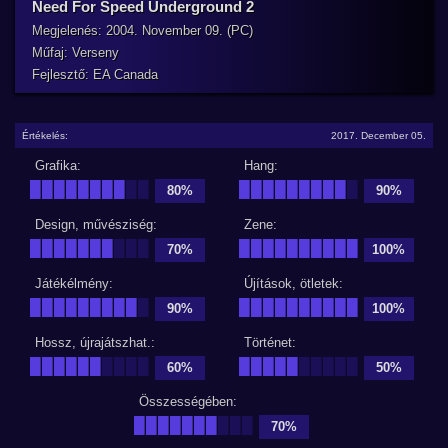
Need For Speed Underground 2
Megjelenés: 2004. November 09. (PC)
Műfaj: Verseny
Fejlesztő: EA Canada
Értékelés:
2017. December 05.
Grafika:
Hang:
████████
██
█████████
█
80%
90%
Design, művésziség:
Zene:
███████
███
██████████
70%
100%
Játékélmény:
Újítások, ötletek:
█████████
█
██████████
90%
100%
Hossz, újrajátszhat.:
Történet:
██████
████
█████
█████
60%
50%
Összességében:
███████
███
70%