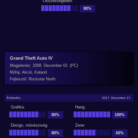
Összességében:
████████
██
80%
Grand Theft Auto IV
Megjelenés: 2008. December 02. (PC)
Műfaj: Akció, Kaland
Fejlesztő: Rockstar North
Értékelés:
2017. December 17.
Grafika:
Hang:
████████
██
██████████
80%
100%
Design, művésziség:
Zene:
████████
██
██████
████
80%
60%