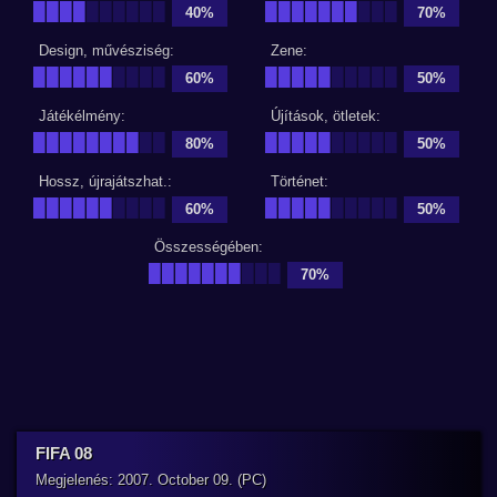
████
██████
███████
███
40%
70%
Design, művésziség:
Zene:
██████
████
█████
█████
60%
50%
Játékélmény:
Újítások, ötletek:
████████
██
█████
█████
80%
50%
Hossz, újrajátszhat.:
Történet:
██████
████
█████
█████
60%
50%
Összességében:
███████
███
70%
FIFA 08
Megjelenés: 2007. October 09. (PC)