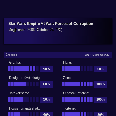
Star Wars Empire At War: Forces of Corruption
Megjelenés: 2006. October 24. (PC)
Értékelés:
2017. September 29.
Grafika:
Hang:
█████████
█
██████
████
90%
60%
Design, művésziség:
Zene:
██████
████
██████████
60%
100%
Játékélmény:
Újítások, ötletek:
█████
█████
██████████
50%
100%
Hossz, újrajátszhat.:
Történet:
████
██████
████████
██
40%
80%