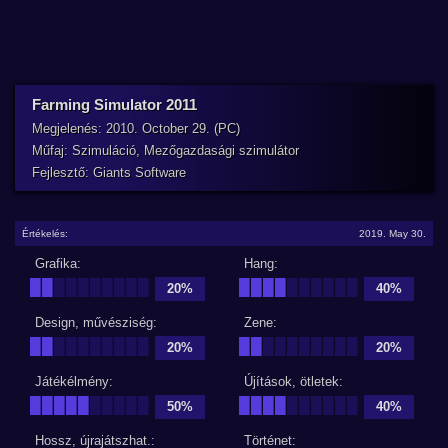
Farming Simulator 2011
Megjelenés: 2010. October 29. (PC)
Műfaj: Szimuláció, Mezőgazdasági szimulátor
Fejlesztő: Giants Software
Értékelés:
2019. May 30.
Grafika:
Hang:
██
████████
████
██████
20%
40%
Design, művésziség:
Zene:
██
████████
██
████████
20%
20%
Játékélmény:
Újítások, ötletek:
█████
█████
████
██████
50%
40%
Hossz, újrajátszhat.:
Történet: