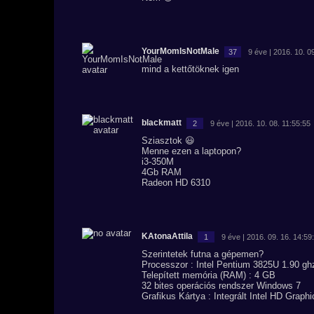
YourMomIsNotMale
37
9 éve | 2016. 10. 0
mind a kettőtöknek igen
blackmatt
2
9 éve | 2016. 10. 08. 11:55:55
Sziasztok 😃
Menne ezen a laptopon?
i3-350M
4Gb RAM
Radeon HD 6310
KAtonaAttila
1
9 éve | 2016. 09. 16. 14:59
Szerintetek futna a gépemen?
Processzor : Intel Pentium 3825U 1.90 gh
Telepített memória (RAM) : 4 GB
32 bites operációs rendszer Windows 7
Grafikus Kártya : Integrált Intel HD Graphi