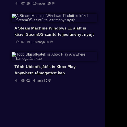
Hír | 07. 19. | 18 napja | 15 💬
A Steam Machine Windows 11 alatt is
közel SteamOS-szintű teljesítményt nyújt
Hír | 07. 19. | 18 napja | 0 💬
Több Ubisoft-játék is Xbox Play
Anywhere támogatást kap
Hír | 08. 02. | 4 napja | 0 💬