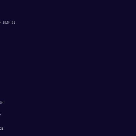
9. 18:54:31
:04
z
cs