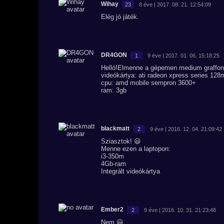
Wihay
23
8 éve | 2017. 08. 21. 12:54:09
Elég jó játék.
DR4GON
1
9 éve | 2017. 01. 06. 15:18:25
Helló!Elmenne a gépemen medium graffon 
videókártya: ati radeon xpress series 128
cpu: amd mobile sempron 3600+
ram: 3gb
blackmatt
2
9 éve | 2016. 12. 04. 21:09:42
Sziasztok! 😃
Menne ezen a laptopon:
i3-350m
4Gb-ram
Integrált videókártya
Ember2
2
9 éve | 2016. 10. 31. 21:23:48
Nem 😃