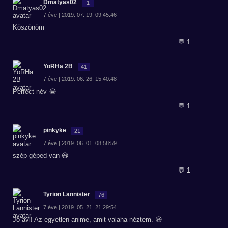
Dmatyas02
1
7 éve | 2019. 07. 19. 09:45:46
Köszönöm
💬 1
YoRHa 2B
41
7 éve | 2019. 06. 26. 15:40:48
Perfect név 😂
💬 1
pinkyke
21
7 éve | 2019. 06. 01. 08:58:59
szép géped van 😃
💬 1
Tyrion Lannister
76
7 éve | 2019. 05. 21. 21:29:54
Jó avi! Az egyetlen anime, amit valaha néztem. 😆