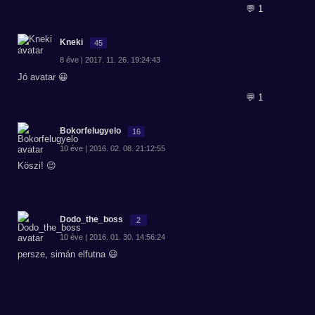
💬 1
Kneki
45
8 éve | 2017. 11. 26. 19:24:43
Jó avatar 😀
💬 1
Bokorfelugyelo
16
10 éve | 2016. 02. 08. 21:12:55
Köszi! 😉
Dodo_the_boss
2
10 éve | 2016. 01. 30. 14:56:24
persze, simán elfutna 😃