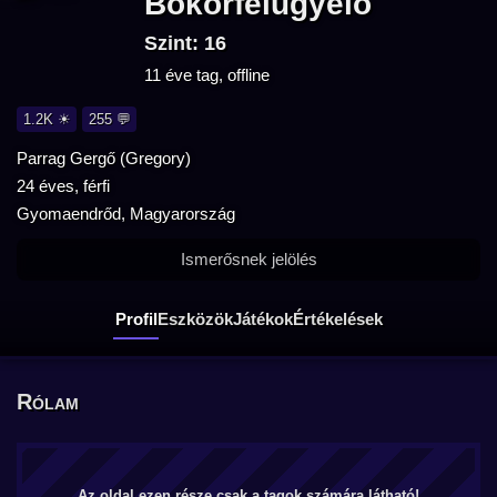
Bokorfelugyelo
Szint: 16
11 éve tag, offline
1.2K ☀
255 💬
Parrag Gergő (Gregory)
24 éves, férfi
Gyomaendrőd, Magyarország
Ismerősnek jelölés
Profil
Eszközök
Játékok
Értékelések
Rólam
Az oldal ezen része csak a tagok számára látható!