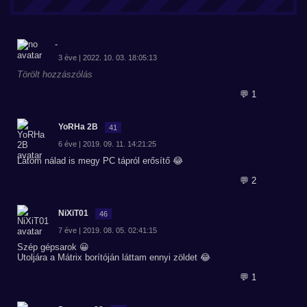
-
3 éve | 2022. 10. 03. 18:05:13
Törölt hozzászólás
💬 1
YoRHa 2B
41
6 éve | 2019. 09. 11. 14:21:25
Látom nálad is megy PC tápról erősítő 😂
💬 2
NiXiT01
46
7 éve | 2019. 08. 05. 02:41:15
Szép gépsarok 😀
Utoljára a Mátrix borítóján láttam ennyi zöldet 😂
💬 1