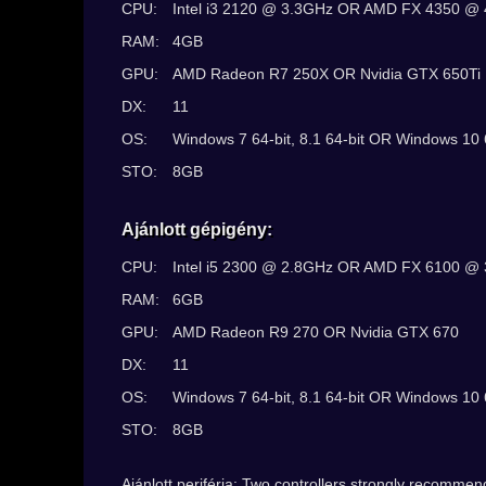
CPU:
Intel i3 2120 @ 3.3GHz OR AMD FX 4350 @ 
RAM:
4GB
GPU:
AMD Radeon R7 250X OR Nvidia GTX 650Ti
DX:
11
OS:
Windows 7 64-bit, 8.1 64-bit OR Windows 10 
STO:
8GB
Ajánlott gépigény:
CPU:
Intel i5 2300 @ 2.8GHz OR AMD FX 6100 @ 
RAM:
6GB
GPU:
AMD Radeon R9 270 OR Nvidia GTX 670
DX:
11
OS:
Windows 7 64-bit, 8.1 64-bit OR Windows 10 
STO:
8GB
Ajánlott periféria: Two controllers strongly recomme