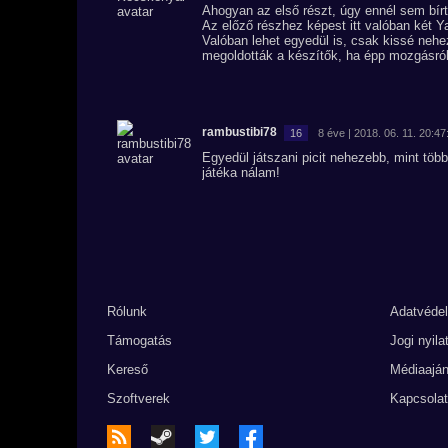
Ahogyan az első részt, úgy ennél sem bírt
Az előző részhez képest itt valóban két Y
Valóban lehet egyedül is, csak kissé nehez
megoldották a készítők, ha épp mozgásról
rambustibi78
16
8 éve | 2018. 06. 11. 20:47
Egyedül játszani picit nehezebb, mint több
játéka nálam!
Rólunk
Adatvéde
Támogatás
Jogi nyila
Kereső
Médiaaján
Szoftverek
Kapcsolat