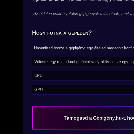
Az oldalon csak hivatalos gépigények találhatóak, amit a
Hogy futna a gépeden?
Hasonlítsd össze a gépigényt egy általad megadott konfig
CPU
GPU
Támogasd a Gépigény.hu-t, h