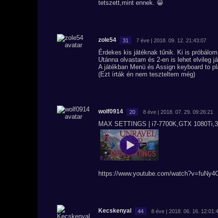
tetszett,mint ennek. 😀
zole54
31
7 éve | 2018. 09. 12. 21:43:07
Érdekes kis játéknak tűnik. Ki is próbálom
Utánna olvastam és 2-en is lehet elvileg já
A játékban Menü és Assign keyboard to play
(Ezt írták én nem teszteltem még)
wolf0914
20
8 éve | 2018. 07. 29. 09:26:21
MAX SETTINGS | i7-7700K,GTX 1080Ti
https://www.youtube.com/watch?v=fuNy
Kecskenyal
44
8 éve | 2018. 06. 16. 12:01: