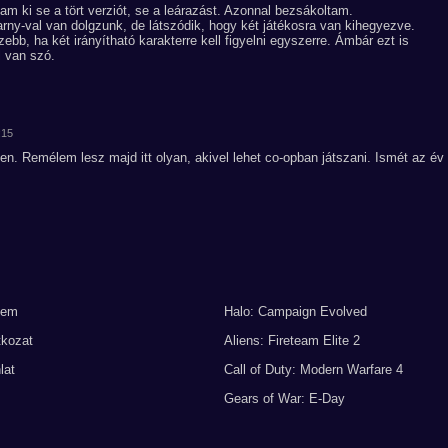
am ki se a tört verziót, se a leárazást. Azonnal bezsákoltam.
arny-val van dolgzunk, de látszódik, hogy két játékosra van kihegyezve.
ebb, ha két irányítható karakterre kell figyelni egyszerre. Ámbár ezt is
 van szó.
:15
en. Remélem lesz majd itt olyan, akivel lehet co-opban játszani. Ismét az év
lem
Halo: Campaign Evolved
tkozat
Aliens: Fireteam Elite 2
lat
Call of Duty: Modern Warfare 4
Gears of War: E-Day