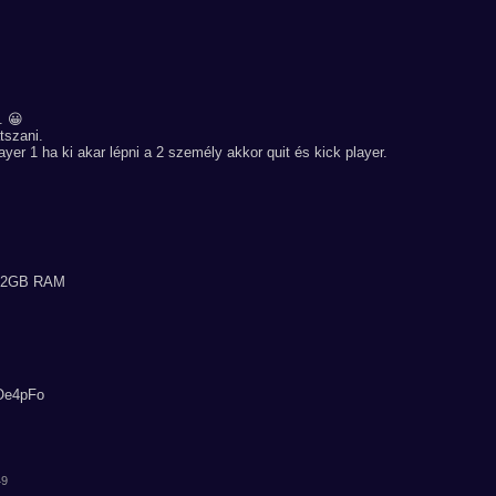
. 😀
tszani.
er 1 ha ki akar lépni a 2 személy akkor quit és kick player.
,32GB RAM
4Oe4pFo
49