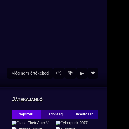
🕑
📚
▶
❤
Még nem értékelted
Játékajánló
Népszerű
Újdonság
Hamarosan