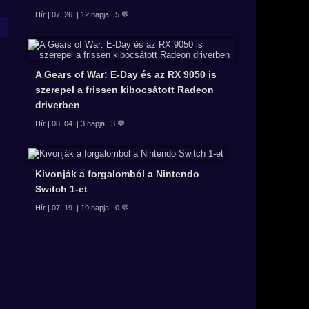
Hír | 07. 26. | 12 napja | 5 💬
A Gears of War: E-Day és az RX 9050 is
szerepel a frissen kibocsátott Radeon
driverben
Hír | 08. 04. | 3 napja | 3 💬
Kivonják a forgalomból a Nintendo
Switch 1-et
Hír | 07. 19. | 19 napja | 0 💬