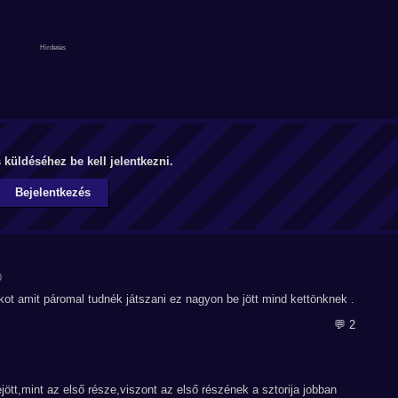
küldéséhez be kell jelentkezni.
Bejelentkezés
0
ékot amit páromal tudnék játszani ez nagyon be jött mind kettönknek .
💬 2
ött,mint az első része,viszont az első részének a sztorija jobban