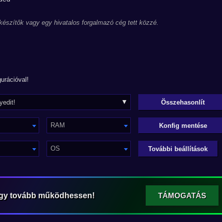
 készítők vagy egy hivatalos forgalmazó cég tett közzé.
urációval!
RAM
Konfig mentése
OS
További beállítások
ogy tovább működhessen!
TÁMOGATÁS