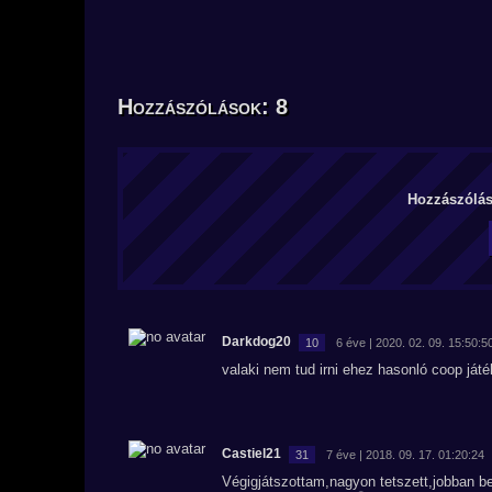
Hozzászólások: 8
Hozzászólás 
Darkdog20
10
6 éve | 2020. 02. 09. 15:50:5
valaki nem tud irni ehez hasonló coop ját
Castiel21
31
7 éve | 2018. 09. 17. 01:20:24
Végigjátszottam,nagyon tetszett,jobban bej