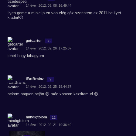
14 éve | 2012. 03. 08. 16:49:44
ilyen game a miniclip-en van elég gáz szerintem ez 2011-be ilyet
kiadni!😕
getcarter
36
14 éve | 2012. 02. 26. 17:25:07
lehet hogy kihagyom
iEatBrainz
9
14 éve | 2012. 02. 25. 15:44:57
nekem nagyon bejön 😆 még xboxon kezdtem el 😃
mindigtolom
12
14 éve | 2012. 02. 21. 19:36:49