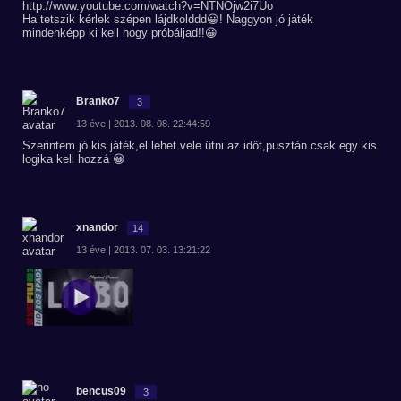
http://www.youtube.com/watch?v=NTNOjw2i7Uo
Ha tetszik kérlek szépen lájdkolddd😀! Naggyon jó játék
mindenképp ki kell hogy próbáljad!!😀
Branko7
3
13 éve | 2013. 08. 08. 22:44:59
Szerintem jó kis játék,el lehet vele ütni az időt,pusztán csak egy kis
logika kell hozzá 😀
xnandor
14
13 éve | 2013. 07. 03. 13:21:22
bencus09
3