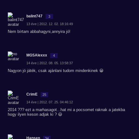
balint747
3
13 éve | 2012. 12. 02. 18:16:49
Nem bírtam abbahagyni,annyira jó!
MGSAlexxx
4
14 éve | 2012. 08. 05. 13:58:37
Nagyon jó játék, csak ajánlani tudom mindenkinek 😀
CrimE
25
14 éve | 2012. 07. 25. 04:46:12
2014 ??? ezt a marhasagot...hat mi a pocsomet raknak a jatekba
hogy ilyen keson adjak ki ? 😃
Hansen
34