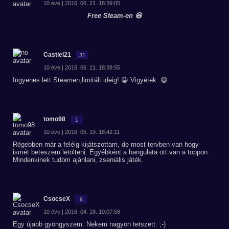
10 éve | 2016. 06. 21. 18:39:05
Free Steam-en 😆
Castiel21
31
10 éve | 2016. 06. 21. 18:38:55
Ingyenes lett Steamen,limitált ideig! 😀 Vigyétek. 😆
tomo98
1
10 éve | 2016. 05. 19. 18:42:11
Régebben már a feléig kijátszottam, de most tervben van hogy
ismét beteszem letölteni. Egyébként a hangulata ott van a toppon.
Mindenkinek tudom ajánlani, zseniális játék.
CsocseX
6
10 éve | 2016. 04. 18. 10:07:58
Egy újabb gyöngyszem. Nekem nagyon tetszett. ;-)