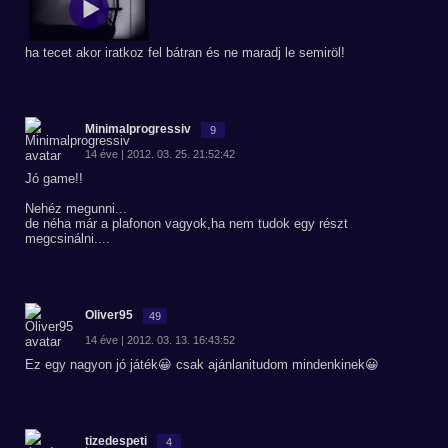
ha tecet akor iratkoz fel bátran és ne maradj le semiröl!
Minimalprogressiv
9
14 éve | 2012. 03. 25. 21:52:42
Jó game!!
Nehéz megunni...
de néha már a plafonon vagyok,ha nem tudok egy részt
megcsinálni....
Oliver95
49
14 éve | 2012. 03. 13. 16:43:52
Ez egy nagyon jó játék😀 csak ajánlanitudom mindenkinek😀
tizedespeti
4