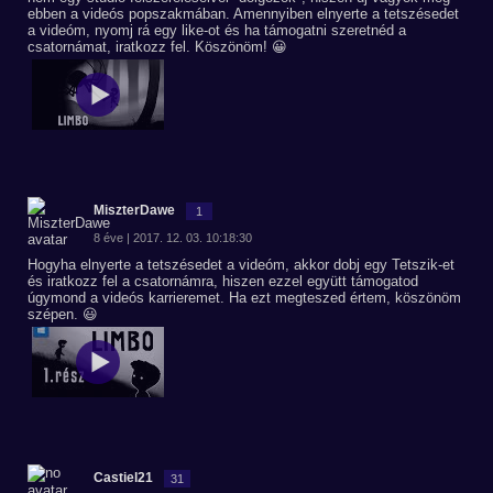
ebben a videós popszakmában. Amennyiben elnyerte a tetszésedet
a videóm, nyomj rá egy like-ot és ha támogatni szeretnéd a
csatornámat, iratkozz fel. Köszönöm! 😀
MiszterDawe
1
8 éve | 2017. 12. 03. 10:18:30
Hogyha elnyerte a tetszésedet a videóm, akkor dobj egy Tetszik-et
és iratkozz fel a csatornámra, hiszen ezzel együtt támogatod
úgymond a videós karrieremet. Ha ezt megteszed értem, köszönöm
szépen. 😃
Castiel21
31