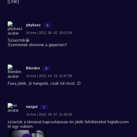
[LINK]
pitykasz
9
14 éve | 2012. 05. 02. 18:01:09
Sziasztok😀
Szerintetek elmenne a gépemen?
Blerden
5
14 éve | 2012. 04. 19. 15:47:58
Faxa játék, jó hangulat, csak túl rövid. 😕
nazgul
1
14 éve | 2012. 04. 07. 21:43:49
sziaztok a témával kapcsolatosan én játék feltöltésekel foglalkozom
itt egy videóm: