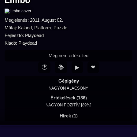
Limbo
Megjelenés: 2011. August 02.
Műfaj:
Kaland
,
Platform
,
Puzzle
Fejlesztő: Playdead
Kiadó: Playdead
Még nem értékelted
🕑
📚
▶
❤
Gépigény
NAGYON ALACSONY
Értékelések (136)
NAGYON POZITÍV [89%]
Hírek (1)