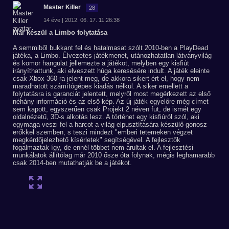
Master Killer
28
14 éve | 2012. 06. 17. 11:26:38
Már készül a Limbo folytatása
A semmiből bukkant fel és hatalmasat szólt 2010-ben a PlayDead
játéka, a Limbo. Élvezetes játékmenet, utánozhatatlan látványvilág
és komor hangulat jellemezte a játékot, melyben egy kisfiút
irányíthattunk, aki elveszett húga keresésére indult. A játék eleinte
csak Xbox 360-ra jelent meg, de akkora sikert ért el, hogy nem
maradhatott számítógépes kiadás nélkül. A siker emellett a
folytatásra is garanciát jelentett, melyről most megérkezett az első
néhány információ és az első kép. Az új játék egyelőre még címet
sem kapott, egyszerűen csak Projekt 2 néven fut, de ismét egy
oldalnézetű, 3D-s alkotás lesz. A történet egy kisfiúról szól, aki
egymaga veszi fel a harcot a világ elpusztítására készülő gonosz
erőkkel szemben, s teszi mindezt "emberi tetemeken végzet
megkérdőjelezhető kísérletek" segítségével. A fejlesztők
fogalmaztak így, de ennél többet nem árultak el. A fejlesztési
munkálatok állítólag már 2010 ősze óta folynak, mégis leghamarabb
csak 2014-ben mutathatják be a játékot.