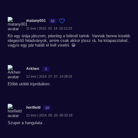
matany001
62
11 éve | 2015. 03. 14. 15:12:23
Kb egy órája játszom, jelenleg a felénél tartok. Vannak benne kisebb
idegesítő feladványok, amire csak akkor jössz rá, ha kitapasztalod..
vagyis egy pár halált el kell viselni. 😀
Arkhen
3
12 éve | 2014. 07. 07. 14:28:01
Előbb utóbb kipróbálom.
horifield
10
12 éve | 2014. 05. 20. 06:32:18
Szuper a hangulata .