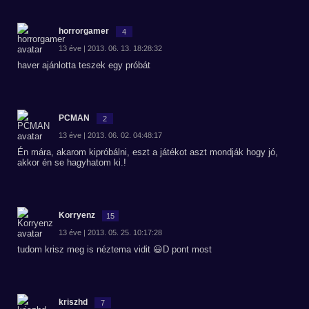
horrorgamer
4
13 éve | 2013. 06. 13. 18:28:32
haver ajánlotta teszek egy próbát
PCMAN
2
13 éve | 2013. 06. 02. 04:48:17
Én mára, akarom kipróbálni, eszt a játékot aszt mondják hogy jó,
akkor én se hagyhatom ki.!
Korryenz
15
13 éve | 2013. 05. 25. 10:17:28
tudom krisz meg is néztema vidit 😃D pont most
kriszhd
7