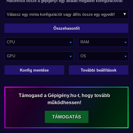
Hasonlítsd össze a gépigényt egy általad megadott konfigurációval!
CPU
RAM
GPU
OS
Konfig mentése
További beállítások
Támogasd a Gépigény.hu-t, hogy tovább
működhessen!
TÁMOGATÁS