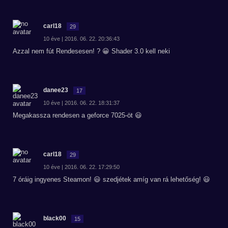
carl18
29
10 éve | 2016. 06. 22. 20:36:43
Azzal nem fút Rendesesen! ? 😀 Shader 3.0 kell neki
danee23
17
10 éve | 2016. 06. 22. 18:31:37
Megakassza rendesen a geforce 7025-öt 😃
carl18
29
10 éve | 2016. 06. 22. 17:29:50
7 óráig ingyenes Steamon! 😃 szedjétek amíg van rá lehetőség! 😃
black00
15