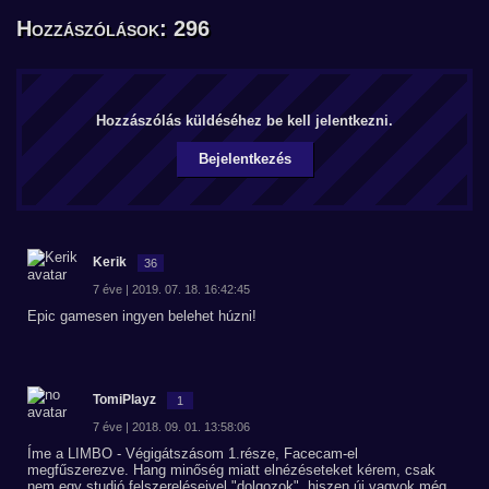
Hozzászólások: 296
Hozzászólás küldéséhez be kell jelentkezni.
Bejelentkezés
Kerik
36
7 éve | 2019. 07. 18. 16:42:45
Epic gamesen ingyen belehet húzni!
TomiPlayz
1
7 éve | 2018. 09. 01. 13:58:06
Íme a LIMBO - Végigátszásom 1.része, Facecam-el
megfűszerezve. Hang minőség miatt elnézéseteket kérem, csak
nem egy studió felszereléseivel "dolgozok", hiszen új vagyok még