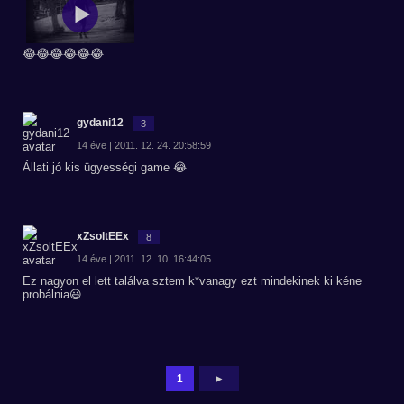
😂😂😂😂😂😂
gydani12
3
14 éve | 2011. 12. 24. 20:58:59
Állati jó kis ügyességi game 😂
xZsoltEEx
8
14 éve | 2011. 12. 10. 16:44:05
Ez nagyon el lett találva sztem k*vanagy ezt mindekinek ki kéne
probálnia😃
1
►