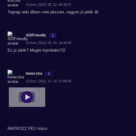
13 éve | 2013. 05. 22. 08:36:37
Tegnap neki álltam vele játszani, nagyon jó játék 😃
420Friendly
2
13 éve | 2013. 05. 20. 19:34:20
Ez jó játék? Megéri kipróbálni?😕
lowacska
6
13 éve | 2012. 12. 10. 17:06:43
IRATKOZZ FEL! köszi