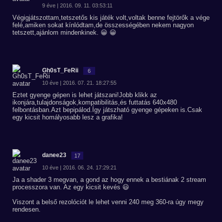
9 éve | 2016. 09. 11. 03:53:11
Végigjátszottam,tetszetős kis játék volt,voltak benne fejtörők a vége
felé,amiken sokat kínlódtam,de összességében nekem nagyon
tetszett,ajánlom mindenkinek. 😀 😀
Gh0sT_FeRii
6
10 éve | 2016. 07. 21. 18:27:55
Eztet gyenge gépen is lehet játszani!Jobb klikk az
ikonjára,tulajdonságok,kompatibilitás,és futtatás 640x480
felbontásban.Azt bepipálod.Így játszható gyenge gépeken is.Csak
egy kicsit homályosabb lesz a grafika!
danee23
17
10 éve | 2016. 06. 24. 17:29:21
Ja a shader 3 megvan, a gond az hogy ennek a bestiának 2 stream
processzora van. Az egy kicsit kevés 😃
Viszont a belső rezolóciót le lehet venni 240 meg 360-ra úgy megy
rendesen.