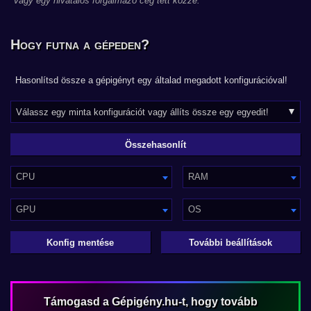
vagy egy hivatalos forgalmazó cég tett közzé.
Hogy futna a gépeden?
Hasonlítsd össze a gépigényt egy általad megadott konfigurációval!
CPU
RAM
GPU
OS
Konfig mentése
További beállítások
Támogasd a Gépigény.hu-t, hogy tovább