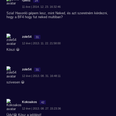
rpattz
14
11 éve | 2014. 12. 23. 16:32:46
Szia! Hasonló gépem lesz, mint Neked, és azt szeretném kérdezni,
hogy a BF4 hogy fut neked multiban?
zole54
31
12 éve | 2013. 11. 22. 21:58:00
Köszi 😀
zole54
31
12 éve | 2013. 08. 31. 16:48:11
szivesen 😀
Kokoakos
42
12 éve | 2013. 08. 27. 15:23:36
Üdv!😀 Kösz a jelölést!