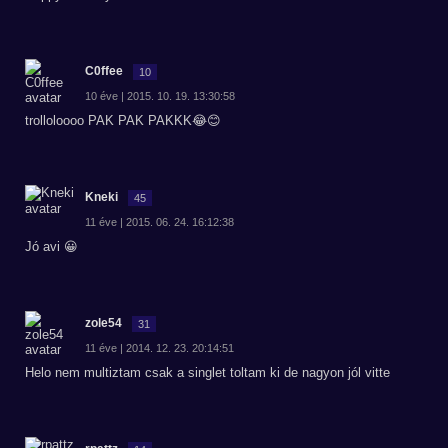
C0ffee
10
10 éve | 2015. 10. 19. 13:30:58
trolloloooo PAK PAK PAKKK😂😊
Kneki
45
11 éve | 2015. 06. 24. 16:12:38
Jó avi 😀
zole54
31
11 éve | 2014. 12. 23. 20:14:51
Helo nem multiztam csak a singlet toltam ki de nagyon jól vitte