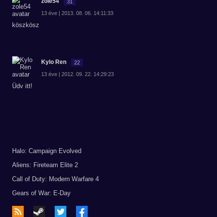
zole54
31
13 éve | 2013. 08. 06. 14:11:33
köszkösz
Kylo Ren
22
13 éve | 2012. 09. 22. 14:29:23
Üdv itt!
Halo: Campaign Evolved
Aliens: Fireteam Elite 2
Call of Duty: Modern Warfare 4
Gears of War: E-Day