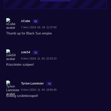
xCube
82
7 éve | 2019. 02. 18. 11:37:54
Thumb up for Black Sun empire
zole54
31
9 éve | 2016. 11. 04. 22:53:13
Köszönöm szépen!
Tyrion Lannister
76
9 éve | 2016. 11. 04. 19:50:49
Boldog születésnapot!