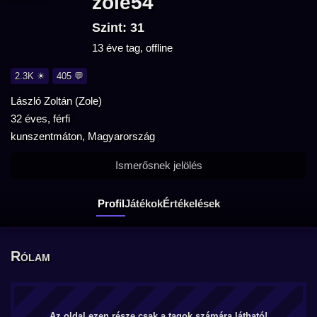
zole54
Szint: 31
13 éve tag, offline
2.3K ☀
405 💬
László Zoltán (Zole)
32 éves, férfi
kunszentmáton, Magyarország
Ismerősnek jelölés
Profil
Játékok
Értékelések
Rólam
Az oldal ezen része csak a tagok számára látható!