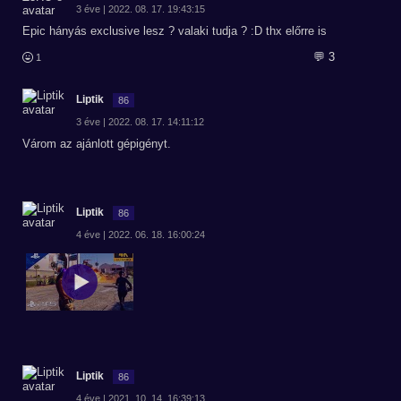
3 éve | 2022. 08. 17. 19:43:15
Epic hányás exclusive lesz ? valaki tudja ? :D thx előrre is
💬 3
1
Liptik
86
3 éve | 2022. 08. 17. 14:11:12
Várom az ajánlott gépigényt.
Liptik
86
4 éve | 2022. 06. 18. 16:00:24
Liptik
86
4 éve | 2021. 10. 14. 16:39:13