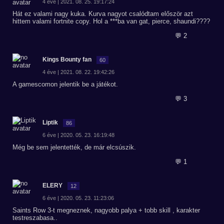
4 éve | 2021. 08. 25. 19:17:24
Hát ez valami nagy kuka. Kurva nagyot csalódtam először azt
hittem valami fortnite copy. Hol a ***ba van gat, pierce, shaundi????
💬 2
Kings Bounty fan
60
4 éve | 2021. 08. 22. 19:42:26
A gamescomon jelentik be a játékot.
💬 3
Liptik
86
6 éve | 2020. 05. 23. 16:19:48
Még be sem jelentették, de már elcsúszik.
💬 1
ELERY
12
6 éve | 2020. 05. 23. 11:23:06
Saints Row 3-t megneznek, nagyobb palya + tobb skill , karakter
testreszabasa..