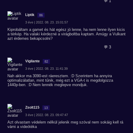
💬 1
Liptik
86
3 éve | 2022. 08. 23. 15:01:57
Kiprobáltam a gamet és hát egész jó lenne, ha nem lenne ilyen kicis
a térkép. Ha valaki kérdezné a virágboltba kaptam. Amúgy a Vulkant
azt érdemes bekapcsolni?
💬 3
Vigilante
82
3 éve | 2022. 08. 23. 11:41:39
Nah akkor ma 3090-est ráeresztem. :D Szerintem ha annyira
optimalizálatlan, mint tűnik, még ezt a VGA-t is megdolgozza
1440p-ben. :D Nem lennék meglepve mondjuk.
Zsolt115
13
3 éve | 2022. 08. 23. 09:47:47
Azt olvastam védelem nélkül jelenik meg szóval nem sokáig kell rá
várni a videótéka