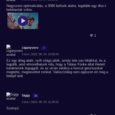
Nagyszerü optimalizálás, a 3080 befosik alatta, legalább egy dlss-t
belebaxtak volna...
💬 1
ciganyvero
7
3 éve | 2022. 08. 24. 16:56:54
Ez egy átlag alatti, nyílt világú játék, amely tele van hibákkal, és a
legjobb, amit elmondhatunk róla, hogy a Tobias Fünke által ihletett
karakterünk leguggolt, és az utcán sétálva a huncut gesztusokat
megtette, megnevettet minket. Valószínűleg nem egészen éri meg a
belépő árát.
Siggy
38
3 éve | 2022. 08. 24. 11:28:26
Szörnyű