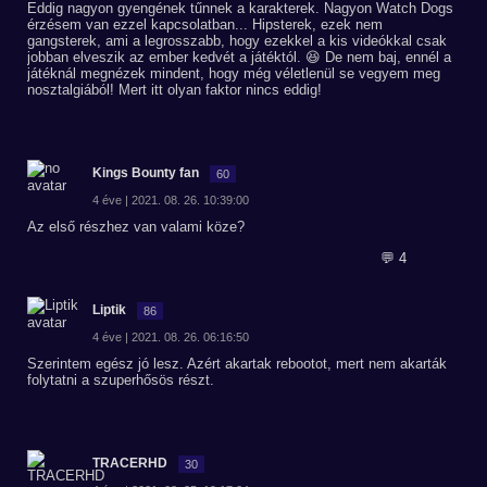
Eddig nagyon gyengének tűnnek a karakterek. Nagyon Watch Dogs
érzésem van ezzel kapcsolatban... Hipsterek, ezek nem
gangsterek, ami a legrosszabb, hogy ezekkel a kis videókkal csak
jobban elveszik az ember kedvét a játéktól. 😆 De nem baj, ennél a
játéknál megnézek mindent, hogy még véletlenül se vegyem meg
nosztalgiából! Mert itt olyan faktor nincs eddig!
Kings Bounty fan
60
4 éve | 2021. 08. 26. 10:39:00
Az első részhez van valami köze?
💬 4
Liptik
86
4 éve | 2021. 08. 26. 06:16:50
Szerintem egész jó lesz. Azért akartak rebootot, mert nem akarták
folytatni a szuperhősös részt.
TRACERHD
30