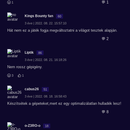
💬 1
1
Kings Bounty fan
60
3 éve | 2022. 08. 22. 15:57:10
Hát nem ez a játék fogja megváltoztatni a világot tesztek alapján.
💬 2
Liptik
86
3 éve | 2022. 08. 21. 16:18:26
Nem rossz gépigény.
3
1
cabus26
51
3 éve | 2022. 08. 18. 16:58:43
Készítsétek a gépeteket,mert ez egy optimalizálatlan hulladék lesz!
💬 8
o-Z3RO-o
18