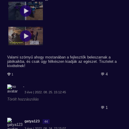
Valami szörnyű ahogy mostanában a fejlesztők beleszarnak a
játékaikba, és csak úgy félkészen kiadják az egészet. Tisztelet a
kivételnek!
💬 4
1
-
3 éve | 2022. 08. 25. 15:12:45
Törölt hozzászólás
💬 1
gatya123
44
3 éve | 2022. 08. 24. 23:15:07