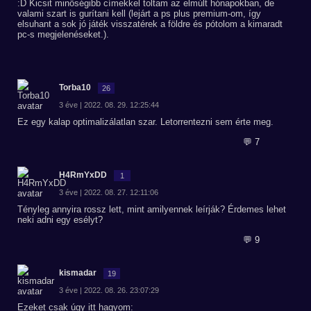
:D Kicsit minőségibb címekkel toltam az elmúlt hónapokban, de
valami szart is gurítani kell (lejárt a ps plus premium-om, így
elsuhant a sok jó játék visszatérek a földre és pótolom a kimaradt
pc-s megjelenéseket.).
Torba10
26
3 éve | 2022. 08. 29. 12:25:44
Ez egy kalap optimalizálatlan szar. Letorrentezni sem érte meg.
💬 7
H4RmYxDD
1
3 éve | 2022. 08. 27. 12:11:06
Tényleg annyira rossz lett, mint amilyennek leírják? Érdemes lehet
neki adni egy esélyt?
💬 9
kismadar
19
3 éve | 2022. 08. 26. 23:07:29
Ezeket csak úgy itt hagyom: