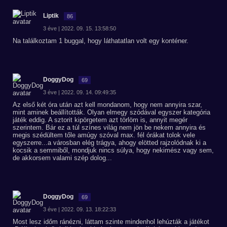
Liptik
86
3 éve | 2022. 09. 15. 13:58:50
Na találkoztam 1 buggal, hogy láthatatlan volt egy konténer.
DoggyDog
69
3 éve | 2022. 09. 14. 09:49:35
Az első két óra után azt kell mondanom, hogy nem annyira szar,
mint aminek beállították. Olyan elmegy szódával egyszer kategória
játék eddig. A sztorit kipörgetem azt törlöm is, annyit megér
szerintem. Bár ez a túl színes világ nem jön be nekem annyira és
megis szédültem tőle amúgy szóval max. fél órákat tolok vele
egyszerre...a városban elég trágya, ahogy elötted rajzolódnak ki a
kocsik a semmiből, mondjuk nincs súlya, hogy nekimész vagy sem,
de akkorsem valami szép dolog...
DoggyDog
69
3 éve | 2022. 09. 13. 18:22:33
Most lesz időm ránézni, láttam szinte mindenhol lehúzták a játékot