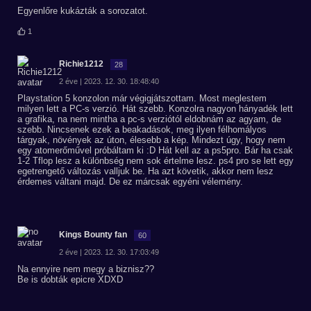
Egyenlőre kukázták a sorozatot.
1
Richie1212
28
2 éve | 2023. 12. 30. 18:48:40
Playstation 5 konzolon már végigjátszottam. Most meglestem
milyen lett a PC-s verzió. Hát szebb. Konzolra nagyon hányadék lett
a grafika, na nem mintha a pc-s verziótól eldobnám az agyam, de
szebb. Nincsenek ezek a beakadások, meg ilyen félhomályos
tárgyak, növények az úton, élesebb a kép. Mindezt úgy, hogy nem
egy atomerőművel próbáltam ki :D Hát kell az a ps5pro. Bár ha csak
1-2 Tflop lesz a különbség nem sok értelme lesz. ps4 pro se lett egy
egetrengető változás valljuk be. Ha azt követik, akkor nem lesz
érdemes váltani majd. De ez márcsak egyéni vélemény.
Kings Bounty fan
60
2 éve | 2023. 12. 30. 17:03:49
Na ennyire nem megy a biznisz??
Be is dobták epicre XDXD