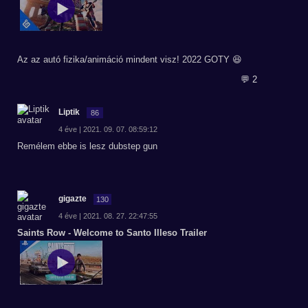
Az az autó fizika/animáció mindent visz! 2022 GOTY 😆
💬 2
Liptik
86
4 éve | 2021. 09. 07. 08:59:12
Remélem ebbe is lesz dubstep gun
gigazte
130
4 éve | 2021. 08. 27. 22:47:55
Saints Row - Welcome to Santo Illeso Trailer