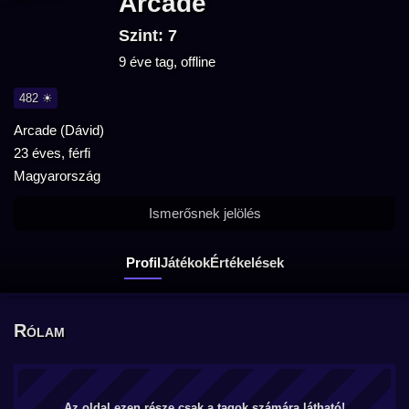
Arcade
Szint: 7
9 éve tag, offline
482 ☀
Arcade (Dávid)
23 éves, férfi
Magyarország
Ismerősnek jelölés
Profil
Játékok
Értékelések
Rólam
Az oldal ezen része csak a tagok számára látható!