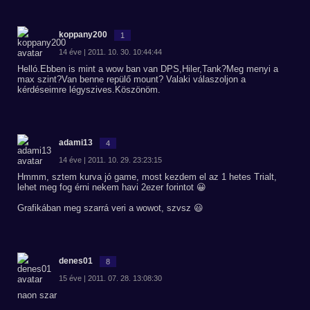
koppany200
1
14 éve | 2011. 10. 30. 10:44:44
Helló.Ebben is mint a wow ban van DPS,Hiler,Tank?Meg menyi a
max szint?Van benne repülő mount? Valaki válaszoljon a
kérdéseimre légyszives.Köszönöm.
adami13
4
14 éve | 2011. 10. 29. 23:23:15
Hmmm, sztem kurva jó game, most kezdem el az 1 hetes Trialt,
lehet meg fog érni nekem havi 2ezer forintot 😀
Grafikában meg szarrá veri a wowot, szvsz 😃
denes01
8
15 éve | 2011. 07. 28. 13:08:30
naon szar