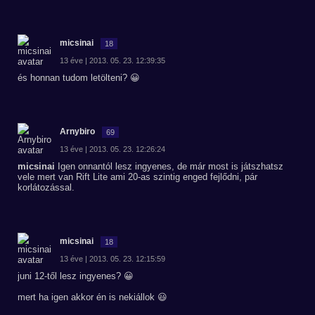
micsinai
18
13 éve | 2013. 05. 23. 12:39:35
és honnan tudom letölteni? 😀
Arnybiro
69
13 éve | 2013. 05. 23. 12:26:24
micsinai
Igen onnantól lesz ingyenes, de már most is játszhatsz
vele mert van Rift Lite ami 20-as szintig enged fejlődni, pár
korlátozással.
micsinai
18
13 éve | 2013. 05. 23. 12:15:59
juni 12-től lesz ingyenes? 😀
mert ha igen akkor én is nekiállok 😃