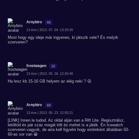
Arnybiro
69
13 éve | 2013. 07. 04. 13:33:39
Most hogy egy ideje már ingyenes, ki játszik vele? És melyik
szerveren?
frostwagen
10
13 éve | 2013. 05. 26. 12:26:48
Ha lesz kb 15-16 GB helyem az elég neki ? 😜
Arnybiro
69
13 éve | 2013. 05. 23. 12:55:21
[LINK] Innen le tudod. Az oldal alján van a Rift Lite. Regisztrálsz,
letöltöd és pár száz megát tölt és mehet is a játék. Én Icewatch
szerveren vagyok, de arra kell figyelni hogy esténként általában 50-
60-as sor van 😀