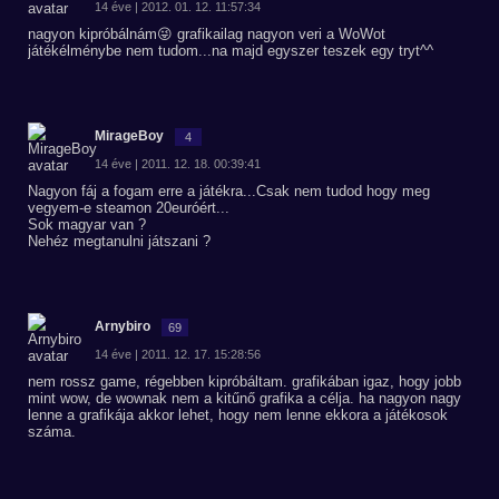
14 éve | 2012. 01. 12. 11:57:34
nagyon kipróbálnám😜 grafikailag nagyon veri a WoWot
játékélménybe nem tudom...na majd egyszer teszek egy tryt^^
MirageBoy
4
14 éve | 2011. 12. 18. 00:39:41
Nagyon fáj a fogam erre a játékra...Csak nem tudod hogy meg
vegyem-e steamon 20euróért...
Sok magyar van ?
Nehéz megtanulni játszani ?
Arnybiro
69
14 éve | 2011. 12. 17. 15:28:56
nem rossz game, régebben kipróbáltam. grafikában igaz, hogy jobb
mint wow, de wownak nem a kitűnő grafika a célja. ha nagyon nagy
lenne a grafikája akkor lehet, hogy nem lenne ekkora a játékosok
száma.