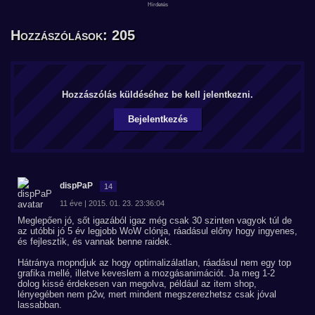
Hozzászólások: 205
Hozzászólás küldéséhez be kell jelentkezni.
Bejelentkezés
dispPaP
14
11 éve | 2015. 01. 23. 23:36:04
Meglepően jó, sőt igazából igaz még csak 30 szinten vagyok túl de
az utóbbi jó 5 év legjobb WoW clónja, ráadásul előny hogy ingyenes,
és fejlesztik, és vannak benne raidek.
Hátránya mopndjuk az hogy optimalizálatlan, ráadásul nem egy top
grafika mellé, illetve keveslem a mozgásanimációt. Ja meg 1-2
dolog kissé érdekesen van megolva, például az item shop,
lényegében nem p2w, mert mindent megszerezhetsz csak jóval
lassabban.