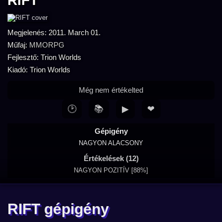
RIFT
Megjelenés: 2011. March 01.
Műfaj:
MMORPG
Fejlesztő: Trion Worlds
Kiadó: Trion Worlds
Még nem értékelted
🕑
📚
▶
❤
Gépigény
NAGYON ALACSONY
Értékelések (12)
NAGYON POZITÍV [88%]
RIFT gépigény