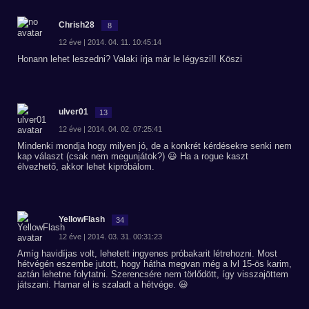
Chrish28
8
12 éve | 2014. 04. 11. 10:45:14
Honann lehet leszedni? Valaki írja már le légyszi!! Köszi
ulver01
13
12 éve | 2014. 04. 02. 07:25:41
Mindenki mondja hogy milyen jó, de a konkrét kérdésekre senki nem
kap választ (csak nem megunjátok?) 😃 Ha a rogue kaszt
élvezhető, akkor lehet kipróbálom.
YellowFlash
34
12 éve | 2014. 03. 31. 00:31:23
Amíg havidíjas volt, lehetett ingyenes próbakarit létrehozni. Most
hétvégén eszembe jutott, hogy hátha megvan még a lvl 15-ös karim,
aztán lehetne folytatni. Szerencsére nem törlődött, így visszajöttem
játszani. Hamar el is szaladt a hétvége. 😃