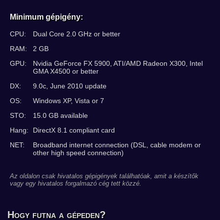
Minimum gépigény:
CPU:
Dual Core 2.0 GHz or better
RAM:
2 GB
GPU:
Nvidia GeForce FX 5900, ATI/AMD Radeon X300, Intel
GMA X4500 or better
DX:
9.0c, June 2010 update
OS:
Windows XP, Vista or 7
STO:
15.0 GB available
Hang:
DirectX 8.1 compliant card
NET:
Broadband internet connection (DSL, cable modem or
other high speed connection)
Az oldalon csak hivatalos gépigények találhatóak, amit a készítők
vagy egy hivatalos forgalmazó cég tett közzé.
Hogy futna a gépeden?