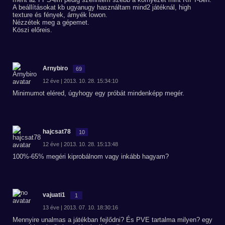
A beállításokat kb ugyanugy használtam mind2 játéknál, high
texture és fények, árnyék lowon.
Nézzétek meg a gépemet.
Köszi előreis.
Arnybiro
69
12 éve | 2013. 10. 28. 15:34:10
Minimumot eléred, úgyhogy egy próbát mindenképp megér.
hajcsat78
10
12 éve | 2013. 10. 28. 15:13:48
100%-65% megéri kiprobálnom vagy inkább hagyam?
vajuati1
1
13 éve | 2013. 07. 10. 18:30:16
Mennyire unalmas a játékban fejlődni? És PVE tartalma milyen? egy