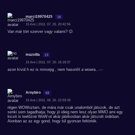
marci19970425
16
15 éve | 2011. 07. 26. 20:42:56
Van már tört szerver vagy valami? 😕
mazsilla
13
15 éve | 2011. 07. 20. 16:18:37
azon kívül h ez is mmorpg , nem hasonlít a wowra...-.-
Arnybiro
69
15 éve | 2011. 06. 26. 22:59:39
régen WOWoztam, de mára már csak unalomból játszok, de azt
senki sem tagadhatja, hogy jó ideig nem lesz olyan MMO ami egy
kicsit is leelőzné WoW-ot akár játékosban akár játszott órákban.
Aionban az az egy gond, hogy túl gyorsan feltörték.