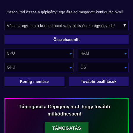
Hasonlítsd össze a gépigényt egy általad megadott konfigurációval!
CPU
RAM
GPU
OS
Konfig mentése
További beállítások
Támogasd a Gépigény.hu-t, hogy tovább
működhessen!
TÁMOGATÁS