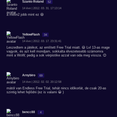
Szanto Roland
52
14 éve | 2012. 03. 31. 17:13:14
a metin2 jobb mint ez 😆
YellowFlash
34
14 éve | 2012. 03. 17. 23:31:41
Leszedtem a játékot, az említett Free Trial miatt. 😃 Lvl 13-as mage
vagyok, és azt kell mondjam, sokkalta élvezetesebb számomra
mint a WoW, pedig a sok vérpistike azzal van oda meg vissza. 😊
Arnybiro
69
14 éve | 2012. 02. 02. 20:12:58
mától van Endless Free Trial, tehát nincs időkorlát, de csak 20-as
szintig lehet fejlődni (ez is valami 😀 )
bencc88
4