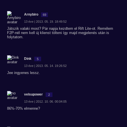
Arnybiro
69
13 éve | 2013. 05. 19. 18:49:52
Játszik valaki most? Pár napja kezdtem el Rift Lite-ot. Remélem
F2P-nél nem kell új klienst tölteni így majd megjelenés után is
folytatom.
Dink
5
13 éve | 2013. 05. 14. 19:26:52
Jee ingyenes lessz.
velsupower
2
13 éve | 2012. 10. 06. 00:04:05
86%-70% elmenne?