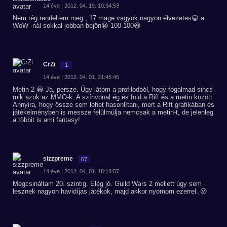
14 éve | 2012. 04. 19. 10:34:53
Nem rég rendeltem meg , 17 mage vagyok nagyon élvezetes😀 a
WoW -nál sokkal jobban bejön😀 100-100😃
CrZi
1
14 éve | 2012. 04. 01. 21:45:45
Metin 2 😀 Ja, persze. Úgy látom a profilodból, hogy fogalmad sincs
mik azok az MMO-k. A színvonal ég és föld a Rift és a metin között.
Annyira, hogy össze sem lehet hasonlítani, mert a Rift grafikában és
játékélményben is messze felülmúlja nemcsak a metin-t, de jelenleg
a többit is ami fantasy!
sizzpreme
67
14 éve | 2012. 04. 01. 18:18:57
Megcsináltam 20. szintig. Elég jó. Guild Wars 2 mellett úgy sem
lesznek nagyon havidíjas játékok, majd akkor nyomom ezerrel. 😜