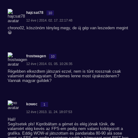
hajcsat78
10
12 éve | 2014. 02. 17. 22:17:48
chrono02, köszönöm tényleg megy, de új gép van leszedem megint
😀
frostwagen
10
12 éve | 2014. 01. 05. 10:26:35
Régebben elkezdtem játszani ezzel, nem is tűnt rossznak csak
valamiért abbahagyatam. Érdemes lenne most újrakezdenem?
Vannak magyar guildek?
kowec
1
12 éve | 2013. 11. 24. 18:07:53
Hali!
Segítsetek pls! Kipróbáltam a gémet és elég jónak tűnik, de
valamiért elég kevés az FPS-em pedig nem valami kidolgozott a
grafika. Eddig WOW-al játszottam és pandariaba 80-90 alá sose
ment az FPS-em pedig szerintem szebb a környezet mint RIFT-ben.