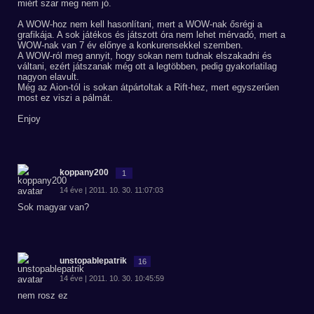
miért szar meg nem jó.
A WOW-hoz nem kell hasonlítani, mert a WOW-nak ősrégi a
grafikája. A sok játékos és játszott óra nem lehet mérvadó, mert a
WOW-nak van 7 év előnye a konkurensekkel szemben.
A WOW-ról meg annyit, hogy sokan nem tudnak elszakadni és
váltani, ezért játszanak még ott a legtöbben, pedig gyakorlatilag
nagyon elavult.
Még az Aion-tól is sokan átpártoltak a Rift-hez, mert egyszerűen
most ez viszi a pálmát.
Enjoy
koppany200
1
14 éve | 2011. 10. 30. 11:07:03
Sok magyar van?
unstopablepatrik
16
14 éve | 2011. 10. 30. 10:45:59
nem rosz ez