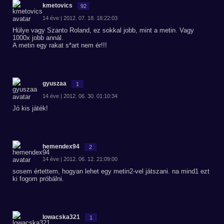
kmetovics
92
14 éve | 2012. 07. 18. 18:22:03
Hülye vagy Szanto Roland, ez sokkal jobb, mint a metin. Vagy
1000x jobb annál.
A metin egy rakat s*art nem ér!!!
gyuszaa
1
14 éve | 2012. 06. 30. 01:10:34
Jó kis játék!
hemendex94
2
14 éve | 2012. 06. 12. 21:09:00
sosem értettem, hogyan lehet egy metin2-vel játszani. na mind1 ezt
ki fogom próbálni.
lowacska321
1