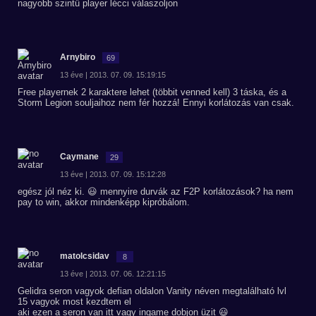
nagyobb szintű player lécci válaszoljon
Arnybiro
69
13 éve | 2013. 07. 09. 15:19:15
Free playernek 2 karaktere lehet (többit venned kell) 3 táska, és a
Storm Legion souljaihoz nem fér hozzá! Ennyi korlátozás van csak.
Caymane
29
13 éve | 2013. 07. 09. 15:12:28
egész jól néz ki. 😃 mennyire durvák az F2P korlátozások? ha nem
pay to win, akkor mindenképp kipróbálom.
matolcsidav
8
13 éve | 2013. 07. 06. 12:21:15
Gelidra seron vagyok defian oldalon Vanity néven megtalálható lvl
15 vagyok most kezdtem el
aki ezen a seron van itt vagy ingame dobjon üzit 😃