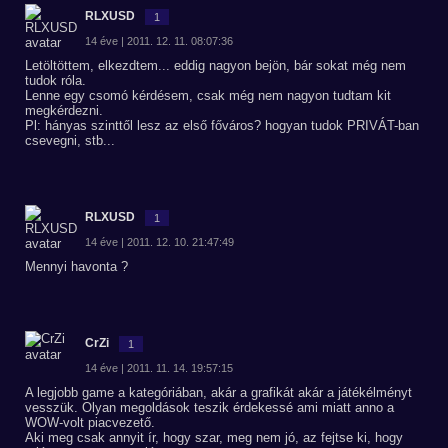
RLXUSD
1
14 éve | 2011. 12. 11. 08:07:36
Letöltöttem, elkezdtem... eddig nagyon bejön, bár sokat még nem
tudok róla.
Lenne egy csomó kérdésem, csak még nem nagyon tudtam kit
megkérdezni.
Pl: hányas szinttől lesz az első főváros? hogyan tudok PRIVÁT-ban
csevegni, stb...
RLXUSD
1
14 éve | 2011. 12. 10. 21:47:49
Mennyi havonta ?
CrZi
1
14 éve | 2011. 11. 14. 19:57:15
A legjobb game a kategóriában, akár a grafikát akár a játékélményt
vesszük. Olyan megoldások teszik érdekessé ami miatt anno a
WOW-volt piacvezető.
Aki meg csak annyit ír, hogy szar, meg nem jó, az fejtse ki, hogy