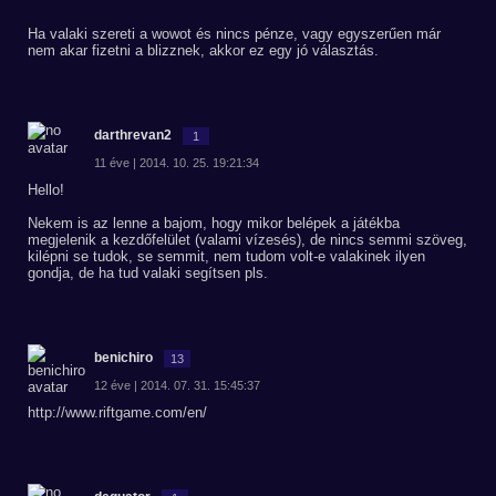
Ha valaki szereti a wowot és nincs pénze, vagy egyszerűen már
nem akar fizetni a blizznek, akkor ez egy jó választás.
darthrevan2
1
11 éve | 2014. 10. 25. 19:21:34
Hello!
Nekem is az lenne a bajom, hogy mikor belépek a játékba
megjelenik a kezdőfelület (valami vízesés), de nincs semmi szöveg,
kilépni se tudok, se semmit, nem tudom volt-e valakinek ilyen
gondja, de ha tud valaki segítsen pls.
benichiro
13
12 éve | 2014. 07. 31. 15:45:37
http://www.riftgame.com/en/