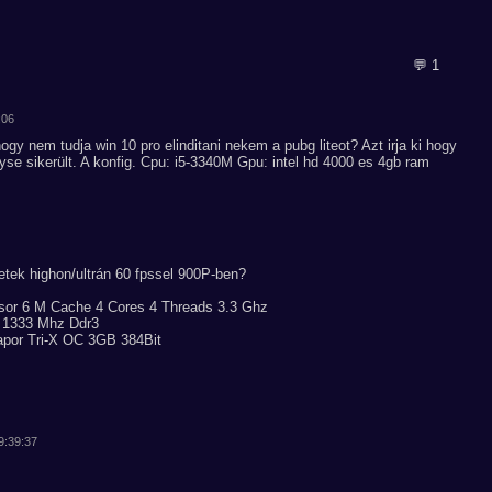
💬 1
:06
ogy nem tudja win 10 pro elinditani nekem a pubg liteot? Azt irja ki hogy
yse sikerült. A konfig. Cpu: i5-3340M Gpu: intel hd 4000 es 4gb ram
tek highon/ultrán 60 fpssel 900P-ben?
sor 6 M Cache 4 Cores 4 Threads 3.3 Ghz
 1333 Mhz Ddr3
apor Tri-X OC 3GB 384Bit
19:39:37