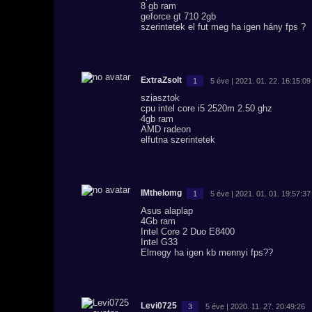
8 gb ram
geforce gt 710 2gb
szerintetek el fut meg ha igen hány fps ?
ExtraZsolt
1
5 éve | 2021. 01. 22. 16:15:09
sziasztok
cpu intel core i5 2520m 2.50 ghz
4gb ram
AMD radeon
elfutna szerintetek
IMthelomg
1
5 éve | 2021. 01. 01. 19:57:37
Asus alaplap
4Gb ram
Intel Core 2 Duo E8400
Intel G33
Elmegy ha igen kb mennyi fps??
Levi0725
3
5 éve | 2020. 11. 27. 20:49:26