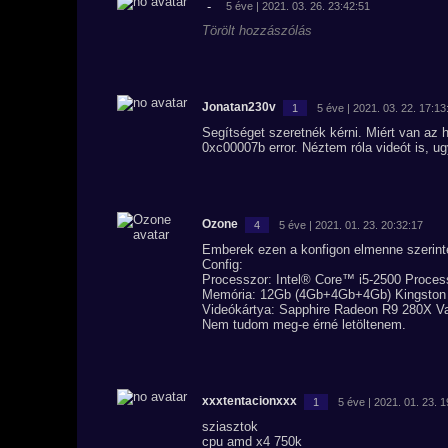
-
5 éve | 2021. 03. 26. 23:42:51
Törölt hozzászólás
Jonatan230v
1
5 éve | 2021. 03. 22. 17:13
Segítséget szeretnék kérni. Miért van az h
0xc00007b error. Néztem róla videót is, ug
Ozone
4
5 éve | 2021. 01. 23. 20:32:17
Emberek ezen a konfigon elmenne szerinte
Config:
Processzor: Intel® Core™ i5-2500 Proces
Memória: 12Gb (4Gb+4Gb+4Gb) Kingston
Videókártya: Sapphire Radeon R9 280X V
Nem tudom meg-e érné letöltenem.
xxxtentacionxxx
1
5 éve | 2021. 01. 23. 
sziasztok
cpu amd x4 750k