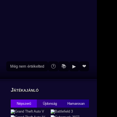
🕑
📚
▶
❤
Még nem értékelted
Játékajánló
Népszerű
Újdonság
Hamarosan