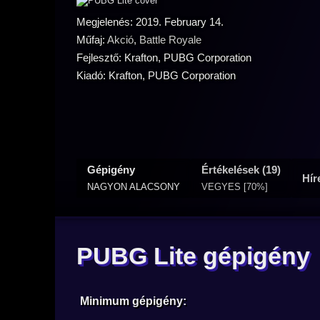
Megjelenés: 2019. February 14.
Műfaj:
Akció
,
Battle Royale
Fejlesztő: Krafton, PUBG Corporation
Kiadó: Krafton, PUBG Corporation
Gépigény
Értékelések (19)
Hír
NAGYON ALACSONY
VEGYES [70%]
PUBG Lite gépigény
Minimum gépigény: