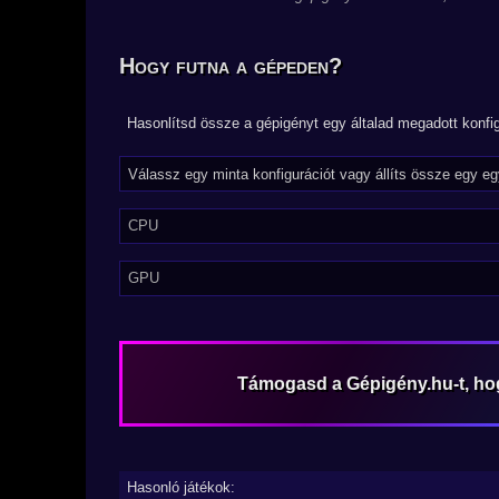
Hogy futna a gépeden?
Hasonlítsd össze a gépigényt egy általad megadott konfig
CPU
GPU
Támogasd a Gépigény.hu-t, h
Hasonló játékok: