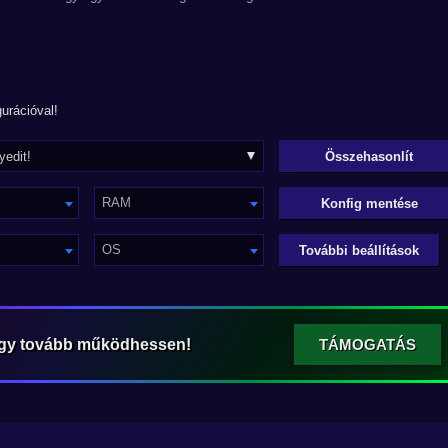
urációval!
RAM
Konfig mentése
OS
További beállítások
ogy tovább működhessen!
TÁMOGATÁS