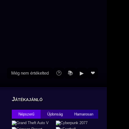
🕑
📚
▶
❤
Még nem értékelted
Játékajánló
Népszerű
Újdonság
Hamarosan