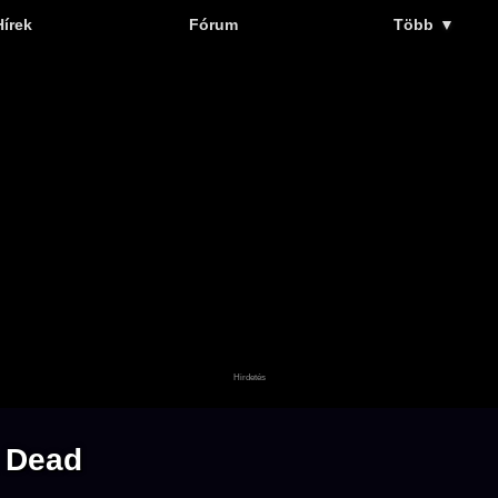
Hírek
Fórum
Több
▼
 Dead