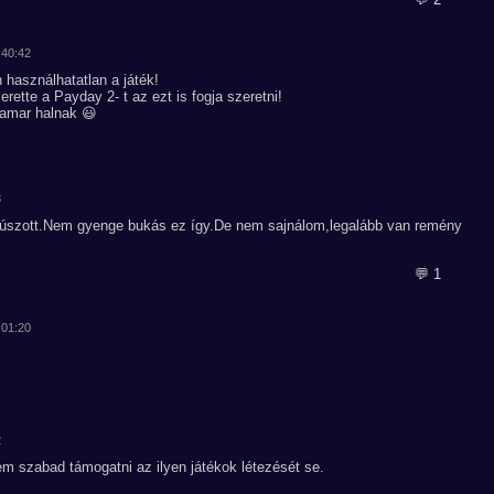
:40:42
használhatatlan a játék!
rette a Payday 2- t az ezt is fogja szeretni!
amar halnak 😃
3
ecsúszott.Nem gyenge bukás ez így.De nem sajnálom,legalább van remény
💬 1
:01:20
2
em szabad támogatni az ilyen játékok létezését se.