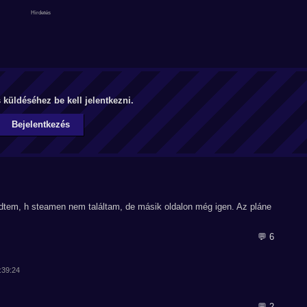
küldéséhez be kell jelentkezni.
Bejelentkezés
em, h steamen nem találtam, de másik oldalon még igen. Az pláne
💬 6
3:39:24
💬 2