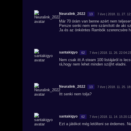
Neuralink_2022
13
7 éve | 2018. 11. 27. 12
Már 70 órám van benne azért nem teljesen 
Persze senki nem erre számított de aki sze
Ja és az önkéntes Rambók szerencsére h
santakigyo
62
7 éve | 2018. 11. 26. 22:04:2
Nem csak itt.A steam 100 listájáról is l
rá,hogy nem lehet minden sz@rt eladni.
Neuralink_2022
13
7 éve | 2018. 11. 25. 18
Itt senki nem tolja?
santakigyo
62
7 éve | 2018. 11. 14. 15:20:1
Ezt a játékot még letölteni se érdemes. N