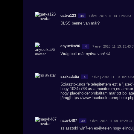
gatya123
44
7 éve | 2018. 11. 14. 11:46:53
DLSS benne van már?
anyucika96
4
7 éve | 2018. 11. 13. 13:43:5
Virág bolt már nyitva van! 😉
szakadatia
4
7 éve | 2018. 11. 10. 16:14:53
Sziasztok,nos feltelepitettem ezt a "jatek
hogy 1024x768 as a monitorom,es amikor p
hogy placeholder,probaltam mar txt bol ata
[/img]https://www.facebook.com/photo.
nagyk487
30
7 éve | 2018. 11. 09. 15:29:24
sziasztok! win7-en esélytelen hogy elindu