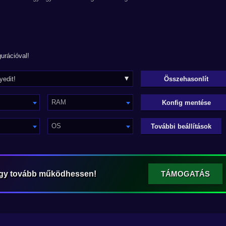
urációval!
RAM
Konfig mentése
OS
További beállítások
ogy tovább működhessen!
TÁMOGATÁS