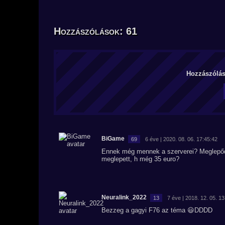
Hozzászólások: 61
Hozzászólás 
BiGame
69
6 éve | 2020. 08. 06. 17:45:42
Ennek még mennek a szerverei? Meglepődt
meglepett, h még 35 euro?
Neuralink_2022
13
7 éve | 2018. 12. 05. 1
Bezzeg a gagyi F76 az téma 😃DDDD