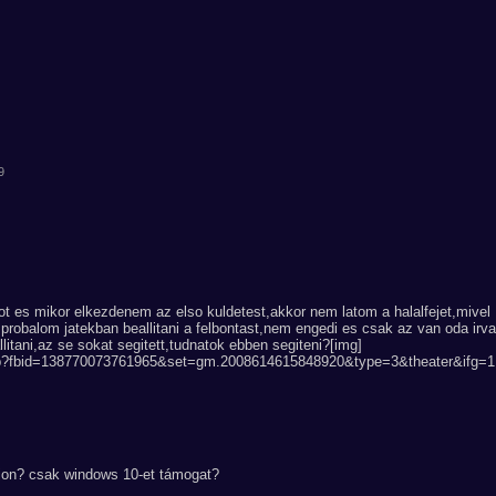
9
"ot es mikor elkezdenem az elso kuldetest,akkor nem latom a halalfejet,mivel
robalom jatekban beallitani a felbontast,nem engedi es csak az van oda irva
llitani,az se sokat segitett,tudnatok ebben segiteni?[img]
php?fbid=138770073761965&set=gm.2008614615848920&type=3&theater&ifg=1
ljon? csak windows 10-et támogat?