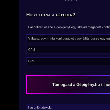
Hogy futna a gépeden?
Hasonlítsd össze a gépigényt egy általad megadott konfig
CPU
GPU
Támogasd a Gépigény.hu-t, h
Hasonló játékok: