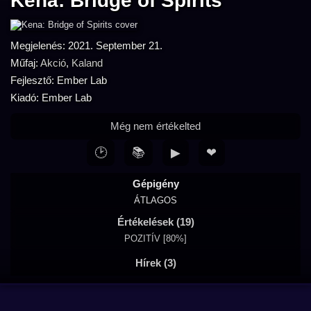
Kena: Bridge of Spirits
Megjelenés: 2021. September 21.
Műfaj:
Akció
,
Kaland
Fejlesztő: Ember Lab
Kiadó: Ember Lab
Még nem értékelted
🕑
📚
▶
❤
Gépigény
ÁTLAGOS
Értékelések (19)
POZITÍV [80%]
Hírek (3)