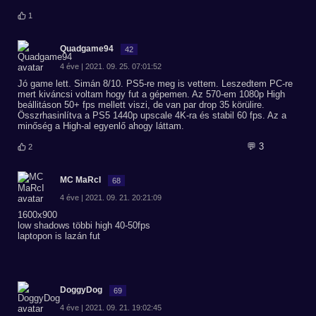
1
Quadgame94
42
4 éve | 2021. 09. 25. 07:01:52
Jó game lett. Simán 8/10. PS5-re meg is vettem. Leszedtem PC-re
mert kiváncsi voltam hogy fut a gépemen. Az 570-em 1080p High
beállitáson 50+ fps mellett viszi, de van par drop 35 körülire.
Összrhasinlítva a PS5 1440p upscale 4K-ra és stabil 60 fps. Az a
minőség a High-al egyenlő ahogy láttam.
💬 3
2
MC MaRcI
68
4 éve | 2021. 09. 21. 20:21:09
1600x900
low shadows többi high 40-50fps
laptopon is lazán fut
DoggyDog
69
4 éve | 2021. 09. 21. 19:02:45