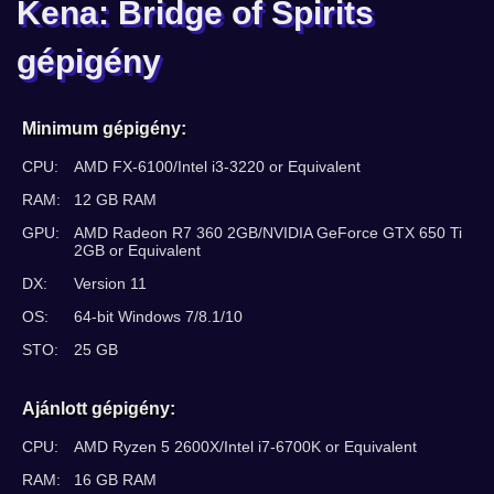
Kena: Bridge of Spirits
gépigény
Minimum gépigény:
CPU:
AMD FX-6100/Intel i3-3220 or Equivalent
RAM:
12 GB RAM
GPU:
AMD Radeon R7 360 2GB/NVIDIA GeForce GTX 650 Ti
2GB or Equivalent
DX:
Version 11
OS:
64-bit Windows 7/8.1/10
STO:
25 GB
Ajánlott gépigény:
CPU:
AMD Ryzen 5 2600X/Intel i7-6700K or Equivalent
RAM:
16 GB RAM