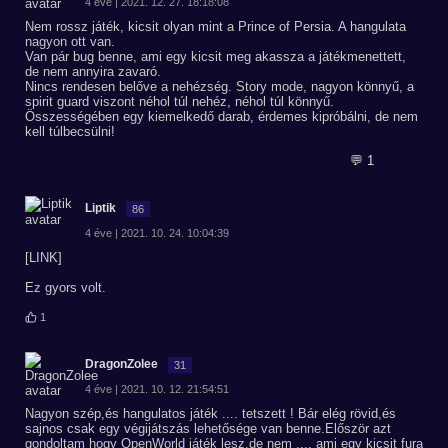
4 éve | 2021. 12. 27. 18:18:08
Nem rossz játék, kicsit olyan mint a Prince of Persia. A hangulata
nagyon ott van.
Van pár bug benne, ami egy kicsit meg akassza a játékmenettett,
de nem annyira zavaró.
Nincs rendesen belőve a nehézség. Story mode, nagyon könnyű, a
spirit guard viszont néhol túl nehéz, néhol túl könnyű.
Összességében egy kiemelkedő darab, érdemes kipróbálni, de nem
kell túlbecsülni!
💬 1
Liptik
86
4 éve | 2021. 10. 24. 10:04:39
[LINK]
Ez gyors volt.
1
DragonZolee
31
4 éve | 2021. 10. 12. 21:54:51
Nagyon szép,és hangulatos játék .... tetszett ! Bár elég rövid,és
sajnos csak egy végijátszás lehetősége van benne.Először azt
gondoltam hogy OpenWorld játék lesz,de nem .... ami egy kicsit fura