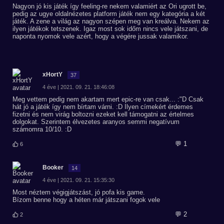
Nagyon jó kis játék így feeling-re nekem valamiért az Ori ugrott be,
pedig az ugye oldalnézetes platform játék nem egy kategória a két
játék. A zene a világ az nagyon szépen meg van kreálva. Nekem az
ilyen játékok tetszenek. Igaz most sok időm nincs vele játszani, de
naponta nyomok vele azért, hogy a végére jussak valamikor.
xHortY
37
4 éve | 2021. 09. 21. 18:46:08
Meg vettem pedig nem akartam mert epic-re van csak... :"D Csak
hát jó a játék így nem bírtam várni. :D Ilyen címekért érdemes
fizetni és nem virág boltozni ezeket kell támogatni az értelmes
dolgokat. Szerintem élvezetes aranyos semmi negatívum
számomra 10/10. :D
💬 1
6
Booker
14
4 éve | 2021. 09. 21. 15:35:30
Most néztem végigjátszást, jó pofa kis game.
Bízom benne hogy a héten már játszani fogok vele
💬 2
2