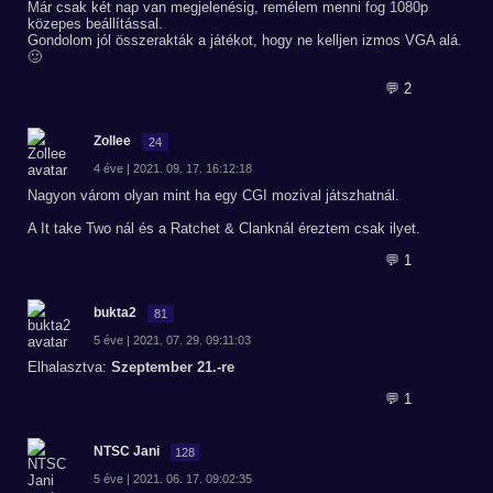
Már csak két nap van megjelenésig, remélem menni fog 1080p
közepes beállítással.
Gondolom jól összerakták a játékot, hogy ne kelljen izmos VGA alá.
🙂
💬 2
Zollee
24
4 éve | 2021. 09. 17. 16:12:18
Nagyon várom olyan mint ha egy CGI mozival játszhatnál.
A It take Two nál és a Ratchet & Clanknál éreztem csak ilyet.
💬 1
bukta2
81
5 éve | 2021. 07. 29. 09:11:03
Elhalasztva:
Szeptember 21.-re
💬 1
NTSC Jani
128
5 éve | 2021. 06. 17. 09:02:35