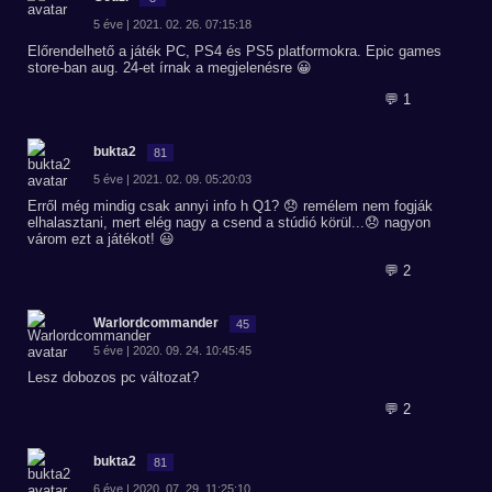
5 éve | 2021. 02. 26. 07:15:18
Előrendelhető a játék PC, PS4 és PS5 platformokra. Epic games
store-ban aug. 24-et írnak a megjelenésre 😀
💬 1
bukta2
81
5 éve | 2021. 02. 09. 05:20:03
Erről még mindig csak annyi info h Q1? 😞 remélem nem fogják
elhalasztani, mert elég nagy a csend a stúdió körül...😞 nagyon
várom ezt a játékot! 😃
💬 2
Warlordcommander
45
5 éve | 2020. 09. 24. 10:45:45
Lesz dobozos pc változat?
💬 2
bukta2
81
6 éve | 2020. 07. 29. 11:25:10