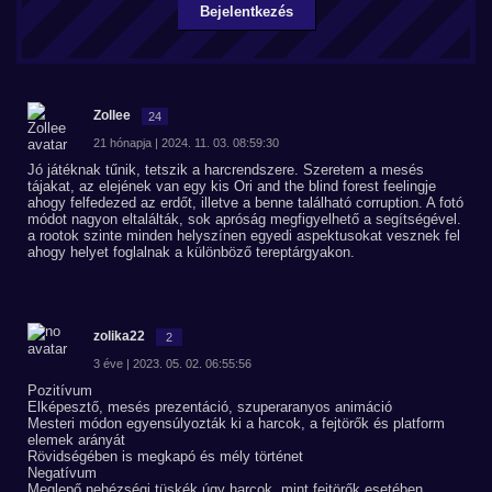
Bejelentkezés
Zollee
24
21 hónapja | 2024. 11. 03. 08:59:30
Jó játéknak tűnik, tetszik a harcrendszere. Szeretem a mesés
tájakat, az elejének van egy kis Ori and the blind forest feelingje
ahogy felfedezed az erdőt, illetve a benne található corruption. A fotó
módot nagyon eltalálták, sok apróság megfigyelhető a segítségével.
a rootok szinte minden helyszínen egyedi aspektusokat vesznek fel
ahogy helyet foglalnak a különböző tereptárgyakon.
zolika22
2
3 éve | 2023. 05. 02. 06:55:56
Pozitívum
Elképesztő, mesés prezentáció, szuperaranyos animáció
Mesteri módon egyensúlyozták ki a harcok, a fejtörők és platform
elemek arányát
Rövidségében is megkapó és mély történet
Negatívum
Meglepő nehézségi tüskék úgy harcok, mint fejtörők esetében