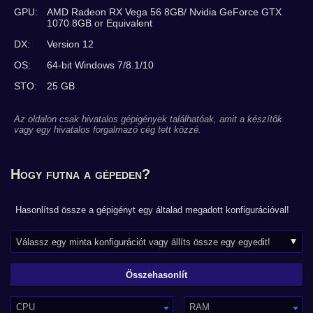
GPU:
AMD Radeon RX Vega 56 8GB/ Nvidia GeForce GTX
1070 8GB or Equivalent
DX:
Version 12
OS:
64-bit Windows 7/8.1/10
STO:
25 GB
Az oldalon csak hivatalos gépigények találhatóak, amit a készítők
vagy egy hivatalos forgalmazó cég tett közzé.
Hogy futna a gépeden?
Hasonlítsd össze a gépigényt egy általad megadott konfigurációval!
CPU
RAM