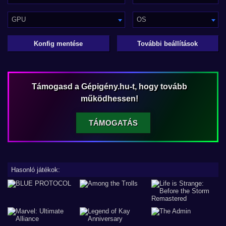
GPU
OS
Konfig mentése
További beállítások
Támogasd a Gépigény.hu-t, hogy tovább
működhessen!
TÁMOGATÁS
Hasonló játékok: