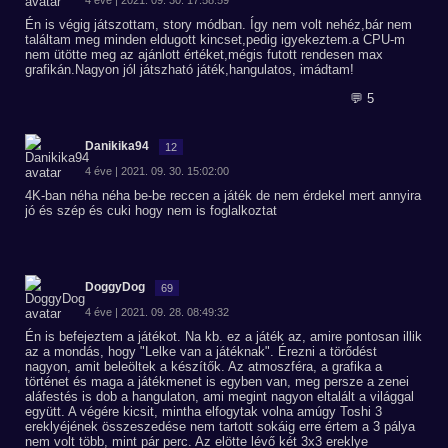
4 éve | 2021. 09. 30. 17:58:59
Én is végig játszottam, story módban. Így nem volt nehéz,bár nem
találtam meg minden eldugott kincset,pedig igyekeztem.a CPU-m
nem ütötte meg az ajánlott értéket,mégis futott rendesen max
grafikán.Nagyon jól játszható játék,hangulatos, imádtam!
💬 5
Danikika94
12
4 éve | 2021. 09. 30. 15:02:00
4K-ban néha néha be-be reccen a játék de nem érdekel mert annyira
jó és szép és cuki hogy nem is foglalkoztat
DoggyDog
69
4 éve | 2021. 09. 28. 08:49:32
Én is befejeztem a játékot. Na kb. ez a játék az, amire pontosan illik
az a mondás, hogy "Lelke van a játéknak". Érezni a törődést
nagyon, amit beleöltek a készítők. Az atmoszféra, a grafika a
történet és maga a játékmenet is egyben van, meg persze a zenei
aláfestés is dob a hangulaton, ami megint nagyon eltalált a világgal
együtt. A végére kicsit, mintha elfogytak volna amúgy Toshi 3
ereklyéjének összeszedése nem tartott sokáig erre értem a 3 pálya
nem volt több, mint pár perc. Az elötte lévő két 3x3 ereklye