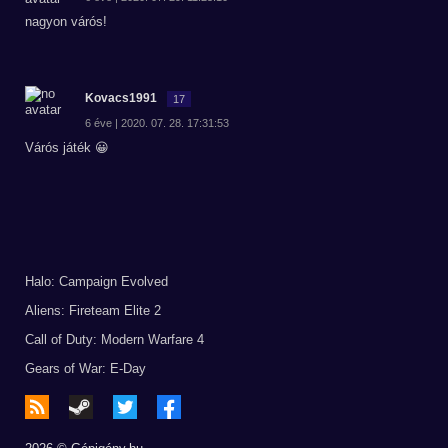
nagyon várós!
Kovacs1991
17
6 éve | 2020. 07. 28. 17:31:53
Várós játék 😀
Halo: Campaign Evolved
Aliens: Fireteam Elite 2
Call of Duty: Modern Warfare 4
Gears of War: E-Day