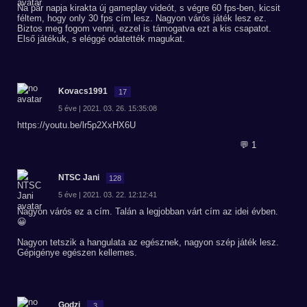
Na pár napja kirakta új gameplay videót, s végre 60 fps-ben, kicsit
féltem, hogy only 30 fps cím lesz. Nagyon várós játék lesz ez.
Biztos meg fogom venni, ezzel is támogatva ezt a kis csapatot.
Első játékuk, s eléggé odatették magukat.
Kovacs1991
17
5 éve | 2021. 03. 26. 15:35:08
https://youtu.be/lr5p2XxHX6U
💬 1
NTSC Jani
128
5 éve | 2021. 03. 22. 12:12:41
Nagyon várós ez a cím. Talán a legjobban várt cím az idei évben.
😀
Nagyon tetszik a hangulata az egésznek, nagyon szép játék lesz.
Gépigénye egészen kellemes.
Godzi
3