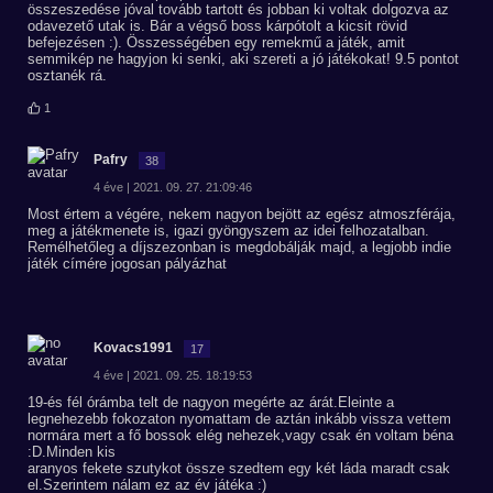
összeszedése jóval tovább tartott és jobban ki voltak dolgozva az
odavezető utak is. Bár a végső boss kárpótolt a kicsit rövid
befejezésen :). Összességében egy remekmű a játék, amit
semmikép ne hagyjon ki senki, aki szereti a jó játékokat! 9.5 pontot
osztanék rá.
1
Pafry
38
4 éve | 2021. 09. 27. 21:09:46
Most értem a végére, nekem nagyon bejött az egész atmoszférája,
meg a játékmenete is, igazi gyöngyszem az idei felhozatalban.
Remélhetőleg a díjszezonban is megdobálják majd, a legjobb indie
játék címére jogosan pályázhat
Kovacs1991
17
4 éve | 2021. 09. 25. 18:19:53
19-és fél órámba telt de nagyon megérte az árát.Eleinte a
legnehezebb fokozaton nyomattam de aztán inkább vissza vettem
normára mert a fő bossok elég nehezek,vagy csak én voltam béna
:D.Minden kis
aranyos fekete szutykot össze szedtem egy két láda maradt csak
el.Szerintem nálam ez az év játéka :)