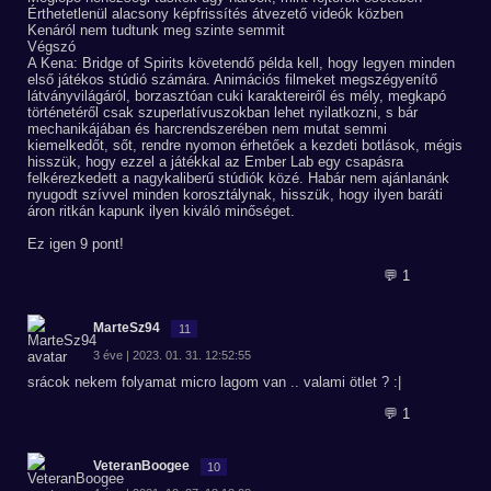
Érthetetlenül alacsony képfrissítés átvezető videók közben
Kenáról nem tudtunk meg szinte semmit
Végszó
A Kena: Bridge of Spirits követendő példa kell, hogy legyen minden
első játékos stúdió számára. Animációs filmeket megszégyenítő
látványvilágáról, borzasztóan cuki karaktereiről és mély, megkapó
történetéről csak szuperlatívuszokban lehet nyilatkozni, s bár
mechanikájában és harcrendszerében nem mutat semmi
kiemelkedőt, sőt, rendre nyomon érhetőek a kezdeti botlások, mégis
hisszük, hogy ezzel a játékkal az Ember Lab egy csapásra
felkérezkedett a nagykaliberű stúdiók közé. Habár nem ajánlanánk
nyugodt szívvel minden korosztálynak, hisszük, hogy ilyen baráti
áron ritkán kapunk ilyen kiváló minőséget.
Ez igen 9 pont!
💬 1
MarteSz94
11
3 éve | 2023. 01. 31. 12:52:55
srácok nekem folyamat micro lagom van .. valami ötlet ? :|
💬 1
VeteranBoogee
10