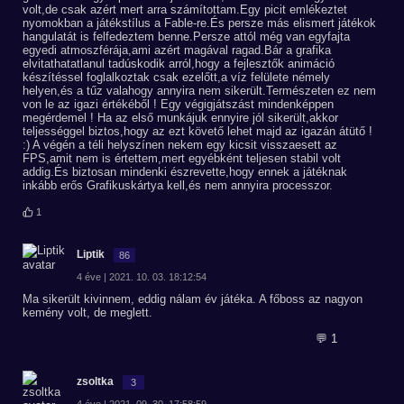
volt,de csak azért mert arra számítottam.Egy picit emlékeztet
nyomokban a játékstílus a Fable-re.És persze más elismert játékok
hangulatát is felfedeztem benne.Persze attól még van egyfajta
egyedi atmoszférája,ami azért magával ragad.Bár a grafika
elvitathatatlanul tadúskodik arról,hogy a fejlesztők animáció
készítéssel foglalkoztak csak ezelőtt,a víz felülete némely
helyen,és a tűz valahogy annyira nem sikerült.Természeten ez nem
von le az igazi értékéből ! Egy végigjátszást mindenképpen
megérdemel ! Ha az első munkájuk ennyire jól sikerült,akkor
teljességgel biztos,hogy az ezt követő lehet majd az igazán átütő !
:) A végén a téli helyszínen nekem egy kicsit visszaesett az
FPS,amit nem is értettem,mert egyébként teljesen stabil volt
addig.És biztosan mindenki észrevette,hogy ennek a játéknak
inkább erős Grafikuskártya kell,és nem annyira processzor.
1
Liptik
86
4 éve | 2021. 10. 03. 18:12:54
Ma sikerült kivinnem, eddig nálam év játéka. A főboss az nagyon
kemény volt, de meglett.
💬 1
zsoltka
3