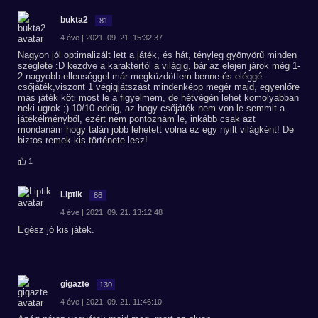
bukta2
81
4 éve | 2021. 09. 21. 15:32:37
Nagyon jól optimalizált lett a játék, és hát, tényleg gyönyörű minden
szeglete :D kezdve a karaktertől a világig, bár az elején járok még 1-
2 nagyobb ellenséggel már megküzdöttem benne és eléggé
csőjáték,viszont 1 végigjátszást mindenképp megér majd, egyenlőre
más játék köti most le a figyelmem, de hétvégén lehet komolyabban
neki ugrok ;) 10/10 eddig, az hogy csőjáték nem von le semmit a
játékélményből, ezért nem pontoznám le, inkább csak azt
mondanám hogy talán jobb lehetett volna ez egy nyilt világként! De
biztos remek kis története lesz!
1
Liptik
86
4 éve | 2021. 09. 21. 13:12:48
Egész jó kis játék.
gigazte
130
4 éve | 2021. 09. 21. 11:46:10