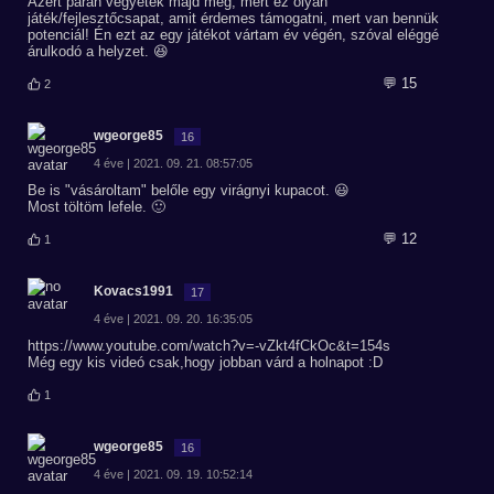
Azért páran vegyétek majd meg, mert ez olyan
játék/fejlesztőcsapat, amit érdemes támogatni, mert van bennük
potenciál! Én ezt az egy játékot vártam év végén, szóval eléggé
árulkodó a helyzet. 😆
💬 15
2
wgeorge85
16
4 éve | 2021. 09. 21. 08:57:05
Be is "vásároltam" belőle egy virágnyi kupacot. 😃
Most töltöm lefele. 🙂
💬 12
1
Kovacs1991
17
4 éve | 2021. 09. 20. 16:35:05
https://www.youtube.com/watch?v=-vZkt4fCkOc&t=154s
Még egy kis videó csak,hogy jobban várd a holnapot :D
1
wgeorge85
16
4 éve | 2021. 09. 19. 10:52:14