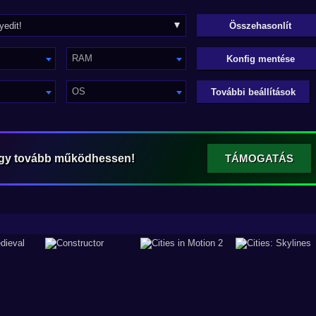
RAM
Konfig mentése
OS
További beállítások
ogy tovább működhessen!
TÁMOGATÁS