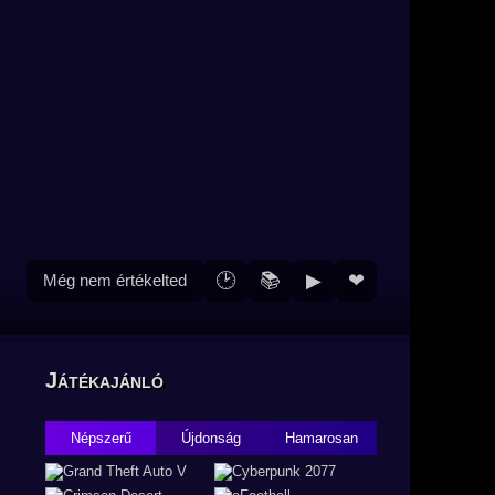
🕑
📚
▶
❤
Még nem értékelted
Játékajánló
Népszerű
Újdonság
Hamarosan