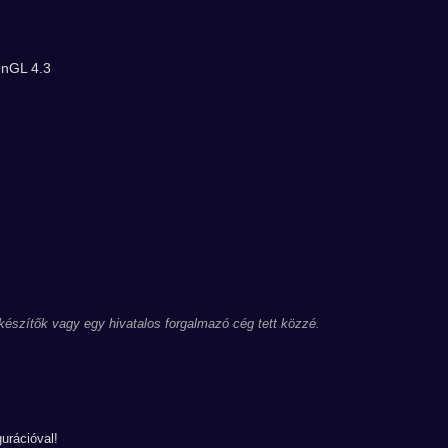
enGL 4.3
 készítők vagy egy hivatalos forgalmazó cég tett közzé.
urációval!