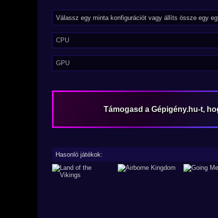
CPU
GPU
Támogasd a Gépigény.hu-t, h
Hasonló játékok: