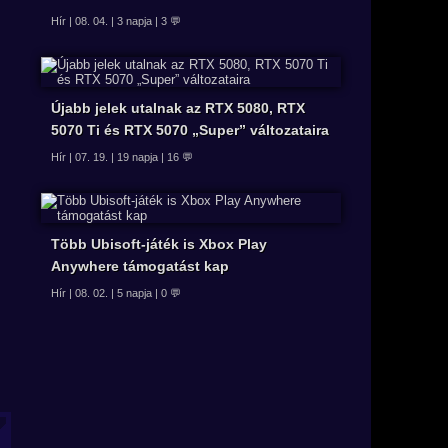
Hír | 08. 04. | 3 napja | 3 💬
Újabb jelek utalnak az RTX 5080, RTX
5070 Ti és RTX 5070 „Super” változataira
Hír | 07. 19. | 19 napja | 16 💬
Több Ubisoft-játék is Xbox Play
Anywhere támogatást kap
Hír | 08. 02. | 5 napja | 0 💬