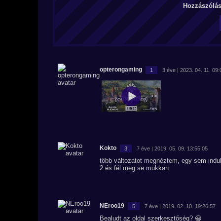
Hozzászólás 
opterongaming
1
3 éve | 2023. 04. 11. 09
Kokto
3
7 éve | 2019. 05. 09. 13:55:05
több változatot megnéztem, egy sem indu
2 és fél meg se mukkan
NEroo19
5
7 éve | 2019. 02. 10. 19:26:57
Bealudt az oldal szerkesztőség? 😀