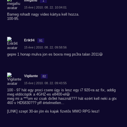
megafiu
1
15 éve | 2010. 08. 22. 10:04:01
Bameg rohadt nagy video kártya kell hozza.
100-95.
Erik94
91
15 éve | 2010. 08. 22. 09:58:56
gepre 1 honap mulva jon es boxra meg ps3ra talan 2011😃
Vigilante
82
15 éve | 2010. 08. 22. 09:43:55
100 - 97 hát egy proci csere úgy is lesz egy i7 920-ra az fix, addig
meg eldöcögök a 4GHZ-es e8400-el😃
meg mi a ***om ez csak dx9et használ??? hát ezért kell neki a gtx
460 v HD5830??? pff értelmetlen...
[LINK] szept 30-án jön és kajak fizetős MMO RPG lesz!