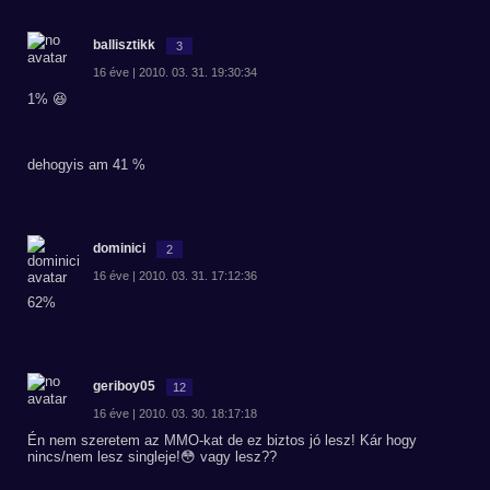
ballisztikk
3
16 éve | 2010. 03. 31. 19:30:34
1% 😆
dehogyis am 41 %
dominici
2
16 éve | 2010. 03. 31. 17:12:36
62%
geriboy05
12
16 éve | 2010. 03. 30. 18:17:18
Én nem szeretem az MMO-kat de ez biztos jó lesz! Kár hogy
nincs/nem lesz singleje!😳 vagy lesz??