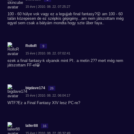
15 éve | 2010. 08. 22. 07:25:27
100 - 60 hülye vok vagy ez a legujjab final fantasy?😲 am 100 - 60
talán közepesen de ez szépkis gépigény...am nem játszottam még
egyel sem csak a bátyám mondta hogy szte űber faya..
RolloR
9
15 éve | 2010. 08. 22. 07:02:41
ezek a final fantasy-k olyanok mint Pl:. a metin 2?? mert még nem
játszottam FF-el😀
bigdave174
26
15 éve | 2010. 08. 22. 06:04:17
WTF?Ez a Final Fantasy XIV lesz PC-re?
laller88
16
15 éve | 2010. 08. 22. 05:32:49