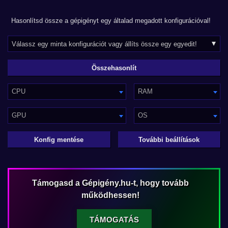
Hasonlítsd össze a gépigényt egy általad megadott konfigurációval!
CPU
RAM
GPU
OS
Konfig mentése
További beállítások
Támogasd a Gépigény.hu-t, hogy tovább
működhessen!
TÁMOGATÁS