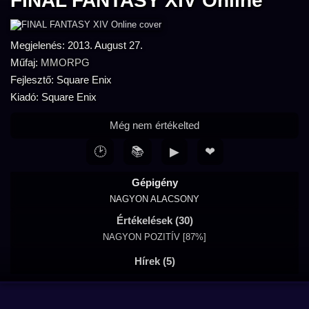
FINAL FANTASY XIV Online
Megjelenés: 2013. August 27.
Műfaj:
MMORPG
Fejlesztő: Square Enix
Kiadó: Square Enix
Még nem értékelted
🕑
📚
▶
❤
Gépigény
NAGYON ALACSONY
Értékelések (30)
NAGYON POZITÍV [87%]
Hírek (5)