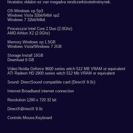
hivatalos oldalon ez van megadva rendszerkövetelménynek.
OS:Windows xp Sp3
Windows Vista 32bit/64bit sp2
Windows 7 32bit/64bit
Processzor:Intel Core 2 Duo (2.0Ghz)
AMD Athlon X2 (2.0Ghz)
Memory:Windows xp:1.5GB
Windows Vista/Windows 7 2GB
Storage:Install 15GB
Download 6 GB
Video:Nvidia Geforce 9600 series witch 512 MB VRAM or equivalent
ATI Radeon HD 2900 series witch 512 Mb VRAM or equivalent
Sound: DirectSound compatible card (DirectX 9.0c)
Internet:Broadband internet connection
Resolution:1280 x 720 32 bit
DirectX😃irectX 9.0c
Controls:Mouse,Keyboard