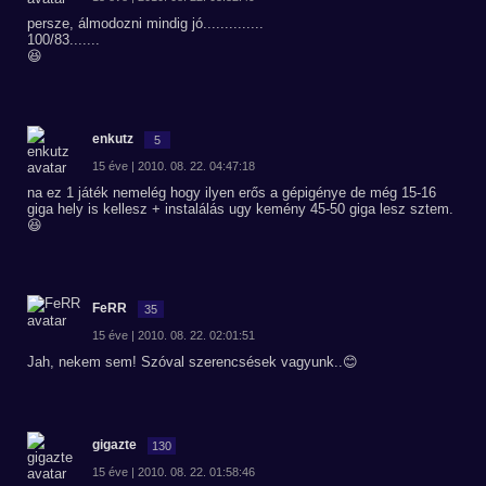
persze, álmodozni mindig jó..............
100/83.......
😆
enkutz
5
15 éve | 2010. 08. 22. 04:47:18
na ez 1 játék nemelég hogy ilyen erős a gépigénye de még 15-16
giga hely is kellesz + instalálás ugy kemény 45-50 giga lesz sztem.
😆
FeRR
35
15 éve | 2010. 08. 22. 02:01:51
Jah, nekem sem! Szóval szerencsések vagyunk..😊
gigazte
130
15 éve | 2010. 08. 22. 01:58:46