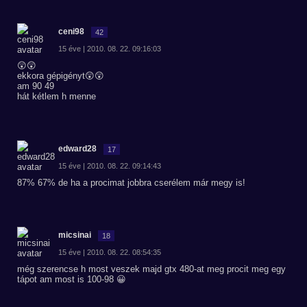
ceni98
42
15 éve | 2010. 08. 22. 09:16:03
😲😲
ekkora gépigényt😲😲
am 90 49
hát kétlem h menne
edward28
17
15 éve | 2010. 08. 22. 09:14:43
87% 67% de ha a procimat jobbra cserélem már megy is!
micsinai
18
15 éve | 2010. 08. 22. 08:54:35
még szerencse h most veszek majd gtx 480-at meg procit meg egy
tápot am most is 100-98 😀