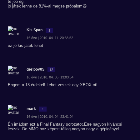
te jóó ég.
jó játék lenne de 81%-al megse próbálom😆
Kis Span
1
16 éve | 2010. 04. 11. 20:38:52
ez jó kis játék lehet
geriboy05
12
16 éve | 2010. 04. 05. 13:03:54
Engem a 13 érdekel! Lehet veszek egy XBOX-ot!
mark
1
16 éve | 2010. 04. 04. 23:41:04
Én imádom ezt a Final Fantasy sorozatot.Erre nagyon kiváncsi
leszek. De MMO hoz képest télleg nagyon nagy a gépigénye!