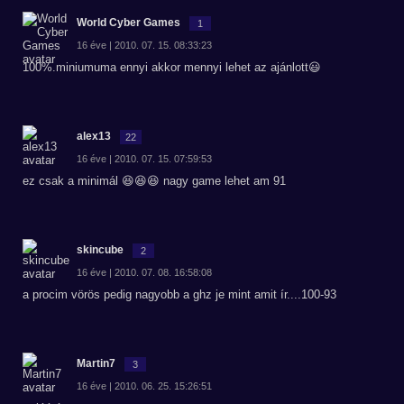
World Cyber Games
1
16 éve | 2010. 07. 15. 08:33:23
100%.miniumuma ennyi akkor mennyi lehet az ajánlott😃
alex13
22
16 éve | 2010. 07. 15. 07:59:53
ez csak a minimál 😆😆😆 nagy game lehet am 91
skincube
2
16 éve | 2010. 07. 08. 16:58:08
a procim vörös pedig nagyobb a ghz je mint amit ír....100-93
Martin7
3
16 éve | 2010. 06. 25. 15:26:51