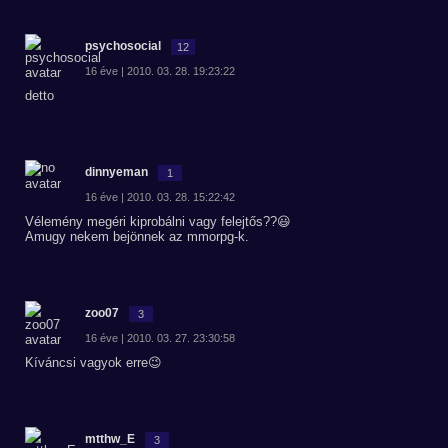
psychosocial
12
16 éve | 2010. 03. 28. 19:23:22
detto
dinnyeman
1
16 éve | 2010. 03. 28. 15:22:42
Vélemény megéri kiprobálni vagy felejtős??😃
Amugy nekem bejönnek az mmorpg-k.
zoo07
3
16 éve | 2010. 03. 27. 23:30:58
Kíváncsi vagyok erre😉
mtthw_E
3