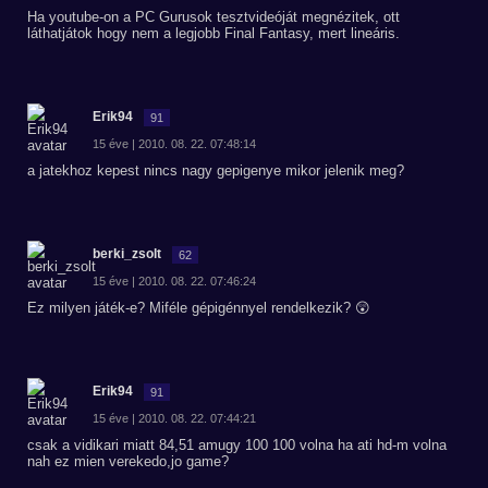
Ha youtube-on a PC Gurusok tesztvideóját megnézitek, ott
láthatjátok hogy nem a legjobb Final Fantasy, mert lineáris.
Erik94
91
15 éve | 2010. 08. 22. 07:48:14
a jatekhoz kepest nincs nagy gepigenye mikor jelenik meg?
berki_zsolt
62
15 éve | 2010. 08. 22. 07:46:24
Ez milyen játék-e? Miféle gépigénnyel rendelkezik? 😲
Erik94
91
15 éve | 2010. 08. 22. 07:44:21
csak a vidikari miatt 84,51 amugy 100 100 volna ha ati hd-m volna
nah ez mien verekedo,jo game?