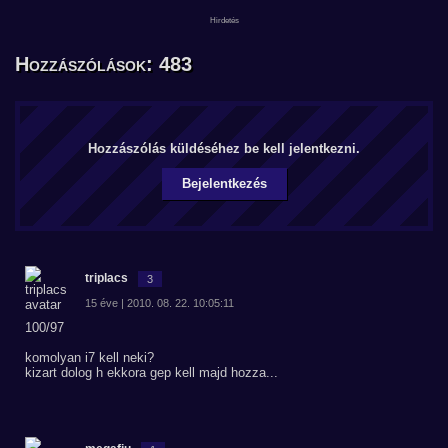
Hozzászólások: 483
Hozzászólás küldéséhez be kell jelentkezni.
Bejelentkezés
triplacs
3
15 éve | 2010. 08. 22. 10:05:11
100/97
komolyan i7 kell neki?
kizart dolog h ekkora gep kell majd hozza...