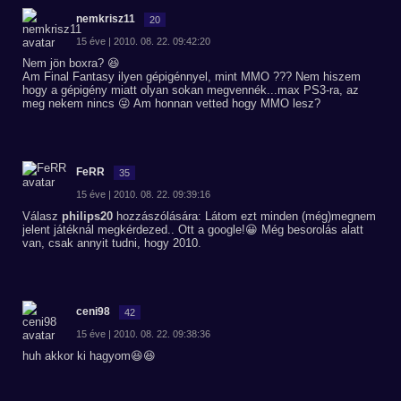
nemkrisz11
20
15 éve | 2010. 08. 22. 09:42:20
Nem jön boxra? 😆
Am Final Fantasy ilyen gépigénnyel, mint MMO ??? Nem hiszem
hogy a gépigény miatt olyan sokan megvennék...max PS3-ra, az
meg nekem nincs 😜 Am honnan vetted hogy MMO lesz?
FeRR
35
15 éve | 2010. 08. 22. 09:39:16
Válasz
philips20
hozzászólására: Látom ezt minden (még)megnem
jelent játéknál megkérdezed.. Ott a google!😀 Még besorolás alatt
van, csak annyit tudni, hogy 2010.
ceni98
42
15 éve | 2010. 08. 22. 09:38:36
huh akkor ki hagyom😆😆