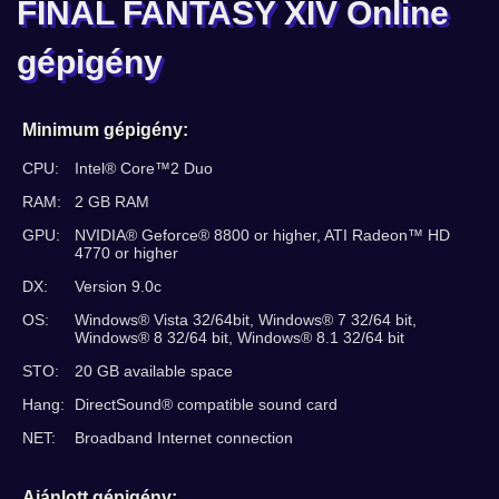
FINAL FANTASY XIV Online
gépigény
Minimum gépigény:
CPU:
Intel® Core™2 Duo
RAM:
2 GB RAM
GPU:
NVIDIA® Geforce® 8800 or higher, ATI Radeon™ HD
4770 or higher
DX:
Version 9.0c
OS:
Windows® Vista 32/64bit, Windows® 7 32/64 bit,
Windows® 8 32/64 bit, Windows® 8.1 32/64 bit
STO:
20 GB available space
Hang:
DirectSound® compatible sound card
NET:
Broadband Internet connection
Ajánlott gépigény: