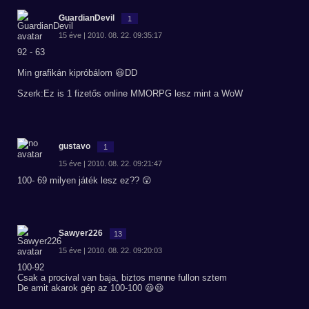
GuardianDevil
1
15 éve | 2010. 08. 22. 09:35:17
92 - 63
Min grafikán kipróbálom 😃DD
Szerk:Ez is 1 fizetős online MMORPG lesz mint a WoW
gustavo
1
15 éve | 2010. 08. 22. 09:21:47
100- 69 milyen játék lesz ez?? 😲
Sawyer226
13
15 éve | 2010. 08. 22. 09:20:03
100-92
Csak a procival van baja, biztos menne fullon sztem
De amit akarok gép az 100-100 😃😃