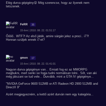
Elég durva gépigény😲 Még szerencse, hogy az ilyenek nem
tetszenek.
FeRR
35
15 éve | 2010. 08. 22. 01:51:17
Őőőő.. WTF?! Az első játék, amire sárgán jelez a proci.. i7?!
Honnan szüljek ennek i7-et?
gmen
17
15 éve | 2010. 08. 22. 01:41:01
Nagyon durva gépigénye van... Emiatt fog ez az MMORPG
megbukni, mert senki se fogja tudni normálisan tolni.. Sőt, van aki
még játszani se tud vele... Durvább, mint a GTA IV gépigénye...
"NVIDIA GeForce 9600 512MB or ATI Radeon HD 2900 512MB and
DirectX 9"
Azért megjegyezném, a kettő azért durván nem egy kategória...