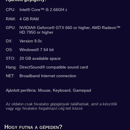
CPU:
Intel® Core™ i5 2.66GHｚ
RAM:
4 GB RAM
GPU:
NVIDIA® Geforce® GTX 660 or higher, AMD Radeon™
HD 7950 or higher
DX:
Version 9.0c
OS:
Windows® 7 64 bit
STO:
20 GB available space
Hang:
DirectSound® compatible sound card
NET:
Broadband Internet connection
Ajánlott periféria: Mouse, Keyboard, Gamepad
Az oldalon csak hivatalos gépigények találhatóak, amit a készítők
vagy egy hivatalos forgalmazó cég tett közzé.
Hogy futna a gépeden?