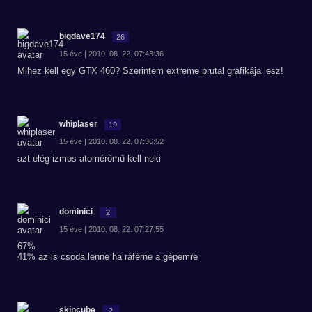
bigdave174
26
15 éve | 2010. 08. 22. 07:43:36
Mihez kell egy GTX 460? Szerintem extreme brutal grafikája lesz!
whiplaser
19
15 éve | 2010. 08. 22. 07:36:52
azt elég izmos atomérőmű kell neki
dominici
2
15 éve | 2010. 08. 22. 07:27:55
67%
41% az is csoda lenne ha ráférne a gépemre
skincube
2