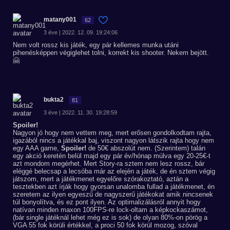
matany001
62
3 éve | 2022. 12. 09. 19:24:06
Nem volt rossz kis játék, egy pár kellemes munka utáni
pihenésképpen végiglehet tolni, korrekt kis shooter. Nekem bejött.
🤗
bukta2
81
3 éve | 2022. 11. 30. 19:28:59
Spoiler!
Nagyon jó hogy nem vettem meg, mert erősen gondolkodtam rajta,
igazából nincs a játékkal baj, viszont nagyon látszik rajta hogy nem
egy AAA game,
Spoiler!
de 50€ abszolút nem. (Szerintem) talán
egy akció keretén belül majd egy pár év/hónap múlva egy 20-25€-t
azt mondom megérhet. Mert Story-ra sztem nem lesz rossz, bár
eléggé belecsap a lecsóba már az elején a játék, de én sztem végig
játszom, mert a játékmenet egyelőre szórakoztató, aztán a
tesztekben azt írják hogy gyorsan unalomba fullad a játékmenet, én
szeretem az ilyen egyeszű de nagyszerű játékokat amik nincsenek
túl bonyolítva, és ez pont ilyen. Az optimalizálásról annyit hogy
natívan minden maxon 100FPS-re lock-oltam a képkockaszámot,
(bár single játéknál lehet még ez is sok) de olyan 80%-on pörög a
VGA 55 fok körüli értékkel, a proci 50 fok körül mozog, szóval