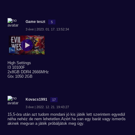
Game teszt
5
3 éve | 2023. 01. 17. 13:52:34
High Settings
I3 10100F
2x8GB DDR4 2666MHz
Gtx 1050 2GB
Kovacs1991
17
3 éve | 2022. 12. 21. 19:43:27
15,5-óra után azt tudom mondani jó kis játék lett szerintem egyedül
néha nehéz de nem lehetetlen.Azért ha van egy barát vagy ismerős
akinek megvan a játék próbáljátok meg úgy.