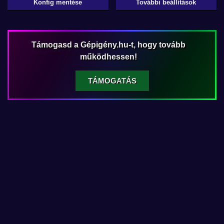
Konfig mentése
További beállítások
Támogasd a Gépigény.hu-t, hogy tovább
működhessen!
TÁMOGATÁS