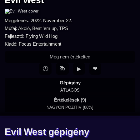
Evil West
Megjelenés: 2022. November 22.
Műfaj:
Akció
,
Beat 'em up
,
TPS
Fejlesztő: Flying Wild Hog
Kiadó: Focus Entertainment
Még nem értékelted
🕑
📚
▶
❤
Gépigény
ÁTLAGOS
Értékelések (9)
NAGYON POZITÍV [86%]
Evil West gépigény