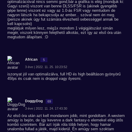
optimalizációval nincs semmi gond,bár a grafika is elég (mondjuk ki:
Gagyi szerű) viszont van benne DLSS/FSR is (akinek gyengébb
gépe lenne) viszont ez vagy az 1.0-ás FSR vagy nemtudom de
nagyon látszik ha bekapcsolja az ember... szóval nem éri meg.
(persze akinek úgy fut számára élvezhető sebességgel annak be
kell kapcsolni)
meglátjuk milyen lesz, még1x mondom 1 végigjátszást simán
megér, viszont könnyen felejthető alkotás, ezt így az első óra után
megtudom állapítani. :D
African
5
3 éve | 2022. 11. 25. 10:23:52
iszonyat jól van optimalizálva, full HD és high beálltáson gyönyörű
45fps és csak nem is droppol vagy ilyesmi.
DoggyDog
69
3 éve | 2022. 11. 24. 17:43:30
Az első óra után azt kell mondanom jobb, mint gondoltam. A western
amúgy is bejön, de így keverve a dark fantasy-s elemekel elég ütős
kombó szerintem. Bár azt írják róla több helyen, hogy hamar
unalomba fullad a játék, majd kiderül. Én amúgy sem szoktam