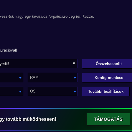
 készítők vagy egy hivatalos forgalmazó cég tett közzé.
urációval!
RAM
Konfig mentése
OS
További beállítások
ogy tovább működhessen!
TÁMOGATÁS