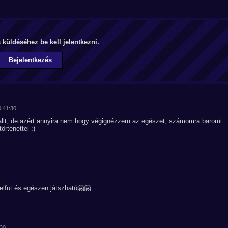
küldéséhez be kell jelentkezni.
Bejelentkezés
0:41:30
allt, de azért annyira nem hogy végignézzem az egészet, számomra baromi
örténettel :)
elfut és egészen játszható🤗🤗
:30