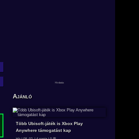
Ajánló
Több Ubisoft-játék is Xbox Play
Anywhere támogatást kap
Hír | 08. 02. | 4 napja | 0 💬