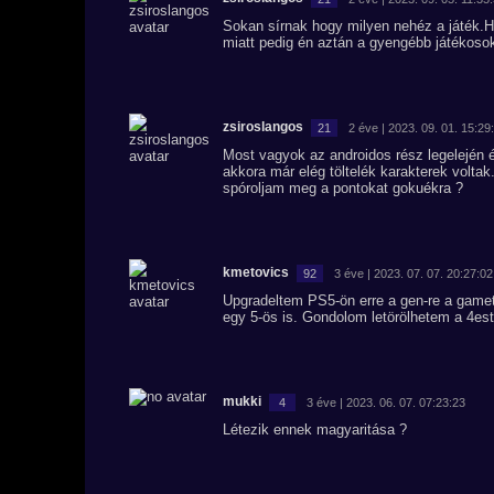
Sokan sírnak hogy milyen nehéz a játék.H
miatt pedig én aztán a gyengébb játékosok
zsiroslangos
21
2 éve | 2023. 09. 01. 15:29
Most vagyok az androidos rész legelején
akkora már elég töltelék karakterek voltak
spóroljam meg a pontokat gokuékra ?
kmetovics
92
3 éve | 2023. 07. 07. 20:27:02
Upgradeltem PS5-ön erre a gen-re a gamet
egy 5-ös is. Gondolom letörölhetem a 4est.
mukki
4
3 éve | 2023. 06. 07. 07:23:23
Létezik ennek magyaritása ?