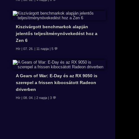
Kiszivárgott benchmarkok alapján
jelentős teljesítménynövekedést hoz a
Zen 6
Hír | 07. 26. | 11 napja | 5 💬
A Gears of War: E-Day és az RX 9050 is
szerepel a frissen kibocsátott Radeon
driverben
Hír | 08. 04. | 2 napja | 3 💬