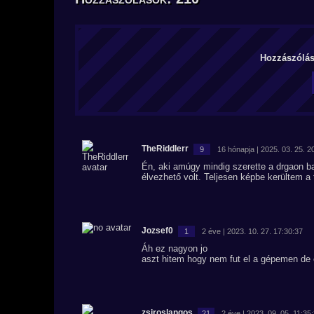
Hozzászólás 
TheRiddlerr
9
16 hónapja | 2025. 03. 25. 2
Én, aki amúgy mindig szerette a drgaon b
élvezhető volt. Teljesen képbe kerültem a t
Jozsef0
1
2 éve | 2023. 10. 27. 17:30:37
Áh ez nagyon jo
aszt hitem hogy nem fut el a gépemen de 
zsiroslangos
21
2 éve | 2023. 09. 05. 11:35