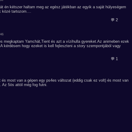
át én kétszer haltam meg az egész játékban az egyik a saját hülyeségem
 közé tartozom....
💬 2
:46
 és megkaptam Yamchát,Tient és azt a vízihulla gyereket.Az animeben ezek
.A kérdésem hogy ezeket is kell fejleszteni a story szempontjából vagy
💬 1
 és most van a gépen egy ps4es változat (eddig csak ez volt) és most van
 Az 5ös attól még fog futni.