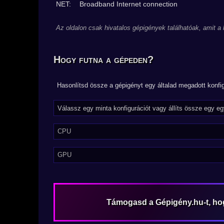
NET:
Broadband Internet connection
Az oldalon csak hivatalos gépigények találhatóak, amit a
Hogy futna a gépeden?
Hasonlítsd össze a gépigényt egy általad megadott konfig
CPU
GPU
Támogasd a Gépigény.hu-t, h