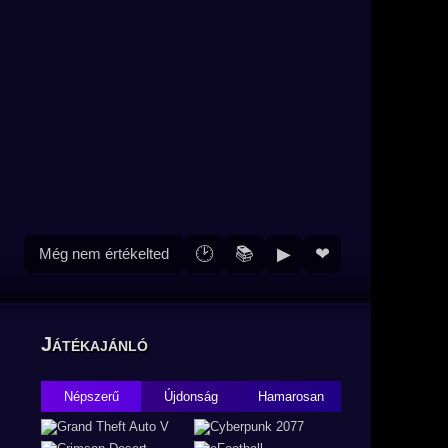
🕑
📚
▶
❤
Még nem értékelted
Játékajánló
Népszerű
Újdonság
Hamarosan