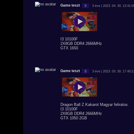
Game teszt
5
3 éve | 2023. 04. 30. 13:41:0
I3 10100F
2X8GB DDR4 2666MHz
GTX 1650
Game teszt
5
3 éve | 2023. 03. 30. 17:40:2
Dragon Ball Z Kakarot Magyar feliratos.
I3 10100F
2X8GB DDR4 2666MHz
GTX 1050 2GB