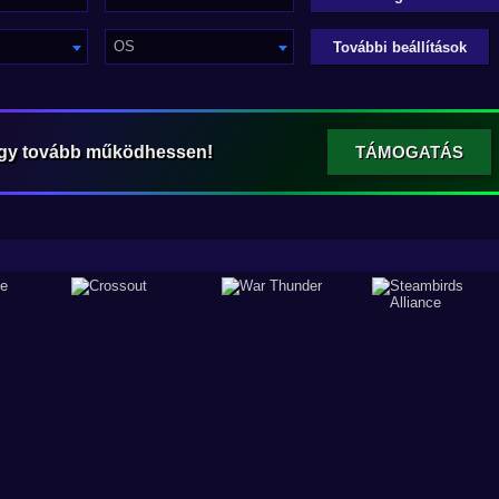
OS
További beállítások
ogy tovább működhessen!
TÁMOGATÁS