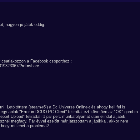
, nagyon jó játék eddig.
r csatlakozzon a Facebook csoporthoz :
019323367/?ref=share
i. Letöltöttem (steam-ről) a Dc Universe Online-t és ahogy kell fel is
k egy ablak "Error in DCUO PC Client" felirattal ezt követően az "OK" gombra
eport Upload" felirattal itt pár perc munkafolyamat után elindul a játék,
sznél megfagy. Pár évvel ezelőtt már játszottam a játékkal, akkor nem
i, hogy mi lehet a probléma?