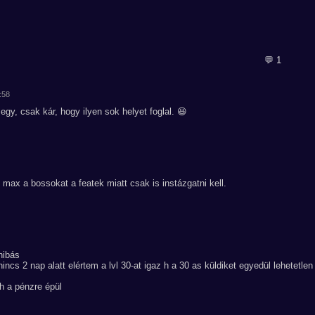
💬 1
:58
y, csak kár, hogy ilyen sok helyet foglal. 😆
i max a bossokat a featek miatt csak is instázgatni kell.
hibás
ncs 2 nap alatt elértem a lvl 30-at igaz h a 30 as küldiket egyedül lehetetlen
 h a pénzre épül