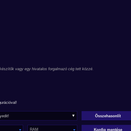
 készítők vagy egy hivatalos forgalmazó cég tett közzé.
urációval!
RAM
Konfig mentése