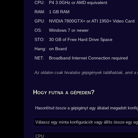
CPU:
P4 3.0GHz or AMD equivalent
RAM:
1 GB RAM
GPU:
NVIDIA 7800GTX+ or ATI 1950+ Video Card
OS:
Windows 7 or newer
STO:
30 GB of Free Hard Drive Space
Hang:
on Board
NET:
Broadband Internet Connection required
Az oldalon csak hivatalos gépigények találhatóak, amit a
Hogy futna a gépeden?
Hasonlítsd össze a gépigényt egy általad megadott konfig
CPU