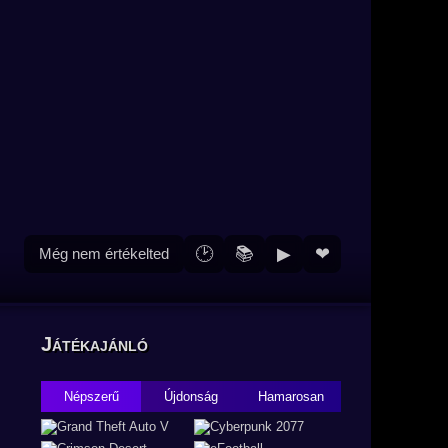
🕑
📚
▶
❤
Még nem értékelted
Játékajánló
Népszerű
Újdonság
Hamarosan