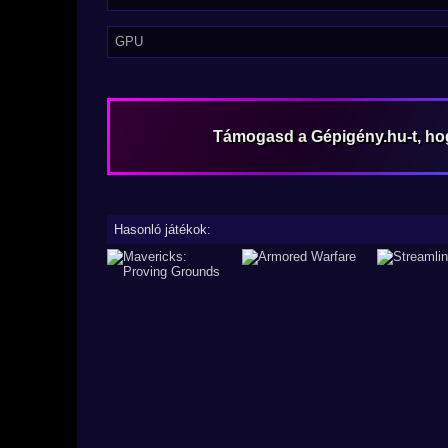
GPU
Támogasd a Gépigény.hu-t, h
Hasonló játékok: