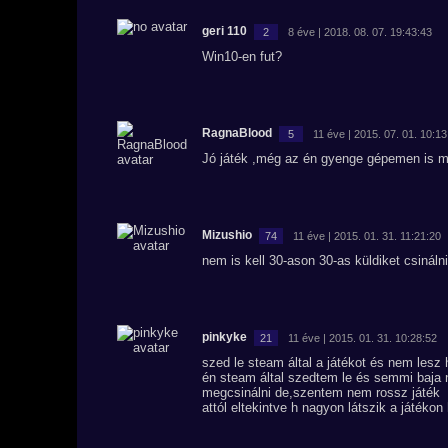
geri 110
2
8 éve | 2018. 08. 07. 19:43:43
Win10-en fut?
RagnaBlood
5
11 éve | 2015. 07. 01. 10:13
Jó játék ,még az én gyenge gépemen is meg
Mizushio
74
11 éve | 2015. 01. 31. 11:21:20
nem is kell 30-ason 30-as küldiket csináln
pinkyke
21
11 éve | 2015. 01. 31. 10:28:52
szed le steam által a játékot és nem lesz 
én steam által szedtem le és semmi baja ni
megcsinálni de,szentem nem rossz játék
attól eltekintve h nagyon látszik a játékon