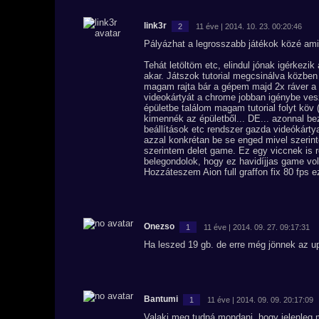
link3r
2
11 éve | 2014. 10. 23. 00:20:46
Pályázhat a legrosszabb játékok közé amit
Tehát letöltöm etc, elindul jónak igérkezik
akar. Játszok tutorial megcsinálva közben
magam rajta bár a gépem majd 2x ráver a 
videokártyát a chrome jobban igénybe ves
épületbe találom magam tutorial folyt kö
kimennék az épületből... DE... azonnal be
beállítások etc rendszer gazda videókárt
azzal konkrétan be se enged mivel szerint
szerintem delet game. Ez egy viccnek is r
belegondolok, hogy ez havidíjjas game volt
Hozzáteszem Aion full graffon fix 80 fps e
Onezso
1
11 éve | 2014. 09. 27. 09:17:31
Ha leszed 19 gb. de erre még jönnek az up
Bantumi
1
11 éve | 2014. 09. 09. 20:17:09
Valaki meg tudná mondani, hogy jelenleg m