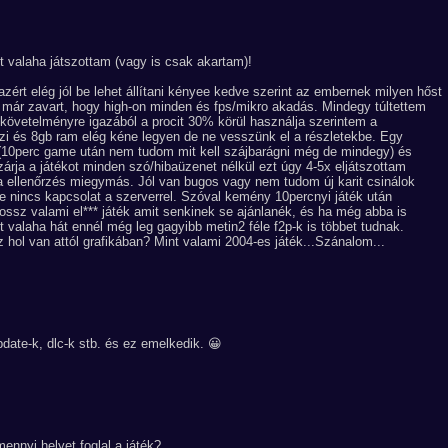
 valaha játszottam (vagy is csak akartam)!
 azért elég jól be lehet állítani kényee kedve szerint az embernek milyen hőst
 már zavart, hogy high-on minden és fps/mikro akadás. Mindegy túltettem
követelményre igazából a procit 30% körül használja szerintem a
zi és 8gb ram elég kéne legyen de ne vesszünk el a részletekbe. Egy
v (10perc game után nem tudom mit kell szájbarágni még de mindegy) és
zárja a játékot minden szó/hibaüzenet nélkül ezt úgy 4-5x eljátszottam
ya ellenőrzés miegymás. Jól van bugos vagy nem tudom új karit csinálok
e nincs kapcsolat a szerverrel. Szóval kemény 10percnyi játék után
ossz valami el*** játék amit senkinek se ajánlanék, és ha még abba is
 valaha hát ennél még leg gagyibb metin2 féle f2p-k is többet tudnak.
z hol van attól grafikában? Mint valami 2004-es játék...Szánalom...
date-k, dlc-k stb. és ez emelkedik. 😀
ennyi helyet foglal a játék?