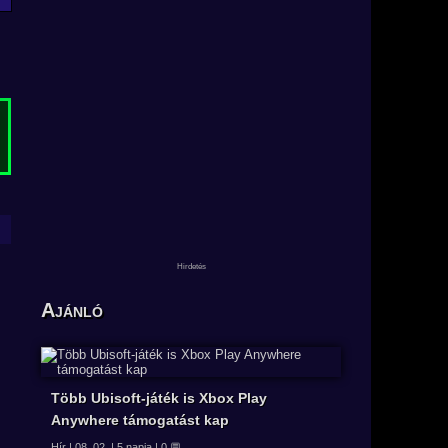
Ajánló
Több Ubisoft-játék is Xbox Play
Anywhere támogatást kap
Hír | 08. 02. | 5 napja | 0 💬