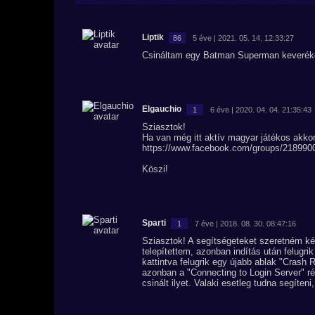
Liptik
86
5 éve | 2021. 05. 14. 12:33:27
Csináltam egy Batman Superman keveréket
Elgauchio
1
6 éve | 2020. 04. 04. 21:35:43
Sziasztok!
Ha van még itt aktív magyar játékos akko
https://www.facebook.com/groups/218990
Köszi!
Sparti
1
7 éve | 2018. 08. 30. 08:47:16
Sziasztok! A segítségeteket szeretném kérn
telepítettem, azonban indítás után felugri
kattintva felugrik egy újabb ablak "Crash R
azonban a "Connecting to Login Server" ré
csinált ilyet. Valaki esetleg tudna segíten