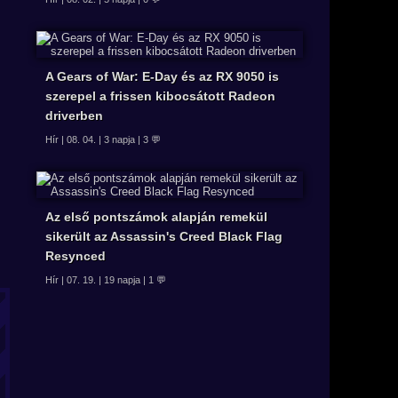
A Gears of War: E-Day és az RX 9050 is
szerepel a frissen kibocsátott Radeon
driverben
Hír | 08. 04. | 3 napja | 3 💬
Az első pontszámok alapján remekül
sikerült az Assassin's Creed Black Flag
Resynced
Hír | 07. 19. | 19 napja | 1 💬