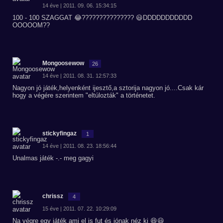
14 éve | 2011. 09. 06. 15:34:15
100 - 100 SZAGGAT 😂??????????????? 😃DDDDDDDDDDD
OOOOOM??
Mongoosewow
26
14 éve | 2011. 08. 31. 12:57:33
Nagyon jó játék,helyenként ijesztő,a sztorija nagyon jó....Csak kár
hogy a végére szerintem "eltúlozták" a történetet.
stickyfingaz
1
14 éve | 2011. 08. 23. 18:56:44
Unalmas játék -.- meg gagyi
chrissz
4
15 éve | 2011. 07. 22. 10:29:09
Na végre egy játék ami el is fut és jónak néz ki 😆😃