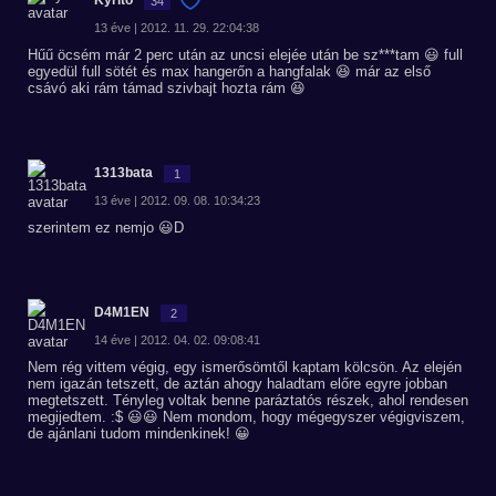
Kyrito
34
13 éve | 2012. 11. 29. 22:04:38
Hűű öcsém már 2 perc után az uncsi elejée után be sz***tam 😃 full
egyedül full sötét és max hangerőn a hangfalak 😆 már az első
csávó aki rám támad szivbajt hozta rám 😆
1313bata
1
13 éve | 2012. 09. 08. 10:34:23
szerintem ez nemjo 😃D
D4M1EN
2
14 éve | 2012. 04. 02. 09:08:41
Nem rég vittem végig, egy ismerősömtől kaptam kölcsön. Az elején
nem igazán tetszett, de aztán ahogy haladtam előre egyre jobban
megtetszett. Tényleg voltak benne paráztatós részek, ahol rendesen
megijedtem. :$ 😃😃 Nem mondom, hogy mégegyszer végigviszem,
de ajánlani tudom mindenkinek! 😀