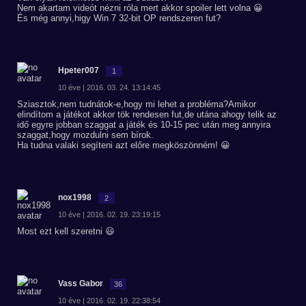
Nem akartam videót nézni róla mert akkor spoiler lett volna 😀
És még annyi,higy Win 7 32-bit OP rendszeren fut?
Hpeter007
1
10 éve | 2016. 03. 24. 13:14:45
Sziasztok,nem tudnátok-e,hogy mi lehet a probléma?Amikor
elindítom a játékot akkor tök rendesen fut,de utána ahogy telik az
idő egyre jobban szaggat a játék és 10-15 pec után meg annyira
szaggat,hogy mozdulni sem bírok.
Ha tudna valaki segíteni azt előre megköszönném! 😀
nox1998
2
10 éve | 2016. 02. 19. 23:19:15
Most ezt kell szeretni 😃
Vass Gabor
36
10 éve | 2016. 02. 19. 22:38:54