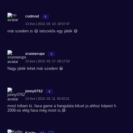
codmod
6
13 éve | 2013. 04. 10. 18:57:47
már szedem is 😃 tetszetős egy játék 😆
xrunnerupx
3
13 éve | 2013. 03. 17. 09:17:52
Nagy játék lehet már szedem 😀
jonny0762
4
13 éve | 2013. 03. 11. 00:42:21
most toltam ki ,faxa game a hangulata kikurt jo.ahhoz képest h
2006-os elég faxa még most is,😆