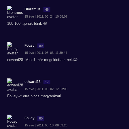
Bioritmus
48
15 éve | 2011. 06. 24. 10:58:07
100-100...jónak tűnik 😆
FoLey
80
15 éve | 2011. 06. 03. 11:39:44
edward28: Mind1 már megoldottam neki😀
edward28
17
15 éve | 2011. 06. 02. 12:33:03
FoLey-v: erre nincs magyarázat!
FoLey
80
15 éve | 2011. 05. 18. 08:53:26