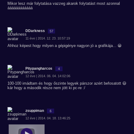
Mikor lesz már folytatása vazzeg akarok folytatást most azonnal
áááááááááááá
DDarkness
57
11 éve | 2014. 12. 23. 10:57:19
Ahhoz képest hogy milyen a gépigénye nagyon jó a grafikája... 😀
Pitypangharcos
4
12 éve | 2014. 06. 04. 14:02:06
100-100 imádtam és hogy őszinte legyek párszor azért befosatott 😃
kár hogy a második része nem jött ki pc-re :/
zsuppiman
6
12 éve | 2014. 04. 18. 13:46:25