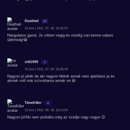
Deathati
67
15 éve | 2011. 07. 18. 10:32:57
Hangulatos game, 2x vittem végig és mindíg van benne valami
újdonság!😀
zoli1996
2
15 éve | 2011. 07. 04. 20:36:43
Nagyon jó játék de aki nagyon félénk annak nem ajánlatos ja és
akinek volt már szívrohama annak se 😃
TimeKiller
4
15 éve | 2011. 06. 30. 10:14:54
Nagyon jó!Aki nem próbálta még az szedje vagy vegye 😉