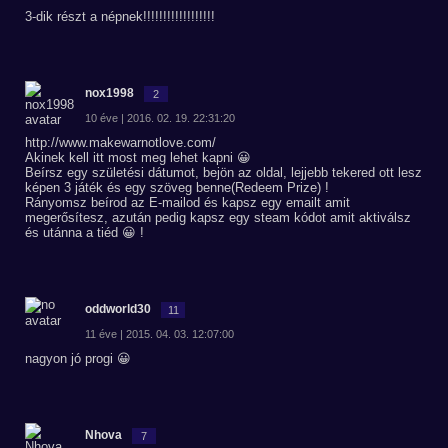
3-dik részt a népnek!!!!!!!!!!!!!!!!!!
nox1998
2
10 éve | 2016. 02. 19. 22:31:20
http://www.makewarnotlove.com/
Akinek kell itt most meg lehet kapni 😀
Beírsz egy születési dátumot, bejön az oldal, lejjebb tekered ott lesz
képen 3 játék és egy szöveg benne(Redeem Prize) !
Rányomsz beírod az E-mailod és kapsz egy emailt amit
megerősítesz, azután pedig kapsz egy steam kódot amit aktiválsz
és utánna a tiéd 😀 !
oddworld30
11
11 éve | 2015. 04. 03. 12:07:00
nagyon jó progi 😀
Nhova
7