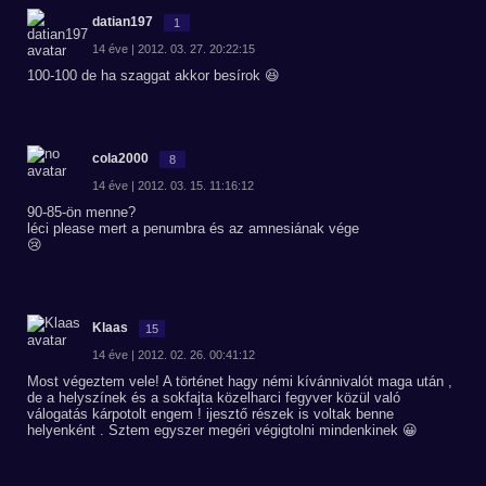
datian197
1
14 éve | 2012. 03. 27. 20:22:15
100-100 de ha szaggat akkor besírok 😆
cola2000
8
14 éve | 2012. 03. 15. 11:16:12
90-85-ön menne?
léci please mert a penumbra és az amnesiának vége
😢
Klaas
15
14 éve | 2012. 02. 26. 00:41:12
Most végeztem vele! A történet hagy némi kívánnivalót maga után ,
de a helyszínek és a sokfajta közelharci fegyver közül való
válogatás kárpotolt engem ! ijesztő részek is voltak benne
helyenként . Sztem egyszer megéri végigtolni mindenkinek 😀