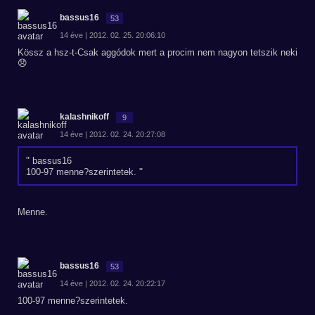
bassus16
53
14 éve | 2012. 02. 25. 20:06:10
Kössz a hsz-t-Csak aggódok mert a procim nem nagyon tetszik neki
😞
kalashnikoff
9
14 éve | 2012. 02. 24. 20:27:08
bassus16
100-97 menne?szerintetek.
Menne.
bassus16
53
14 éve | 2012. 02. 24. 20:22:17
100-97 menne?szerintetek.