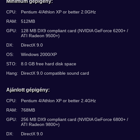
Minimum gépigény:
CPU:
Pentium 4/Athlon XP or better 2.0GHz
RAM:
512MB
GPU:
128 MB DX9 compliant card (NVIDIA GeForce 6200+ /
ATI Radeon 9500+)
DX:
DirectX 9.0
OS:
Windows 2000/XP
STO:
8.0 GB free hard disk space
Hang:
DirectX 9.0 compatible sound card
Ajánlott gépigény:
CPU:
Pentium 4/Athlon XP or better 2.4GHz
RAM:
768MB
GPU:
256 MB DX9 compliant card (NVIDIA GeForce 6800+ /
ATI Radeon 9800+)
DX:
DirectX 9.0