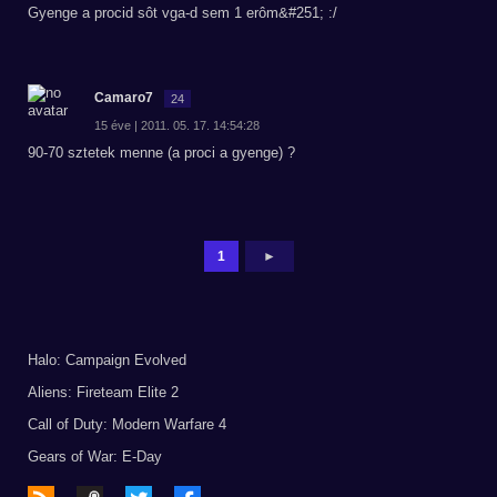
Gyenge a procid sôt vga-d sem 1 erôm&#251; :/
Camaro7
24
15 éve | 2011. 05. 17. 14:54:28
90-70 sztetek menne (a proci a gyenge) ?
1
►
Halo: Campaign Evolved
Aliens: Fireteam Elite 2
Call of Duty: Modern Warfare 4
Gears of War: E-Day