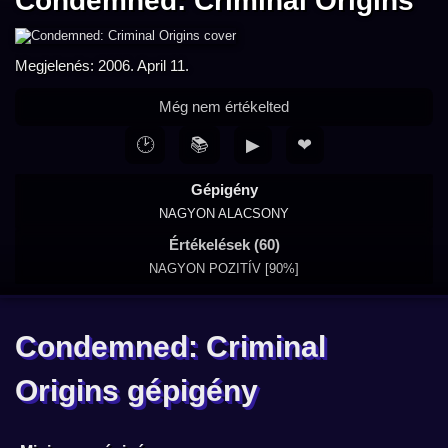
Condemned: Criminal Origins
Megjelenés: 2006. April 11.
Még nem értékelted
🕑
📚
▶
❤
Gépigény
NAGYON ALACSONY
Értékelések (60)
NAGYON POZITÍV [90%]
Condemned: Criminal
Origins gépigény