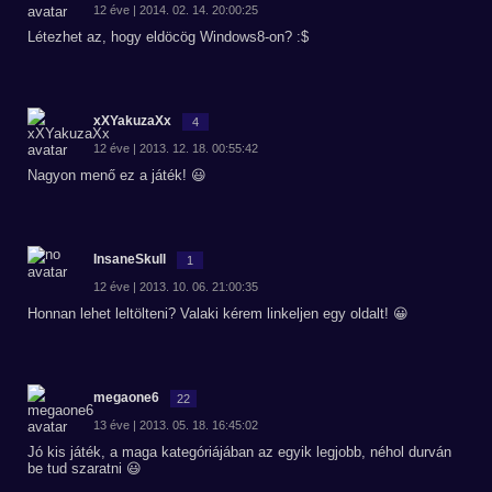
12 éve | 2014. 02. 14. 20:00:25
Létezhet az, hogy eldöcög Windows8-on? :$
xXYakuzaXx
4
12 éve | 2013. 12. 18. 00:55:42
Nagyon menő ez a játék! 😃
InsaneSkull
1
12 éve | 2013. 10. 06. 21:00:35
Honnan lehet leltölteni? Valaki kérem linkeljen egy oldalt! 😀
megaone6
22
13 éve | 2013. 05. 18. 16:45:02
Jó kis játék, a maga kategóriájában az egyik legjobb, néhol durván
be tud szaratni 😃