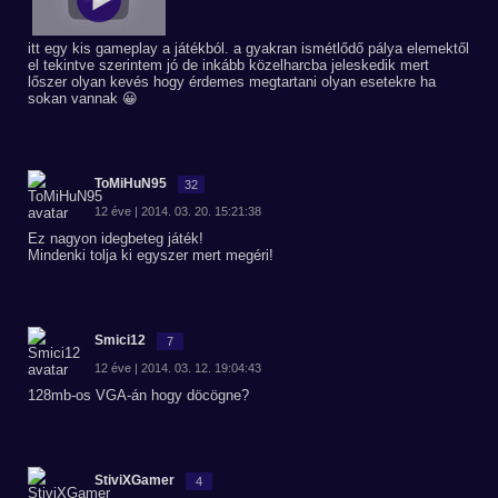
itt egy kis gameplay a játékból. a gyakran ismétlődő pálya elemektől
el tekintve szerintem jó de inkább közelharcba jeleskedik mert
lőszer olyan kevés hogy érdemes megtartani olyan esetekre ha
sokan vannak 😀
ToMiHuN95
32
12 éve | 2014. 03. 20. 15:21:38
Ez nagyon idegbeteg játék!
Mindenki tolja ki egyszer mert megéri!
Smici12
7
12 éve | 2014. 03. 12. 19:04:43
128mb-os VGA-án hogy döcögne?
StiviXGamer
4