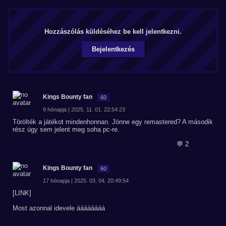
Hozzászólás küldéséhez be kell jelentkezni.
Bejelentkezés
Kings Bounty fan
60
9 hónapja | 2025. 11. 01. 22:54:23
Törölték a játékot mindenhonnan. Jönne egy remastered? A második
rész úgy sem jelent meg soha pc-re.
💬 2
Kings Bounty fan
60
17 hónapja | 2025. 03. 04. 20:49:54
[LINK]
Most azonnal idevele áááááááá