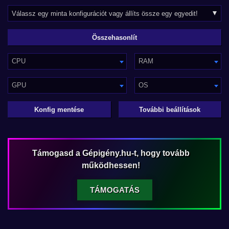
CPU
RAM
GPU
OS
Konfig mentése
További beállítások
Támogasd a Gépigény.hu-t, hogy tovább
működhessen!
TÁMOGATÁS