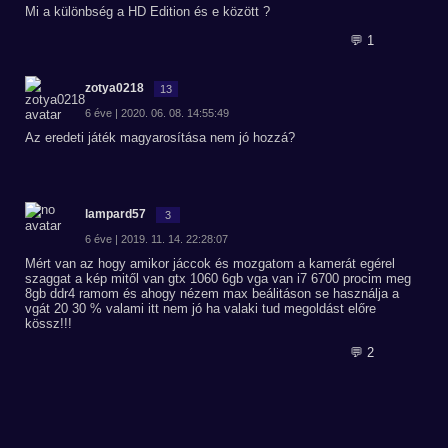
Mi a különbség a HD Edition és e között ?
💬 1
zotya0218
13
6 éve | 2020. 06. 08. 14:55:49
Az eredeti játék magyarosítása nem jó hozzá?
lampard57
3
6 éve | 2019. 11. 14. 22:28:07
Mért van az hogy amikor jáccok és mozgatom a kamerát egérel
szaggat a kép mitől van gtx 1060 6gb vga van i7 6700 procim meg
8gb ddr4 ramom és ahogy nézem max beálitáson se használja a
vgát 20 30 % valami itt nem jó ha valaki tud megoldást előre
kössz!!!
💬 2