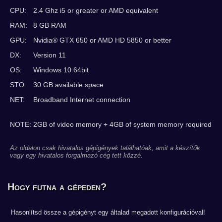
CPU:
2.4 Ghz i5 or greater or AMD equivalent
RAM:
8 GB RAM
GPU:
Nvidia® GTX 650 or AMD HD 5850 or better
DX:
Version 11
OS:
Windows 10 64bit
STO:
30 GB available space
NET:
Broadband Internet connection
NOTE: 2GB of video memory + 4GB of system memory required
Az oldalon csak hivatalos gépigények találhatóak, amit a készítők
vagy egy hivatalos forgalmazó cég tett közzé.
Hogy futna a gépeden?
Hasonlítsd össze a gépigényt egy általad megadott konfigurációval!