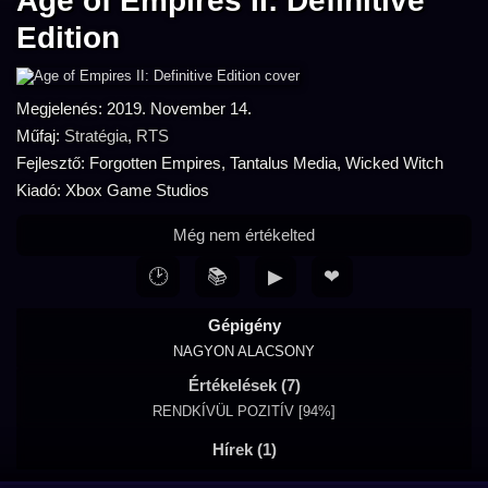
Age of Empires II: Definitive
Edition
Megjelenés: 2019. November 14.
Műfaj:
Stratégia
,
RTS
Fejlesztő: Forgotten Empires, Tantalus Media, Wicked Witch
Kiadó: Xbox Game Studios
Még nem értékelted
🕑
📚
▶
❤
Gépigény
NAGYON ALACSONY
Értékelések (7)
RENDKÍVÜL POZITÍV [94%]
Hírek (1)