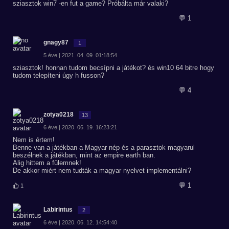
sziasztok win7 -en fut a game? Próbálta már valaki?
💬 1
gnagy87
1
5 éve | 2021. 04. 09. 01:18:54
sziasztok! honnan tudom becsípni a játékot? és win10 64 bitre hogy
tudom telepíteni úgy h fusson?
💬 4
zotya0218
13
6 éve | 2020. 06. 19. 16:23:21
Nem is értem!
Benne van a játékban a Magyar nép és a parasztok magyarul
beszélnek a játékban, mint az empire earth ban.
Alig hittem a fülemnek!
De akkor miért nem tudták a magyar nyelvet implementálni?
💬 1
1
Labirintus
2
6 éve | 2020. 06. 12. 14:54:40