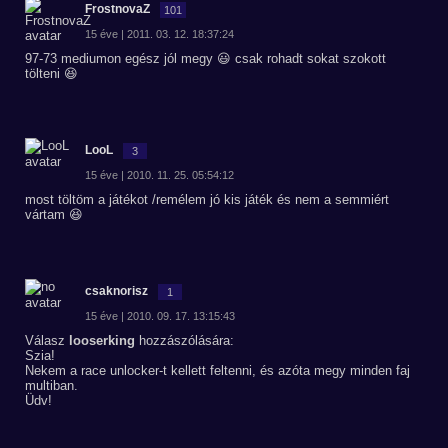
FrostnovaZ
101
15 éve | 2011. 03. 12. 18:37:24
97-73 mediumon egész jól megy 😃 csak rohadt sokat szokott
tölteni 😆
LooL
3
15 éve | 2010. 11. 25. 05:54:12
most töltöm a játékot /remélem jó kis játék és nem a semmiért
vártam 😆
csaknorisz
1
15 éve | 2010. 09. 17. 13:15:43
Válasz
looserking
hozzászólására:
Szia!
Nekem a race unlocker-t kellett feltenni, és azóta megy minden faj
multiban.
Üdv!