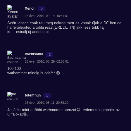
Xenon
2
15 éve | 2010. 09. 14. 10:47:01
Azért lehecc csak tau meg nekron mert az vnnak újak a DC ben de
ha feltelepíted a többi részt(EREDETIN) akk lesz több faj
is.....csinálj új accountot
itachisama
2
15 éve | 2010. 08. 29. 02:53:01
100-100
warhammer mindig is oda*** 😃
totemhun
1
15 éve | 2010. 08. 11. 20:58:22
Jo játék mint a többi warhammer sorozat😀..érdemes kiprobálni az
uj fajokat😀.