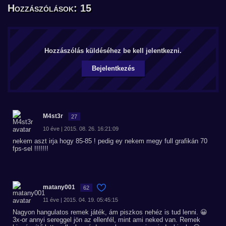
Hozzászólások: 15
Hozzászólás küldéséhez be kell jelentkezni.
Bejelentkezés
M4st3r
27
10 éve | 2015. 08. 26. 16:21:09
nekem aszt irja hogy 85-85 ! pedig ey nekem megy full grafikán 70
fps-sel !!!!!!!
matany001
62
11 éve | 2015. 04. 19. 05:45:15
Nagyon hangulatos remek játék, ám piszkos nehéz is tud lenni. 😀
3x-or annyi sereggel jön az ellenfél, mint ami neked van. Remek