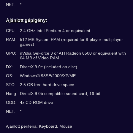
NET:
*
Ajánlott gépigény:
CPU:
2.4 GHz Intel Pentium 4 or equivalent
RAM:
512 MB System RAM (required for 8-player multiplayer
games)
GPU:
nVidia GeForce 3 or ATI Radeon 8500 or equivalent with
64 MB of Video RAM
DX:
DirectX 9.0c (included on disc)
OS:
Windows® 98SE/2000/XP/ME
STO:
2.5 GB free hard drive space
Hang:
DirectX 9.0b compatible sound card, 16-bit
ODD:
4x CD-ROM drive
NET:
*
Ajánlott periféria: Keyboard, Mouse