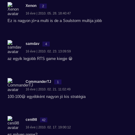
Xenon
2
16 éve | 2010. 05. 28. 18:40:47
Ez is nagyon jó+a multi is de a Soulstorm multija jobb
samdav
4
16 éve | 2010. 02. 23. 13:09:59
az egyik legjobb RTS game kiegje 😀
CommanderTJ
1
16 éve | 2010. 02. 21. 11:02:49
100-100😃 egyébként nagyon jó kis stratégia
ceni98
42
16 éve | 2010. 02. 17. 19:00:12
ez milyen game?