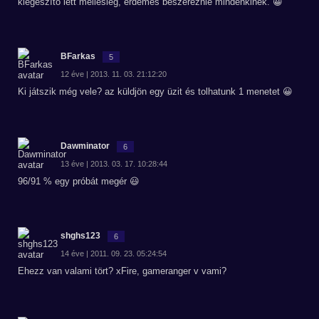
kiegészítő lett mellesleg, érdemes beszereznie mindenkinek. 😀
BFarkas
5
12 éve | 2013. 11. 03. 21:12:20
Ki játszik még vele? az küldjön egy üzit és tolhatunk 1 menetet 😀
Dawminator
6
13 éve | 2013. 03. 17. 10:28:44
96/91 % egy próbát megér 😃
shghs123
6
14 éve | 2011. 09. 23. 05:24:54
Ehezz van valami tört? xFire, gameranger v vami?