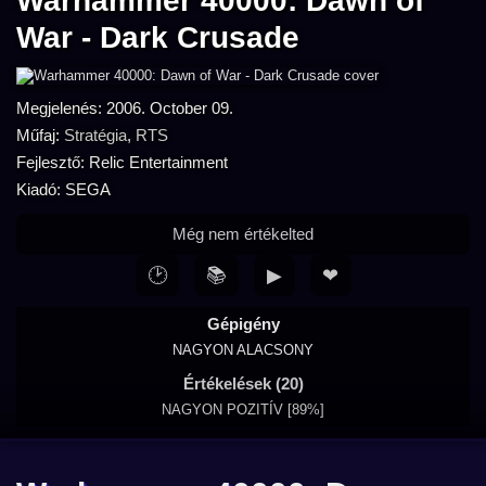
Warhammer 40000: Dawn of
War - Dark Crusade
Megjelenés: 2006. October 09.
Műfaj:
Stratégia
,
RTS
Fejlesztő: Relic Entertainment
Kiadó: SEGA
Még nem értékelted
🕑
📚
▶
❤
Gépigény
NAGYON ALACSONY
Értékelések (20)
NAGYON POZITÍV [89%]