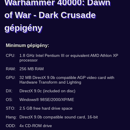
Warhammer 40000: Dawn
of War - Dark Crusade
gépigény
Minimum gépigény:
CPU:
1.8 GHz Intel Pentium III or equivalent AMD Athlon XP
processor
RAM:
256 MB RAM
GPU:
32 MB DirectX 9.0b compatible AGP video card with
Hardware Transform and Lighting
DX:
DirectX 9.0c (included on disc)
OS:
Windows® 98SE/2000/XP/ME
STO:
2.5 GB free hard drive space
Hang:
DirectX 9.0b compatible sound card, 16-bit
ODD:
4x CD-ROM drive