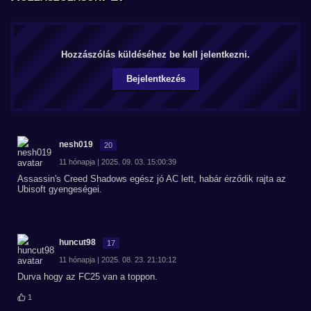
Hozzászólás küldéséhez be kell jelentkezni.
Bejelentkezés
nesh019
20
11 hónapja | 2025. 09. 03. 15:00:39
Assassin's Creed Shadows egész jó AC lett, habár érződik rajta az
Ubisoft gyengeségei.
huncut98
17
11 hónapja | 2025. 08. 23. 21:10:12
Durva hogy az FC25 van a toppon.
1