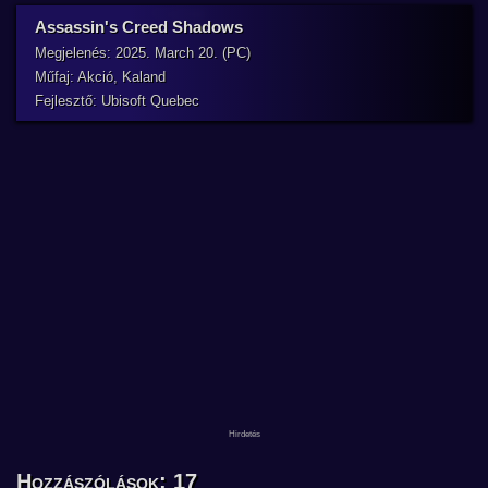
Assassin's Creed Shadows
Megjelenés: 2025. March 20. (PC)
Műfaj: Akció, Kaland
Fejlesztő: Ubisoft Quebec
Hozzászólások: 17