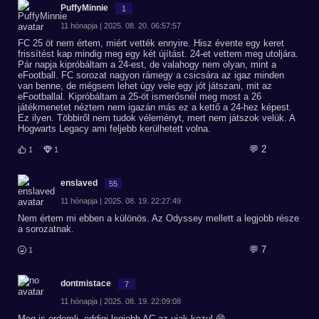
PuffyMinnie
1
11 hónapja | 2025. 08. 20. 06:57:57
FC 25 öt nem értem, miért vették ennyire. Hisz évente egy keret
frissítést kap mindig meg egy két újítást. 24-et vettem meg utoljára.
Pár napja kipróbáltam a 24-est, de valahogy nem olyan, mint a
eFootball. FC sorozat nagyon rámegy a csicsára az igaz minden
van benne, de mégsem lehet úgy vele egy jót játszani, mit az
eFootballal. Kipróbáltam a 25-öt ismerősnél meg most a 26
játékmenetet néztem nem igazán más ez a kettő a 24-hez képest.
Ez ilyen. Többiről nem tudok véleményt, mert nem játszok velük. A
Hogwarts Legacy ami feljebb kerülhetett volna.
💬 2
1
1
enslaved
55
11 hónapja | 2025. 08. 19. 22:27:49
Nem értem mi ebben a különös. Az Odyssey mellett a legjobb része
a sorozatnak.
💬 7
1
dontmistace
7
11 hónapja | 2025. 08. 19. 22:09:08
Meg is erdemli, eddigi legjobb AC az ujak kozul 😁