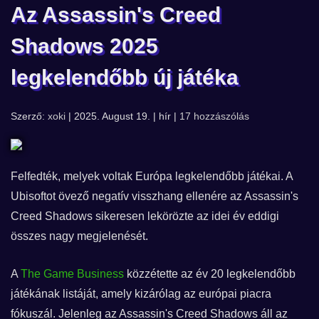
Az Assassin's Creed
Shadows 2025
legkelendőbb új játéka
Szerző:
xoki
| 2025. August 19. | hír |
17 hozzászólás
Felfedték, melyek voltak Európa legkelendőbb játékai. A
Ubisoftot övező negatív visszhang ellenére az Assassin's
Creed Shadows sikeresen lekörözte az idei év eddigi
összes nagy megjelenését.
A
The Game Business
közzétette az év 20 legkelendőbb
játékának listáját, amely kizárólag az európai piacra
fókuszál. Jelenleg az Assassin's Creed Shadows áll az