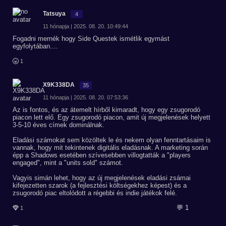
Tatsuya
4
11 hónapja | 2025. 08. 20. 10:49:44
Fogadni mernék hogy Side Questek ismétlik egymást
egyfolytában....
1
X9K338DA
35
11 hónapja | 2025. 08. 20. 07:53:36
Az is fontos, és az átemelt hírből kimaradt, hogy egy zsugorodó
piacon lett elő. Egy zsugorodó piacon, amit új megjelenések helyett
3-5-10 éves címek dominálnak.
Eladási számokat sem közöltek le és nekem olyan fenntartásaim is
vannak, hogy mit tekintenek digitális eladásnak. A marketing során
épp a Shadows esetében szívesebben villogtatták a "players
engaged", mint a "units sold" számot.
Vagyis simán lehet, hogy az új megjelenések eladási zsámai
kifejezetten szarok (a fejlesztési költségekhez képest) és a
zsugorodó piac eltolódott a régebbi és indie játékok felé.
💬 1
1