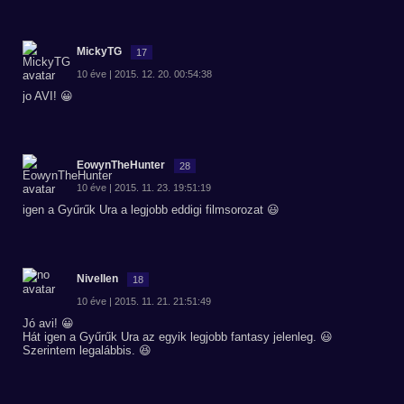
MickyTG
17
10 éve | 2015. 12. 20. 00:54:38
jo AVI! 😀
EowynTheHunter
28
10 éve | 2015. 11. 23. 19:51:19
igen a Gyűrűk Ura a legjobb eddigi filmsorozat 😃
Nivellen
18
10 éve | 2015. 11. 21. 21:51:49
Jó avi! 😀
Hát igen a Gyűrűk Ura az egyik legjobb fantasy jelenleg. 😃
Szerintem legalábbis. 😆