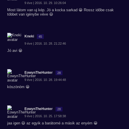
9 éve | 2016. 10. 29. 10:26:04
Most látom van uj kép. Jó a kocka sarkad 😀 Rossz időbe csak
többet van igénybe véve 😃
Kneki
45
9 éve | 2016. 10. 28. 21:22:46
Jó avi 😀
EowynTheHunter
28
9 éve | 2016. 10. 28. 19:44:48
köszönöm 😀
EowynTheHunter
28
9 éve | 2016. 10. 25. 17:58:38
jaa igen 😃 az egyik a barátomé a másik az enyém 😀