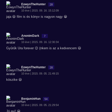
EowynTheHunter
28
10 éve | 2015. 09. 16. 15:12:09
jaja 😃 film is és könyv is nagyon nagy 😀
AnonimDark
7
10 éve | 2015. 09. 16. 12:30:34
Gyűrűk Ura forever 😉 (nkem is az a kedvencem 😃
EowynTheHunter
28
10 éve | 2015. 09. 05. 21:49:15
köszike 😃
BenjaminHun
54
10 éve | 2015. 09. 05. 21:29:54
Jó avi! 😀