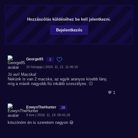
Hozzászólás küldéséhez be kell jelentkezni.
Bejelentkezés
George85
2
20 hónapja | 2024. 11. 21. 11:46:10
Jó avi! Macska!
Nekünk is van 2 macska, az egyik aranyos kisebb lány,
míg a másik nagyobb fiú inkább szeszélyes. 🙂
💬 1
EowynTheHunter
28
9 éve | 2016. 11. 19. 00:41:26
köszönöm én is szeretem nagyon 😃