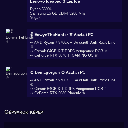
Lenovo Ideapad 3
Laptop
Ryzen 5300U
Samsung 16 GB DDR4 3200 Mhz
Vega 6
✌ EowynTheHunter ♕
Asztali PC
➺ AMD Ryzen 7 9700X + Be quiet! Dark Rock Elite
♕
➺ Corsair 64GB KIT DDR5 Vengeance RGB ♕
➺ GeForce RTX 5070 Ti GAMING OC ♕
♔ Demagorgon ♔
Asztali PC
➺ AMD Ryzen 7 9700X + Be quiet! Dark Rock Elite
♔
➺ Corsair 64GB KIT DDR5 Vengeance RGB ♔
➺ GeForce RTX 5080 Phoenix ♔
Gépsarok képek