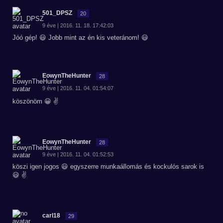
501_DPSZ
20
9 éve | 2016. 11. 18. 17:42:03
Jóó gép! 😃 Jobb mint az én kis veteránom! 😃
EowynTheHunter
28
9 éve | 2016. 11. 04. 01:54:07
köszönöm 😀 ✌
EowynTheHunter
28
9 éve | 2016. 11. 04. 01:52:53
köszi igen jogos 😃 egyszerre munkaállomás és kockulós sarok is
😃 ✌
carl18
29