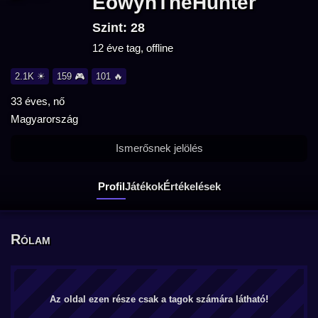
EowynTheHunter
Szint: 28
12 éve tag, offline
2.1K ☀
159 🎮
101 🔥
33 éves, nő
Magyarország
Ismerősnek jelölés
Profil
Játékok
Értékelések
Rólam
Az oldal ezen része csak a tagok számára látható!