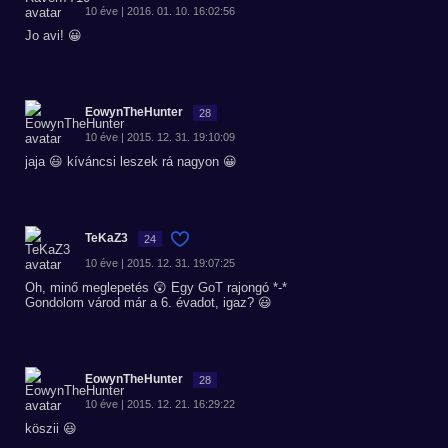
10 éve | 2016. 01. 10. 16:02:56
Jo avi! 😀
EowynTheHunter
28
10 éve | 2015. 12. 31. 19:10:09
jaja 😃 kíváncsi leszek rá nagyon 😀
TeKaZ3
24
10 éve | 2015. 12. 31. 19:07:25
Oh, minő meglepetés 😲 Egy GoT rajongó *-*
Gondolom várod már a 6. évadot, igaz? 😃
EowynTheHunter
28
10 éve | 2015. 12. 21. 16:29:22
köszii 😃