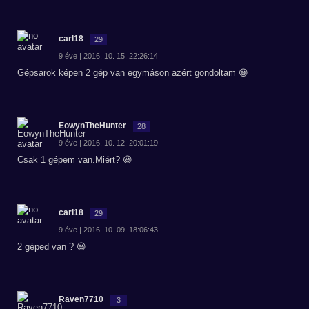
carl18
29
9 éve | 2016. 10. 15. 22:26:14
Gépsarok képen 2 gép van egymáson azért gondoltam 😀
EowynTheHunter
28
9 éve | 2016. 10. 12. 20:01:19
Csak 1 gépem van.Miért? 😃
carl18
29
9 éve | 2016. 10. 09. 18:06:43
2 géped van ? 😃
Raven7710
3