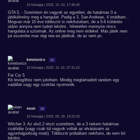
10 hónapja | 2025. 10. 03. 17:46:40
GTA 5. - Szerintem én vagyok az egyetlen, de hatalmas 0 a
játékélmény meg a hangulat. Pedig a 3, San Andreas, 4 imádtam...
Megvan már 10 éve többször is nekifutottam, de a 5-6 küldetés
utánn annyira nem tudott lekötni.. hihetetlen mennyire nincs
hangulata a sztorinak. Az online meg nem érdekel. Más játék nem
jut eszembe max régi nes-es játékok, de az nem pc.
kmetovics
92
10 hónapja | 2025. 10. 02. 07:31:22
Far Cry 5
Kb levegőhöz nem jutottam. Mindig megtámadott random egy
vadállat vagy egy szektás nyomorék.
sean
29
10 hónapja | 2025. 09. 29. 19:22:33
Witcher 3. Az első 2 részt szerettem, de a 3 nekem hatalmas
csalódás (vagy csak túl nagyok voltak az elvárásaim az
agyonhájpoltság miatt). Többször próbáltam nekifutni, de nem bír
lekötni.