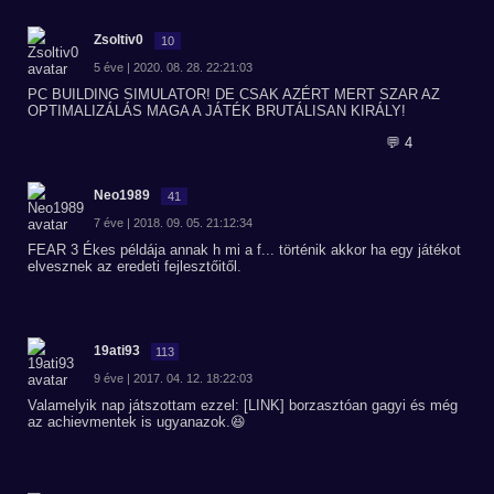
Zsoltiv0
10
5 éve | 2020. 08. 28. 22:21:03
PC BUILDING SIMULATOR! DE CSAK AZÉRT MERT SZAR AZ
OPTIMALIZÁLÁS MAGA A JÁTÉK BRUTÁLISAN KIRÁLY!
💬 4
Neo1989
41
7 éve | 2018. 09. 05. 21:12:34
FEAR 3 Ékes példája annak h mi a f... történik akkor ha egy játékot
elvesznek az eredeti fejlesztőitől.
19ati93
113
9 éve | 2017. 04. 12. 18:22:03
Valamelyik nap játszottam ezzel: [LINK] borzasztóan gagyi és még
az achievmentek is ugyanazok.😆