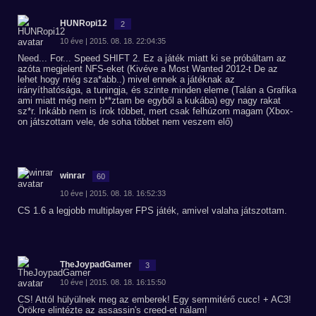
HUNRopi12
2
10 éve | 2015. 08. 18. 22:04:35
Need... For... Speed SHIFT 2. Ez a játék miatt ki se próbáltam az
azóta megjelent NFS-eket (Kivéve a Most Wanted 2012-t De az
lehet hogy még sza*abb..) mivel ennek a játéknak az
irányíthatósága, a tuningja, és szinte minden eleme (Talán a Grafika
ami miatt még nem b**ztam be egyből a kukába) egy nagy rakat
sz*r. Inkább nem is írok többet, mert csak felhúzom magam (Xbox-
on játszottam vele, de soha többet nem veszem elő)
winrar
60
10 éve | 2015. 08. 18. 16:52:33
CS 1.6 a legjobb multiplayer FPS játék, amivel valaha játszottam.
TheJoypadGamer
3
10 éve | 2015. 08. 18. 16:15:50
CS! Attól hülyülnek meg az emberek! Egy semmitérő cucc! + AC3!
Örökre elintézte az assassin's creed-et nálam!