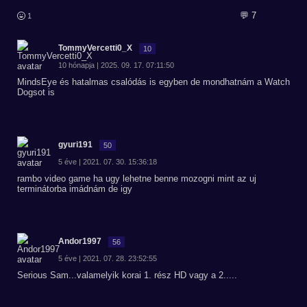
💬 7
1
TommyVercetti0_X
10
10 hónapja | 2025. 09. 17. 07:11:50
MindsEye és hatalmas csalódás is egyben de mondhatnám a Watch
Dogsot is
gyuri191
50
5 éve | 2021. 07. 30. 15:36:18
rambo video game ha ugy lehetne benne mozogni mint az uj
terminátorba imádnám de igy
Andor1997
56
5 éve | 2021. 07. 28. 23:52:55
Serious Sam...valamelyik korai 1. rész HD vagy a 2.....