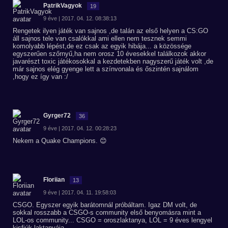
PatrikVagyok
19
9 éve | 2017. 04. 12. 08:38:13
Rengetek ilyen játék van sajnos ,de talán az első helyen a CS:GO
áll sajnos tele van csalókkal ami ellen nem tesznek semmi
komolyabb lépést,de ez csak az egyik hibája... a közössége
egyszerűen szőrnyű,ha nem orosz 10 évesekkel találkozok akkor
javarészt toxic játékosokkal a kezdetekben nagyszerű játék volt ,de
már sajnos elég gyenge lett a színvonala és őszintén sajnálom
,hogy ez így van :/
Gyrger72
36
9 éve | 2017. 04. 12. 00:28:23
Nekem a Quake Champions. 😊
Floriian
13
9 éve | 2017. 04. 11. 19:58:03
CSGO. Egyszer egyik barátomnál próbáltam. Igaz DM volt, de
sokkal rosszabb a CSGO-s community első benyomásra mint a
LOL-os community... CSGO = oroszlaktanya, LOL = 9 éves lengyel
kisfiúk laktanyája.