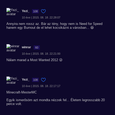
Yezi_
108
10 éve | 2015. 08. 18. 22:28:07
Annyira nem rossz az. Bár az tény, hogy nem is Need for Speed
hanem egy Burnout de el lehet kocsikázni a városban... 😆
winrar
60
10 éve | 2015. 08. 18. 22:21:00
Nálam marad a Most Wanted 2012 😜
Yezi_
108
10 éve | 2015. 08. 18. 22:17:17
Minecraft-MesterMC
Egyik ismerősöm azt mondta nézzek fel... Életem legrosszabb 20
perce volt.