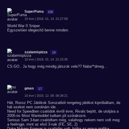
SuperPuma
106
10 éve | 2016. 01. 14. 21:27:58
World War II Sniper.
Egyszerűen idegesítő benne minden.
szalamispizza
19
10 éve | 2016. 01. 14. 21:15:30
CS:GO.. Ja hogy még mindig játszok vele?? Naba**dmeg...
gmen
17
10 éve | 2015. 12. 08. 06:38:21
Hát, Rossz PC Játékok Sorozatból rengeteg játékot kipróbáltam, de
hát ezeket nem sorolnám ide.
Need for Speedben csalódok évről évre, Rivals bejött, de utoljára a
2005-ös Most Wanteddel tudtam jól szórakozni.
Serious Sam 3-ban csalódtam még, valahogy nekem nem volt meg
a feelingje, mint az első 3-nak (FE, SE, 2)
Duke Nukem Forever is csalódás volt, hiába az ergya grafika,