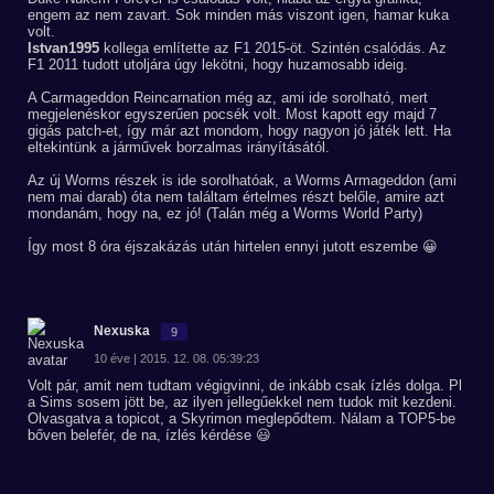
engem az nem zavart. Sok minden más viszont igen, hamar kuka
volt.
Istvan1995
kollega említette az F1 2015-öt. Szintén csalódás. Az
F1 2011 tudott utoljára úgy lekötni, hogy huzamosabb ideig.
A Carmageddon Reincarnation még az, ami ide sorolható, mert
megjelenéskor egyszerűen pocsék volt. Most kapott egy majd 7
gigás patch-et, így már azt mondom, hogy nagyon jó játék lett. Ha
eltekintünk a járművek borzalmas irányításától.
Az új Worms részek is ide sorolhatóak, a Worms Armageddon (ami
nem mai darab) óta nem találtam értelmes részt belőle, amire azt
mondanám, hogy na, ez jó! (Talán még a Worms World Party)
Így most 8 óra éjszakázás után hirtelen ennyi jutott eszembe 😀
Nexuska
9
10 éve | 2015. 12. 08. 05:39:23
Volt pár, amit nem tudtam végigvinni, de inkább csak ízlés dolga. Pl
a Sims sosem jött be, az ilyen jellegűekkel nem tudok mit kezdeni.
Olvasgatva a topicot, a Skyrimon meglepődtem. Nálam a TOP5-be
bőven belefér, de na, ízlés kérdése 😃