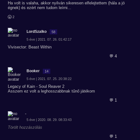
Ha volt is valaha, akkor nyilván sikeresen elfelejtettem (hála a jó
égnek) és ezért nem tudom leírni...
2
LordSzalko
58
5 éve | 2021. 07. 26. 01:42:17
Vivisector: Beast Within
💬 4
Booker
14
5 éve | 2021. 07. 25. 20:38:22
Legacy of Kain - Soul Reaver 2
Asszem ez volt a leghosszabbnak tűnő játékom
💬 1
-
5 éve | 2020. 08. 29. 08:33:43
Törölt hozzászólás
💬 1