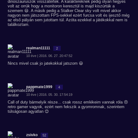
dinoszauruszok visszatértek. A karaktereknek pedig olyan hegyes
volt az orrúk hogy a monitoron keresztül is majd kiszúrták a
szemem 😃. A másik pedig a Stalker Clear sky volt mivel akkor
nagyon nem játszottam FPS-sekkel ezért furcsa volt és ijesztő még
az első pályán sem jutottam túl. Azóta ezekkel a játékokkal nem is
találkoztam.
realman11111
2
10 éve | 2016. 06. 27. 20:47:52
Nincs mivel csak jo jatekokkal jatszom 😃
pappmate1999
4
10 éve | 2016. 05. 30. 17:54:19
Call of duty bármelyik része... csak rossz emlékeim vannak róla 😠
retro gamer vagyok, ezért nem fekszik a gyomromnak, szerintem
túlságosan agyatlan 😊
zsivko
52