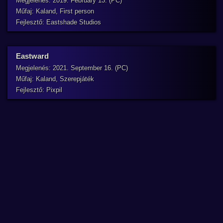
Megjelenés: 2019. February 13. (PC)
Műfaj: Kaland, First person
Fejlesztő: Eastshade Studios
Eastward
Megjelenés: 2021. September 16. (PC)
Műfaj: Kaland, Szerepjáték
Fejlesztő: Pixpil