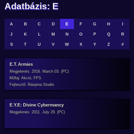
Adatbázis: E
A
B
C
D
E
F
G
H
I
J
K
L
M
N
O
P
Q
R
S
T
U
V
W
X
Y
Z
#
E.T. Armies
Megjelenés: 2016. March 03. (PC)
Műfaj: Akció, FPS
Fejlesztő: Raspina Studio
E.Y.E: Divine Cybermancy
Megjelenés: 2011. July 29. (PC)