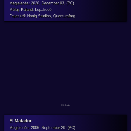
Megjelenés: 2020. December 03. (PC)
Műfaj: Kaland, Lopakodó
Fejlesztő: Honig Studios, Quantumfrog
El Matador
Megjelenés: 2006. September 29. (PC)