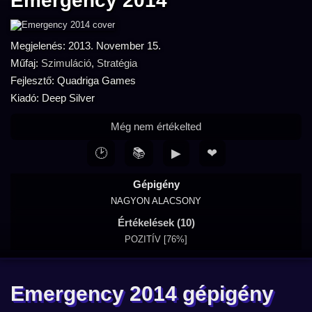
Emergency 2014
Megjelenés: 2013. November 15.
Műfaj:
Szimuláció
,
Stratégia
Fejlesztő: Quadriga Games
Kiadó: Deep Silver
Még nem értékelted
🕑
📚
▶
❤
Gépigény
NAGYON ALACSONY
Értékelések (10)
POZITÍV [76%]
Emergency 2014 gépigény