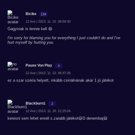
Bicike
134
12 éve | 2013. 11. 22. 06:59:30
Gagyinak is lennie kell 😆
I'm sorry for blaming you for everything I just couldn't do and I've
hurt myself by hurting you.
Pause Von Play
4
12 éve | 2013. 11. 22. 06:37:26
ez a szar széria helyett, inkább csinálnának akár 1 jó játékot
Blackburn1
2
12 éve | 2013. 11. 20. 21:25:04
keresni sem lehet ennél s.zarabb játékot😃D denembaj😃