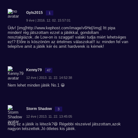
Gyls2015
1
9 éve | 2016. 12. 02. 15:57:01
Üdv! [img]http://www.kephost.com/image/v6He[/img] Itt pipa
minden! rég játszottam ezzel a játékkal, gondoltam
nosztalgiázok..de Low-on is szaggat! valaki tudja miért lehetséges
ez!? Előre is köszönöm az értelmes válaszokat!! iu: minden fel van
telepítve amit a játék kér és amit hardverek is kérnek!
Kenny79
47
12 éve | 2013. 11. 22. 14:52:38
Nem lehet minden játék No.1 😀
Storm Shadow
3
12 éve | 2013. 11. 22. 13:45:05
Még ez a játék is létezik?😆 Régebbi részeivel játszottam,azok
nagyon tetszettek.Jó ötletes kis játék.