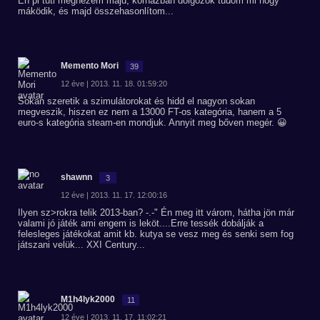
Én pl tuti megnézem majd, kórházban dolgozok tudom mi hogy
máködik, és majd összehasonlítom...
Memento Mori
39
12 éve | 2013. 11. 18. 01:59:20
Sokan szeretik a szimulátorokat és hidd el nagyon sokan
megveszik, hiszen ez nem a 13000 FT-os kategória, hanem a 5
euro-s kategória steam-en mondjuk. Annyit meg bőven megér. 😀
shawnn
3
12 éve | 2013. 11. 17. 12:00:16
Ilyen sz>rokra telik 2013-ban? -.-" Én meg itt várom, hátha jön már
valami jó játék ami engem is leköt....Erre tessék dobálják a
felesleges játékokat amit kb. kutya se vesz meg és senki sem fog
játszani velük... XXI Century...
M1h4lyk2000
11
12 éve | 2013. 11. 17. 11:02:21