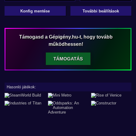
Konfig mentése
További beállítások
Támogasd a Gépigény.hu-t, hogy tovább
működhessen!
TÁMOGATÁS
Hasonló játékok: