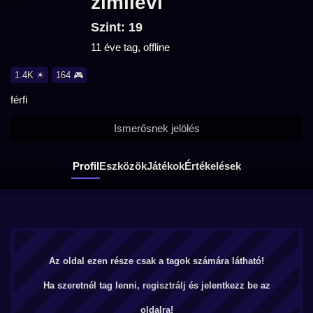
zimilevi
Szint: 19
11 éve tag, offline
1.4K ☀
164 🎮
férfi
Ismerősnek jelölés
Profil
Eszközök
Játékok
Értékelések
Az oldal ezen része csak a tagok számára látható!
Ha szeretnél tag lenni,
regisztrálj
és jelentkezz be az
oldalra!