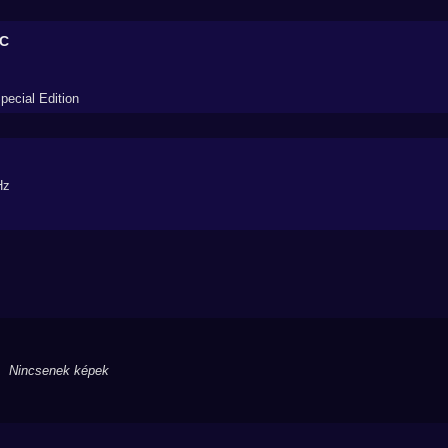
PC
cial Edition
p
Hz
Nincsenek képek