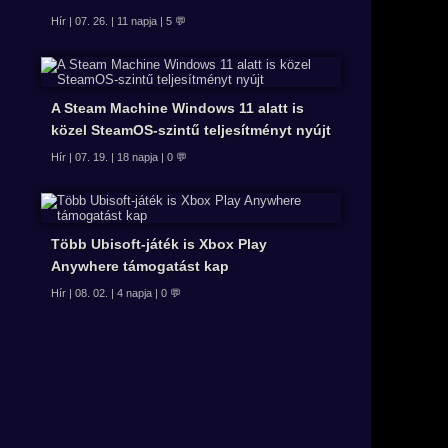
Hír | 07. 26. | 11 napja | 5 💬
A Steam Machine Windows 11 alatt is
közel SteamOS-szintű teljesítményt nyújt
Hír | 07. 19. | 18 napja | 0 💬
Több Ubisoft-játék is Xbox Play
Anywhere támogatást kap
Hír | 08. 02. | 4 napja | 0 💬