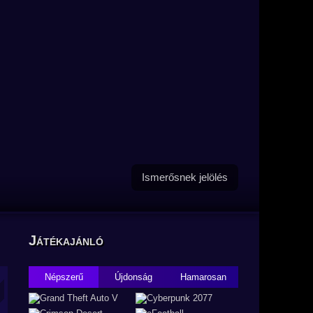
Ismerősnek jelölés
Játékajánló
Népszerű
Újdonság
Hamarosan