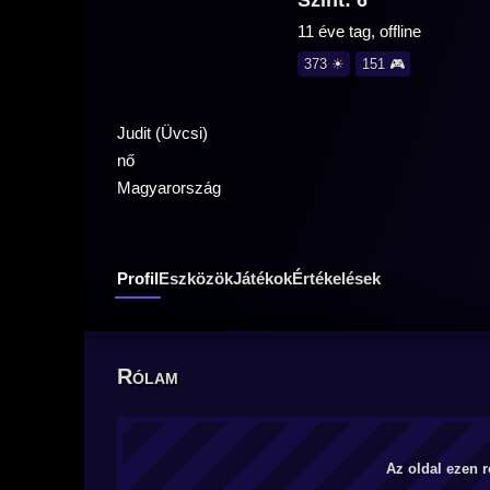
Szint: 6
11 éve tag, offline
373 ☀
151 🎮
Judit (Üvcsi)
nő
Magyarország
Profil
Eszközök
Játékok
Értékelések
Rólam
Az oldal ezen r