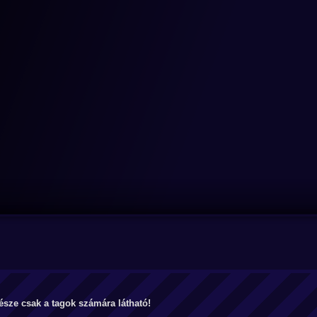
észe csak a tagok számára látható!