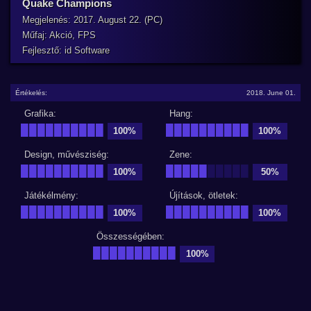
Quake Champions
Megjelenés: 2017. August 22. (PC)
Műfaj: Akció, FPS
Fejlesztő: id Software
Értékelés:
2018. June 01.
Grafika:
Hang:
██████████
██████████
100%
100%
Design, művésziség:
Zene:
██████████
█████
█████
100%
50%
Játékélmény:
Újítások, ötletek:
██████████
██████████
100%
100%
Összességében:
██████████
100%