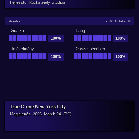
Fejlesztő: Rocksteady Studios
Értékelés:
2010. October 10.
Grafika:
Hang:
██████████
██████████
100%
100%
Játékélmény:
Összességében:
██████████
██████████
100%
100%
True Crime New York City
Megjelenés: 2006. March 24. (PC)