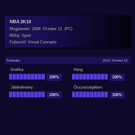
NBA 2K10
Megjelenés: 2009. October 12. (PC)
Műfaj: Sport
Fejlesztő: Visual Concepts
Értékelés:
2010. October 10.
Grafika:
Hang:
██████████
██████████
100%
100%
Játékélmény:
Összességében:
██████████
██████████
100%
100%