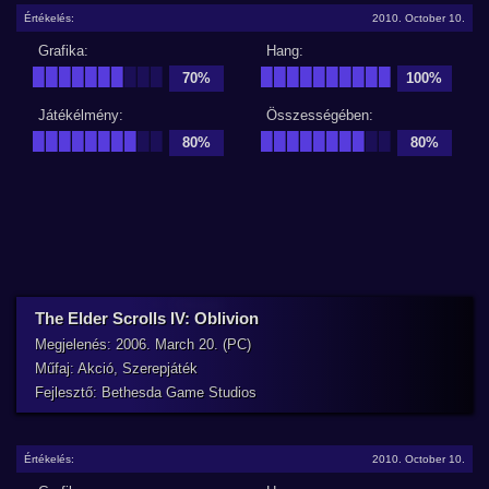
Értékelés:
2010. October 10.
Grafika:
Hang:
███████
███
██████████
70%
100%
Játékélmény:
Összességében:
████████
██
████████
██
80%
80%
The Elder Scrolls IV: Oblivion
Megjelenés: 2006. March 20. (PC)
Műfaj: Akció, Szerepjáték
Fejlesztő: Bethesda Game Studios
Értékelés:
2010. October 10.