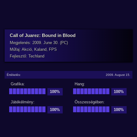
Call of Juarez: Bound in Blood
Megjelenés: 2009. June 30. (PC)
Műfaj: Akció, Kaland, FPS
Fejlesztő: Techland
Értékelés:
2009. August 15.
Grafika:
Hang:
██████████
██████████
100%
100%
Játékélmény:
Összességében:
██████████
██████████
100%
100%