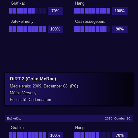
Grafika:
Hang:
███████
███
██████████
70%
100%
Játékélmény:
Összességében:
██████████
█████████
█
100%
90%
DiRT 2 (Colin McRae)
Megjelenés: 2009. December 08. (PC)
Műfaj: Verseny
Fejlesztő: Codemasters
Értékelés:
2010. October 10.
Grafika:
Hang:
██████████
███████
███
100%
70%