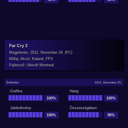
Far Cry 3
Megjelenés: 2012. November 29. (PC)
Műfaj: Akció, Kaland, FPS
Fejlesztő: Ubisoft Montreal
Értékelés:
2012. December 25.
Grafika:
Hang:
██████████
██████████
100%
100%
Játékélmény:
Összességében:
██████████
█████████
█
100%
90%