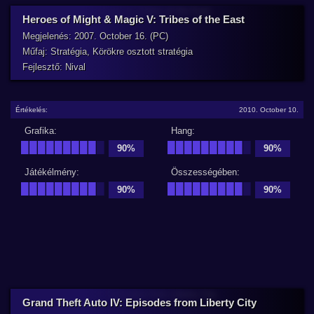
Heroes of Might & Magic V: Tribes of the East
Megjelenés: 2007. October 16. (PC)
Műfaj: Stratégia, Körökre osztott stratégia
Fejlesztő: Nival
Értékelés:
2010. October 10.
Grafika:
Hang:
█████████
█
█████████
█
90%
90%
Játékélmény:
Összességében:
█████████
█
█████████
█
90%
90%
Grand Theft Auto IV: Episodes from Liberty City