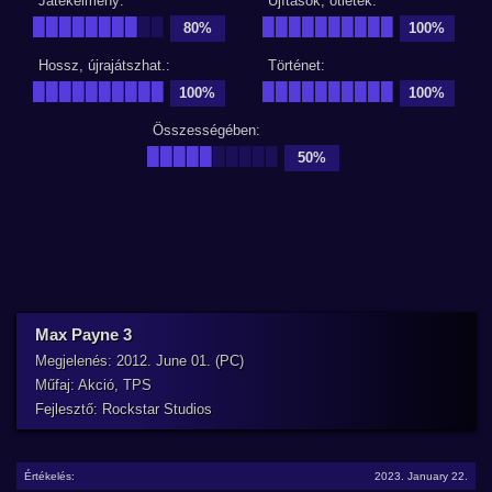
Játékélmény:
Újítások, ötletek:
████████
██
██████████
80%
100%
Hossz, újrajátszhat.:
Történet:
██████████
██████████
100%
100%
Összességében:
█████
█████
50%
Max Payne 3
Megjelenés: 2012. June 01. (PC)
Műfaj: Akció, TPS
Fejlesztő: Rockstar Studios
Értékelés:
2023. January 22.