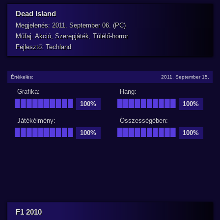
Dead Island
Megjelenés: 2011. September 06. (PC)
Műfaj: Akció, Szerepjáték, Túlélő-horror
Fejlesztő: Techland
Értékelés:
2011. September 15.
Grafika:
Hang:
██████████
██████████
100%
100%
Játékélmény:
Összességében:
██████████
██████████
100%
100%
F1 2010