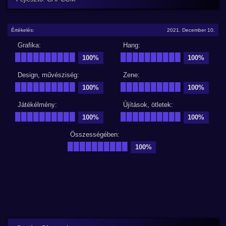
Értékelés:
2021. December 10.
Grafika:
Hang:
██████████
██████████
100%
100%
Design, művésziség:
Zene:
██████████
██████████
100%
100%
Játékélmény:
Újítások, ötletek:
██████████
██████████
100%
100%
Összességében:
██████████
100%