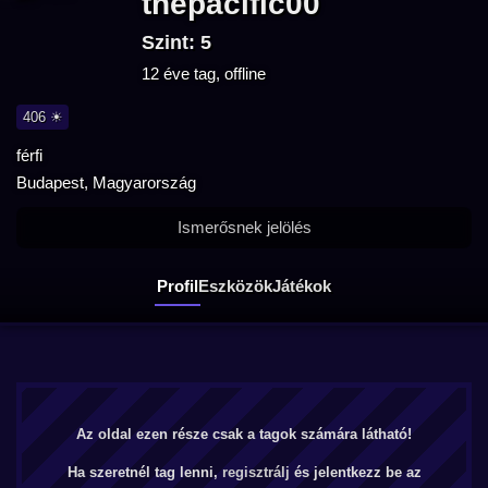
thepacific00
Szint: 5
12 éve tag, offline
406 ☀
férfi
Budapest, Magyarország
Ismerősnek jelölés
Profil
Eszközök
Játékok
Az oldal ezen része csak a tagok számára látható!
Ha szeretnél tag lenni,
regisztrálj
és jelentkezz be az