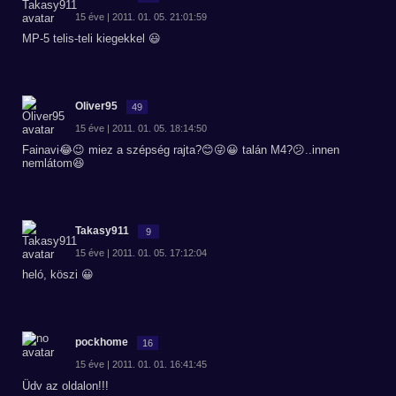
15 éve | 2011. 01. 05. 21:01:59
MP-5 telis-teli kiegekkel 😃
Oliver95
49
15 éve | 2011. 01. 05. 18:14:50
Fainavi😂😉 miez a szépség rajta?😊😜😀 talán M4?😕..innen
nemlátom😆
Takasy911
9
15 éve | 2011. 01. 05. 17:12:04
heló, köszi 😀
pockhome
16
15 éve | 2011. 01. 01. 16:41:45
Üdv az oldalon!!!