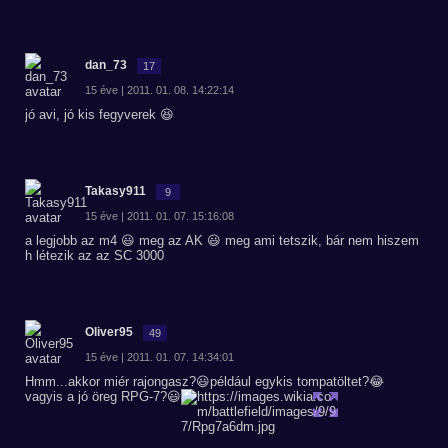
dan_73
17
15 éve | 2011. 01. 08. 14:22:14
jó avi, jó kis fegyverek 😆
Takasy911
9
15 éve | 2011. 01. 07. 15:16:08
a legjobb az m4 😃 meg az AK 😃 meg ami tetszik, bár nem hiszem
h létezik az az SC 3000
Oliver95
49
15 éve | 2011. 01. 07. 14:34:01
Hmm...akkor miér rajongasz?😃például egykis tompatöltet?😂
vagyis a jó öreg RPG-7?😃