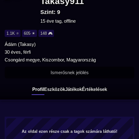
Takasy911
Szint: 9
15 éve tag, offline
1.1K ⭐
605 ☀
148 🎮
Ádám (Takasy)
30 éves, férfi
Csongárd megye, Kiszombor, Magyarország
Ismerősnek jelölés
Profil
Eszközök
Játékok
Értékelések
Az oldal ezen része csak a tagok számára látható!