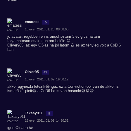
ematess
5
15 éve | 2011. 01. 28. 08:58:05
jó avatar, régebben én is airsoftoztam 3 évig csináltam
folyamatosan csak kiuntam belőle 😀
Oliver985: az egy G3-as ha jól látom 😃 és az tényleg volt a CoD 6
ban
Oliver95
49
15 éve | 2011. 01. 09. 19:30:12
akkor úgynézki létezik😂 igaz ez a Conviction-ból van de akkor is
ismerős 1 picit😃 a CoD6-ba is van hasonló😂😂😃
Takasy911
9
15 éve | 2011. 01. 09. 14:30:31
igen Oli arra 😃