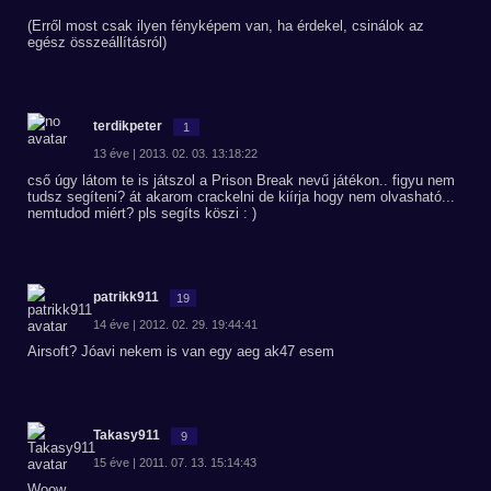
(Erről most csak ilyen fényképem van, ha érdekel, csinálok az
egész összeállításról)
terdikpeter
1
13 éve | 2013. 02. 03. 13:18:22
cső úgy látom te is játszol a Prison Break nevű játékon.. figyu nem
tudsz segíteni? át akarom crackelni de kiírja hogy nem olvasható...
nemtudod miért? pls segíts köszi : )
patrikk911
19
14 éve | 2012. 02. 29. 19:44:41
Airsoft? Jóavi nekem is van egy aeg ak47 esem
Takasy911
9
15 éve | 2011. 07. 13. 15:14:43
Woow