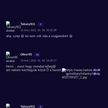
Takasy911
9
15 éve | 2011. 01. 06. 20:31:28
aha, szép 😃 én nem vok oda a snajperekért 😃
Oliver95
49
15 éve | 2011. 01. 06. 18:30:27
Hmm....most hogy mondod télleg😆
am nekem kézifegyók közül Ő a favorit:
Takasy911
9