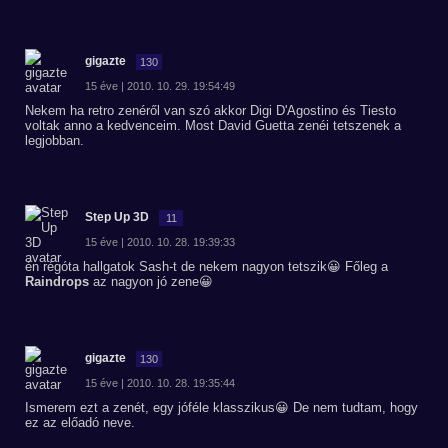
gigazte
130
15 éve | 2010. 10. 29. 19:54:49
Nekem ha retro zenéről van szó akkor Digi D'Agostino és Tiesto
voltak anno a kedvenceim. Most David Guetta zenéi tetszenek a
legjobban.
Step Up 3D
11
15 éve | 2010. 10. 28. 19:39:33
én régóta hallgatok Sash-t de nekem nagyon tetszik😀 Főleg a
Raindrops
az nagyon jó zene😀
gigazte
130
15 éve | 2010. 10. 28. 19:35:44
Ismerem ezt a zenét, egy jóféle klasszikus😀 De nem tudtam, hogy
ez az előadó neve.