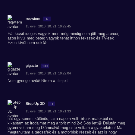
reqwiem
6
15 éve | 2010. 10. 21. 19:22:45
Hát kicsit ideges vagyok mert még mindig nem jött meg a proci,
azon kívül meg beteg vagyok tehát itthon fekszek és TV-zek
Ezen kívül nem sok😀
gigazte
130
15 éve | 2010. 10. 21. 19:22:04
Nem gyenge avi😃 Bírom a filmjeit.
Step Up 3D
11
15 éve | 2010. 10. 21. 19:21:33
hát úgy semmi különös, laza napom volt! írtunk matekból és
kikaptam az irodalmat meg a törit mind 2-ő 5-ös lett😀 Délután meg
gyúrni voltam meg Diámnál😀 meg este voltam a gyakorlaton! Ma
megtanultam a tárcsafék és a motorblok részeit és azt is hogy