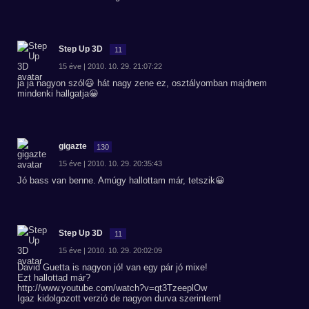
Step Up 3D
11
15 éve | 2010. 10. 29. 21:07:22
ja ja nagyon szól😃 hát nagy zene ez, osztályomban majdnem
mindenki hallgatja😀
gigazte
130
15 éve | 2010. 10. 29. 20:35:43
Jó bass van benne. Amúgy hallottam már, tetszik😀
Step Up 3D
11
15 éve | 2010. 10. 29. 20:02:09
David Guetta is nagyon jó! van egy pár jó mixe!
Ezt hallottad már?
http://www.youtube.com/watch?v=qt3TzeeplOw
Igaz kidolgozott verzió de nagyon durva szerintem!