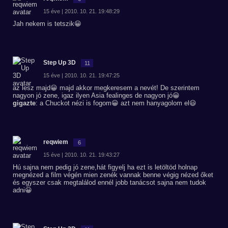
15 éve | 2010. 10. 21. 19:48:29
Jah nekem is tetszik😀
Step Up 3D
11
15 éve | 2010. 10. 21. 19:47:25
az lesz majd😀 majd akkor megkeresem a nevét! De szerintem
nagyon jó zene, igaz ilyen Asia fealinges de nagyon jó😀
gigazte
: a Chuckot nézi is fogom😀 azt nem hanyagolom el😃
reqwiem
6
15 éve | 2010. 10. 21. 19:43:27
Hú sajna nem pedig jó zene,hát figyelj ha ezt is letöltöd holnap
megnézed a film végén mien zenék vannak benne végig nézed őket
és egyszer csak megtalálod ennél jobb tanácsot sajna nem tudok
adni😀