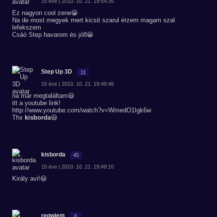
15 éve | 2010. 10. 21. 19:54:35
Ez nagyon cool zene😀
Na de most megyek mert kicsit szarul érzem magam szal
lefekszem
Csáó Step havarom és jó8😀
Step Up 3D
11
15 éve | 2010. 10. 21. 19:49:46
na már megtaláltam😃
itt a youtube link!
http://www.youtube.com/watch?v=WmedO1Igk6w
Thx
kisborda
😃
kisborda
45
15 éve | 2010. 10. 21. 19:49:10
Király avi!😃
reqwiem
6