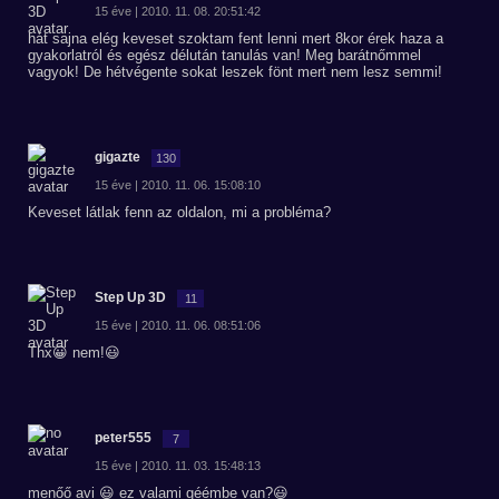
15 éve | 2010. 11. 08. 20:51:42
hát sajna elég keveset szoktam fent lenni mert 8kor érek haza a
gyakorlatról és egész délután tanulás van! Meg barátnőmmel
vagyok! De hétvégente sokat leszek fönt mert nem lesz semmi!
gigazte
130
15 éve | 2010. 11. 06. 15:08:10
Keveset látlak fenn az oldalon, mi a probléma?
Step Up 3D
11
15 éve | 2010. 11. 06. 08:51:06
Thx😀 nem!😃
peter555
7
15 éve | 2010. 11. 03. 15:48:13
menőő avi 😃 ez valami géémbe van?😃