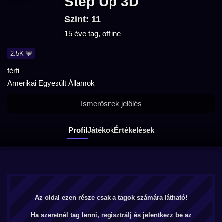
Step Up 3D
Szint: 11
15 éve tag, offline
2.5K 💬
férfi
Amerikai Egyesült Államok
Ismerősnek jelölés
Profil
Játékok
Értékelések
Az oldal ezen része csak a tagok számára látható!
Ha szeretnél tag lenni,
regisztrálj
és jelentkezz be az