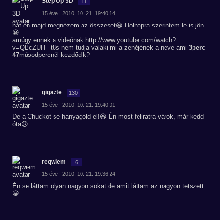
Step Up 3D
11
15 éve | 2010. 10. 21. 19:40:14
hát én majd megnézem az összeset😀 Holnapra szerintem le is jön
😀
amúgy ennek a videónak http://www.youtube.com/watch?
v=QBcZUH-_t8s nem tudja valaki mi a zenéjének a neve ami
3perc
47
másodpercnél kezdődik?
gigazte
130
15 éve | 2010. 10. 21. 19:40:01
De a Chuckot se hanyagold el!😆 Én most feliratra várok, már kedd
óta😕
reqwiem
6
15 éve | 2010. 10. 21. 19:36:24
Én se láttam olyan nagyon sokat de amit láttam az nagyon tetszett
😀