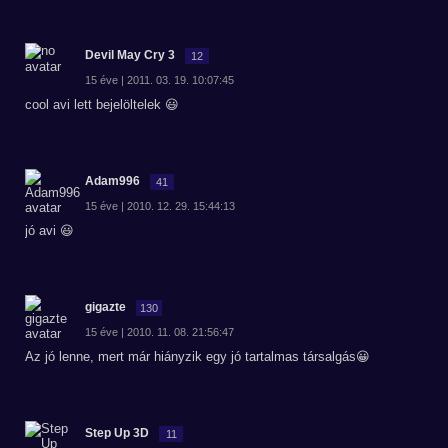
Devil May Cry 3
12
15 éve | 2011. 03. 19. 10:07:45
cool avi lett bejelöltelek 😃
Adam996
41
15 éve | 2010. 12. 29. 15:44:13
jó avi 😃
gigazte
130
15 éve | 2010. 11. 08. 21:56:47
Az jó lenne, mert már hiányzik egy jó tartalmas társalgás😀
Step Up 3D
11