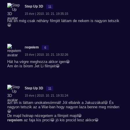
Step Up 3D
11
15 éve | 2010. 10. 21. 19:35:15
hát én még csak néhány filmjét láttam de nekem is nagyon tetszik
😀
reqwiem
6
15 éve | 2010. 10. 21. 19:32:26
Hát ha végre meghozza akkor igen😀
Am én is bírom Jet Li filmjeit😀
Step Up 3D
11
15 éve | 2010. 10. 21. 19:31:24
azt én is láttam unokatesómnál! Jól elbánik a Jakuzzákal😃 És
nagyon tetszik az a War-ban hogy nagyon laza benne meg minden
😀
De majd holnap nézegetem a filmjeit majd😀
reqwiem
az faja kis proci😀 jó kis procid lesz akkor😀