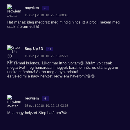
reqwiem
6
15 éve | 2010. 10. 22. 13:08:43
Hát már az ideg megb*sz még mindig nincs itt a proci, nekem meg
csak 2 óram volt😀
Step Up 3D
11
15 éve | 2010. 10. 22. 13:05:27
hát semmi különös, 11kor már itthol voltam😃 3órám volt csak
megtartva! meg hamarosan megyek barátnőmhöz és utána gyúrni
unokatesómhoz! Aztán meg a gyakorlatra!
és veled mi a nagy helyzet
reqwiem
haverom?😀😃
reqwiem
6
15 éve | 2010. 10. 22. 13:03:15
Mi a nagy helyzet Step barátom?😀