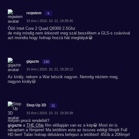
reqwiem
6
15 éve | 2010. 10. 21. 19:28:30
Őőő Intel Core 2 Quad Q8300 2.5Ghz
de még mindig nem érkezett meg szal beszéltem a GLS-s csávóval
azt mondta hogy holnap hozzá hát meglátjuk😀
gigazte
130
15 éve | 2010. 10. 21. 19:28:12
Az király, nekem a War tetszik nagyon. Nemrég néztem meg,
nagyon király😃
Step Up 3D
11
15 éve | 2010. 10. 21. 19:26:39
milyen procit rendeltél?
gigazte
a
THE ONe
film előlapján van ez a kép😀 Most én is
rákaptam a filmjeire! Ma letöltöm este az összes eddigi filmjét Full
HD ben! Talán holnap délutánra befejezi a letöltést! 45Gb a 20filmje!