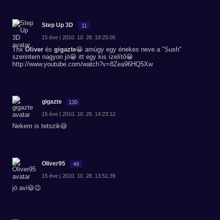
Step Up 3D
11
15 éve | 2010. 10. 28. 19:25:00
Thx
Oliver
és
gigazte
😀 amúgy egy énekes neve a "Sush"
szerintem nagyon jó😀 itt egy kis ízelítő😀
http://www.youtube.com/watch?v=8Zea96HQ5Xw
gigazte
130
15 éve | 2010. 10. 28. 14:23:12
Nekem is tetszik😃
Oliver95
49
15 éve | 2010. 10. 28. 13:51:39
jó avi😃😉