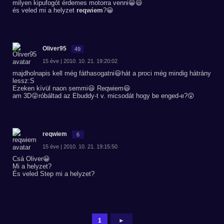
milyen kipufogót érdemes motorra venni😀😃
és veled mi a helyzet
reqwiem
?😀
Oliver95
49
15 éve | 2010. 10. 21. 19:20:02
majdholnapis kell még fáthasogatni😃hát a proci még mindig hátrány
lessz:S
Ezeken kívül naon semmi😃 Reqwiem😃
am 3D😜róbáltad az Ebuddy-t v. micsodát hogy be enged-e?😲
reqwiem
6
15 éve | 2010. 10. 21. 19:15:50
Csá Oliver😀
Mi a helyzet?
És veled Step mi a helyzet?
1
►