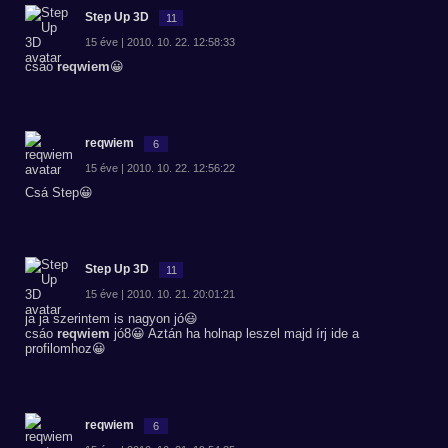
Step Up 3D
11
15 éve | 2010. 10. 22. 12:58:33
csáo
reqwiem
😀
reqwiem
6
15 éve | 2010. 10. 22. 12:56:22
Csá Step😀
Step Up 3D
11
15 éve | 2010. 10. 21. 20:01:21
ja ja szerintem is nagyon jó😃
csáo
reqwiem
jó8😀 Aztán ha holnap leszel majd írj ide a
profilomhoz😀
reqwiem
6