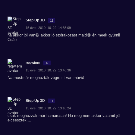
Step Up 3D
11
15 éve | 2010. 10. 22. 14:35:09
na akkor jól van😀 akkor jó szórakozást majd😀 én meek gyúrni!
Csáo
reqwiem
6
15 éve | 2010. 10. 22. 13:46:36
Na mostmár meghozták végre itt van már😀
Step Up 3D
11
15 éve | 2010. 10. 22. 13:10:24
csak meghozzák már hamarosan! Ha meg nem akkor valamit jól
elcsesztek....