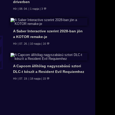
driverben
Hír | 08. 04. | 1 napja | 3 💬
A Saber Interactive szerint 2028-ban jön
a KOTOR remake-je
Hír | 07. 26. | 10 napja | 16 💬
A Capcom állítólag nagyszabású sztori
DLC-t készít a Resident Evil Requiemhez
Hír | 07. 19. | 18 napja | 15 💬