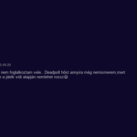
15:49:28
a nem foglalkoztam vele...Deadpoll hőst annyira még nemismerem,mert
 a játék vidi alapján nemlehet rossz😃