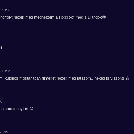
08:04:36
ler,horror-t nézek,meg megnéztem a Hobbit-ot,meg a Django-t😀
et.
12:54:34
i különös mostanában filmeket nézek,meg játszom...neked is viszont! 😃
08
eg karácsonyt is 😆
12:29:19