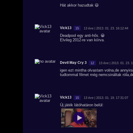
Hát akkor hazudtak 😃
Vick13
15
13 éve | 2013. 01. 23. 16:12:44
Deadpool egy anti-hős. 😀
Elvileg 2012-re van kiírva.
Devil May Cry 3
12
13 éve | 2013. 01. 23. 
igen ezt mintha olvastam volna,de annyir
tudtommal filmet még nemcsináltak róla,de
Vick13
15
13 éve | 2013. 01. 19. 17:31:07
Új játék látóhatáron belül: