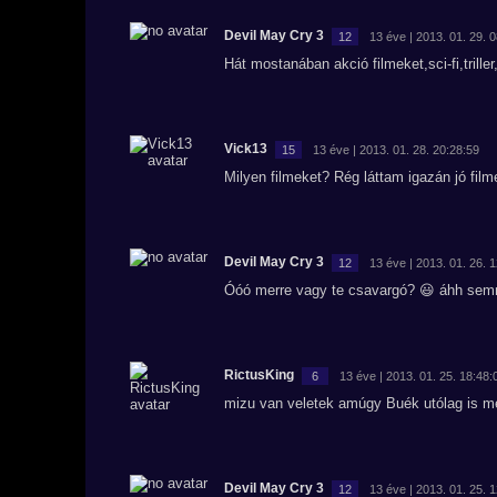
Devil May Cry 3
12
13 éve | 2013. 01. 29. 
Hát mostanában akció filmeket,sci-fi,tril
Vick13
15
13 éve | 2013. 01. 28. 20:28:59
Milyen filmeket? Rég láttam igazán jó film
Devil May Cry 3
12
13 éve | 2013. 01. 26. 
Óóó merre vagy te csavargó? 😃 áhh semm
RictusKing
6
13 éve | 2013. 01. 25. 18:48:
mizu van veletek amúgy Buék utólag is m
Devil May Cry 3
12
13 éve | 2013. 01. 25. 