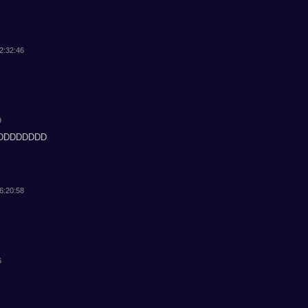
22:32:46
9
DDDDDDDDD
06:20:58
6