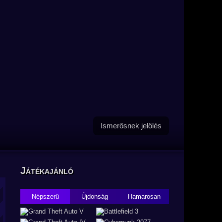
Ismerősnek jelölés
Játékajánló
Népszerű
Újdonság
Hamarosan