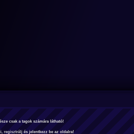
észe csak a tagok számára látható!
ni,
regisztrálj
és jelentkezz be az oldalra!