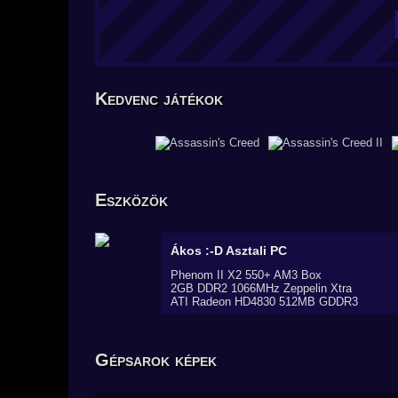
Kedvenc játékok
Eszközök
Ákos :-D
Asztali PC
Phenom II X2 550+ AM3 Box
2GB DDR2 1066MHz Zeppelin Xtra
ATI Radeon HD4830 512MB GDDR3
Gépsarok képek