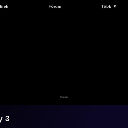
Hírek
Fórum
Több
▼
y 3