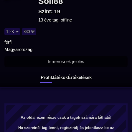
Soli88
Szint: 19
13 éve tag, offline
1.2K ☀
830 💬
férfi
Magyarország
Ismerősnek jelölés
Profil
Játékok
Értékelések
Az oldal ezen része csak a tagok számára látható!
Ha szeretnél tag lenni,
regisztrálj
és jelentkezz be az