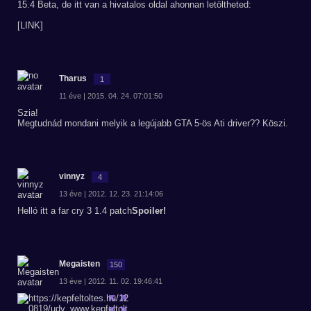
15.4 Beta, de itt van a hivatalos oldal ahonnan letöltheted:
[LINK]
Tharus
1
11 éve | 2015. 04. 24. 07:01:50
Szia!
Megtudnád mondani melyik a legújabb GTA 5-ös Ati driver?? Köszi.
vinnyz
4
13 éve | 2012. 12. 23. 21:14:06
Helló itt a far cry 3 1.4 patch
Spoiler!
Megaisten
150
13 éve | 2012. 11. 02. 19:46:41