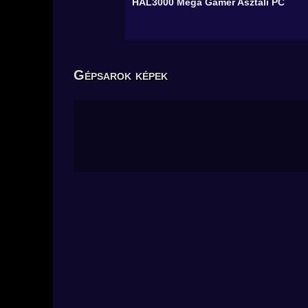
HAL3000 Mega Gamer
Asztali PC
Gépsarok képek