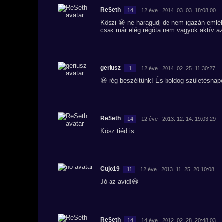
ReSeth
14
12 éve | 2014. 03. 03. 18:08:00
Köszi 😀 ne haragudj de nem igazán emléks
csak már elég régóta nem vagyok aktív a
geriusz
1
12 éve | 2014. 02. 25. 11:30:27
😃 rég beszéltünk! És boldog születésnapo
ReSeth
14
12 éve | 2013. 12. 14. 19:03:29
Kösz tiéd is.
Cujo19
11
12 éve | 2013. 11. 25. 20:10:08
Jó az avid!😃
ReSeth
14
14 éve | 2012. 02. 28. 20:48:03