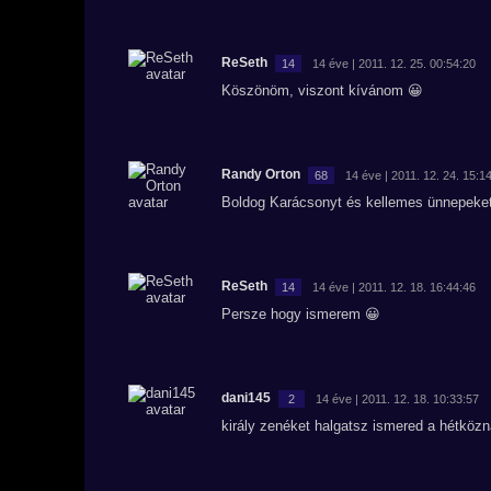
ReSeth
14
14 éve | 2011. 12. 25. 00:54:20
Köszönöm, viszont kívánom 😀
Randy Orton
68
14 éve | 2011. 12. 24. 15:1
Boldog Karácsonyt és kellemes ünnepeket
ReSeth
14
14 éve | 2011. 12. 18. 16:44:46
Persze hogy ismerem 😀
dani145
2
14 éve | 2011. 12. 18. 10:33:57
király zenéket halgatsz ismered a hétkö