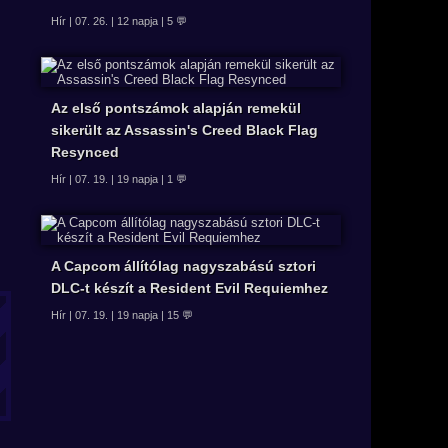
Hír | 07. 26. | 12 napja | 5 💬
Az első pontszámok alapján remekül
sikerült az Assassin's Creed Black Flag
Resynced
Hír | 07. 19. | 19 napja | 1 💬
A Capcom állítólag nagyszabású sztori
DLC-t készít a Resident Evil Requiemhez
Hír | 07. 19. | 19 napja | 15 💬