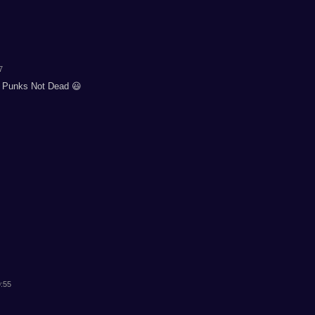
7
? Punks Not Dead 😃
9:55