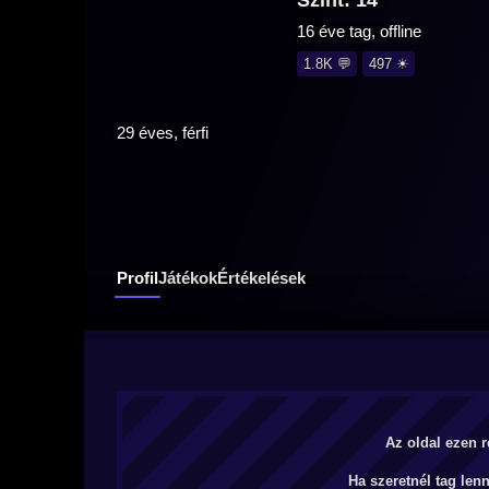
Szint: 14
16 éve tag, offline
1.8K 💬
497 ☀
29 éves, férfi
Profil
Játékok
Értékelések
Az oldal ezen r
Ha szeretnél tag len