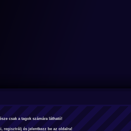
észe csak a tagok számára látható!
ni,
regisztrálj
és jelentkezz be az oldalra!