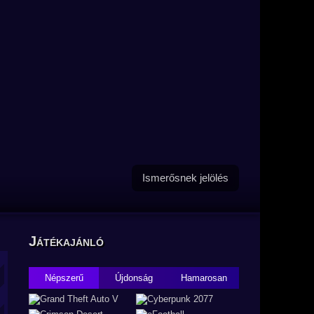
Ismerősnek jelölés
Játékajánló
Népszerű
Újdonság
Hamarosan