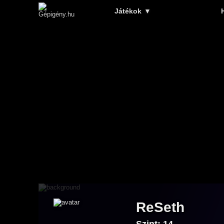
Játékok
▼
ReSeth