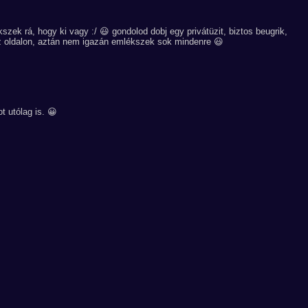
zek rá, hogy ki vagy :/ 😃 gondolod dobj egy privátüzit, biztos beugrik,
z oldalon, aztán nem igazán emlékszek sok mindenre 😃
t utólag is. 😀