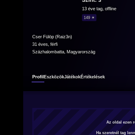
Szint: 3
13 éve tag, offline
149 ☀
Cser Fülöp (Raiz3n)
31 éves, férfi
Százhalombatta, Magyarország
Profil
Eszközök
Játékok
Értékelések
Az oldal ezen r
Ha szeretnél tag len