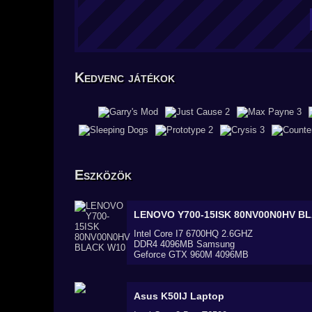
Kedvenc játékok
Eszközök
LENOVO Y700-15ISK 80NV00N0HV B
Intel Core I7 6700HQ 2.6GHZ
DDR4 4096MB Samsung
Geforce GTX 960M 4096MB
Asus K50IJ
Laptop