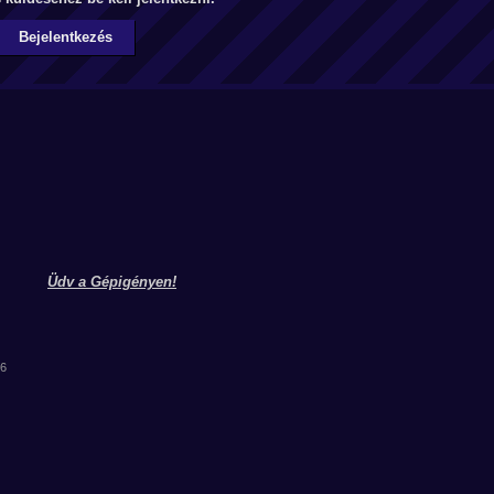
Bejelentkezés
Üdv a Gépigényen!
06