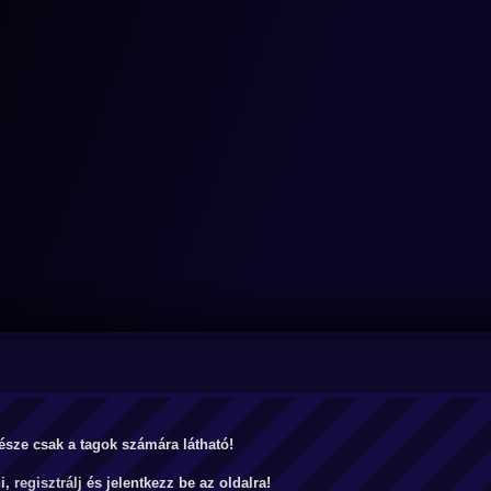
észe csak a tagok számára látható!
ni,
regisztrálj
és jelentkezz be az oldalra!