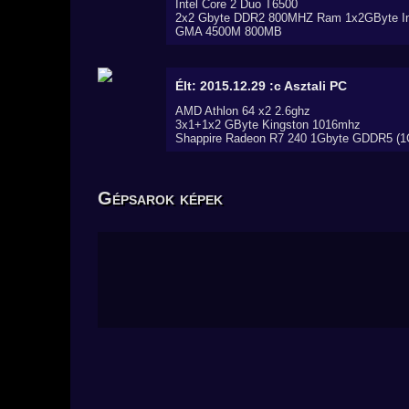
Intel Core 2 Duo T6500
2x2 Gbyte DDR2 800MHZ Ram 1x2GByte In
GMA 4500M 800MB
Élt: 2015.12.29 :c
Asztali PC
AMD Athlon 64 x2 2.6ghz
3x1+1x2 GByte Kingston 1016mhz
Shappire Radeon R7 240 1Gbyte GDDR5 (1G
Gépsarok képek