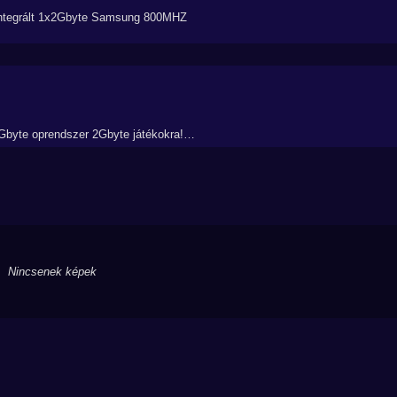
tegrált 1x2Gbyte Samsung 800MHZ
byte oprendszer 2Gbyte játékokra!…
Nincsenek képek