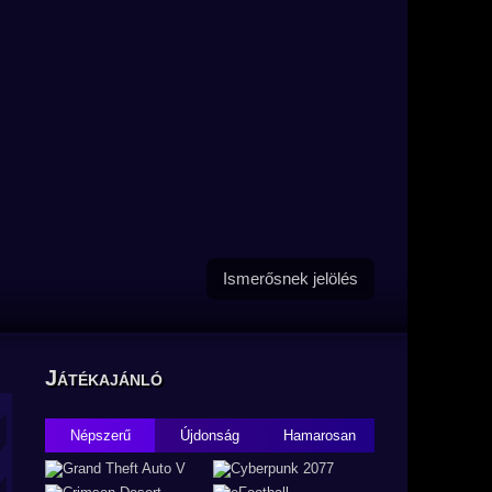
Ismerősnek jelölés
Játékajánló
Népszerű
Újdonság
Hamarosan