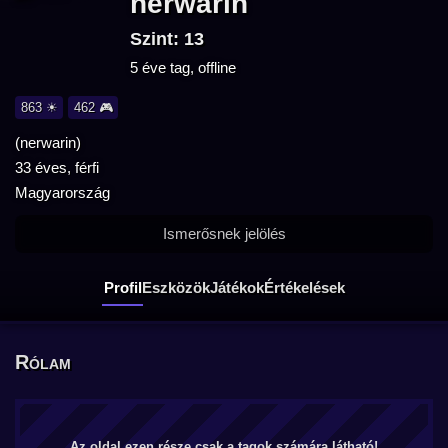
nerwarin
Szint: 13
5 éve tag, offline
863 ☀
462 🎮
(nerwarin)
33 éves, férfi
Magyarország
Ismerősnek jelölés
Profil
Eszközök
Játékok
Értékelések
Rólam
Az oldal ezen része csak a tagok számára látható!