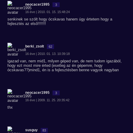
neocacer1995
3
16 éve | 2010. 01. 15. 15:48:24
senkinek se szólt hogy ócskavas hanem úgy értetem hogy a
fejlesztés az első!!!!!!!
berki_zsolt
62
16 éve | 2010. 01. 13. 10:39:18
igazad van, nem mid1, milyen géped van, de nem tudom igazából,
hogy ezt most mire érted (esetleg az én gépemre, hogy
ócskavas??)mind1, én is a fejlesztésben benne vagyok nagyban
neocacer1995
3
16 éve | 2009. 11. 25. 20:35:42
thx
susguy
83