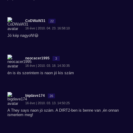
CoDWaW31
22
16 éve | 2010. 04. 23. 16:58:10
Jó kép nagyoN!😃
neocacer1995
3
16 éve | 2010. 03. 18. 14:30:35
én is és szerintem is naon jó kis szám
bigdave174
26
16 éve | 2010. 03. 13. 14:50:25
A They says naon jó szám. A DIRT2-ben is benne van ,én onnan
ismertem meg!