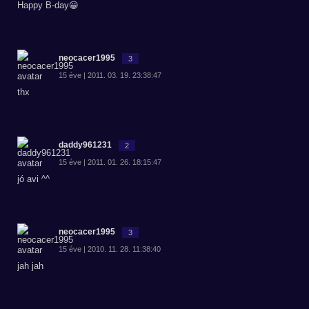
Happy B-day😀
neocacer1995
3
15 éve | 2011. 03. 19. 23:38:47
thx
daddy961231
2
15 éve | 2011. 01. 26. 18:15:47
jó avi ^^
neocacer1995
3
15 éve | 2010. 11. 28. 11:38:40
jah jah