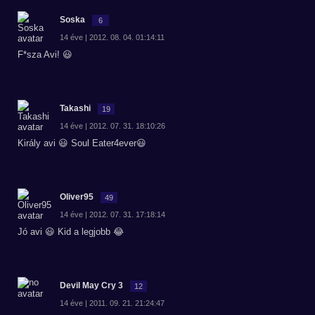
Soska
6
14 éve | 2012. 08. 04. 01:14:11
F*sza Avi! 😃
Takashi
19
14 éve | 2012. 07. 31. 18:10:26
Király avi 😃 Soul Eater4ever😃
Oliver95
49
14 éve | 2012. 07. 31. 17:18:14
Jó avi 😃 Kid a legjobb 😂
Devil May Cry 3
12
14 éve | 2011. 09. 21. 21:24:47