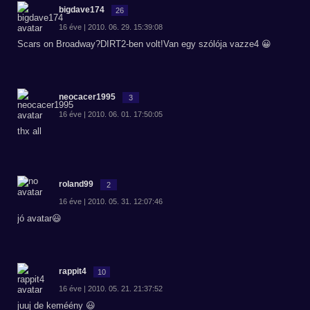
bigdave174
26
16 éve | 2010. 06. 29. 15:39:08
Scars on Broadway?DIRT2-ben volt!Van egy szólója vazze4 😀
neocacer1995
3
16 éve | 2010. 06. 01. 17:50:05
thx all
roland99
2
16 éve | 2010. 05. 31. 12:07:46
jó avatar😃
rappit4
10
16 éve | 2010. 05. 21. 21:37:52
juuj de keméény 😃