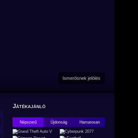
Ismerősnek jelölés
Játékajánló
Népszerű
Újdonság
Hamarosan