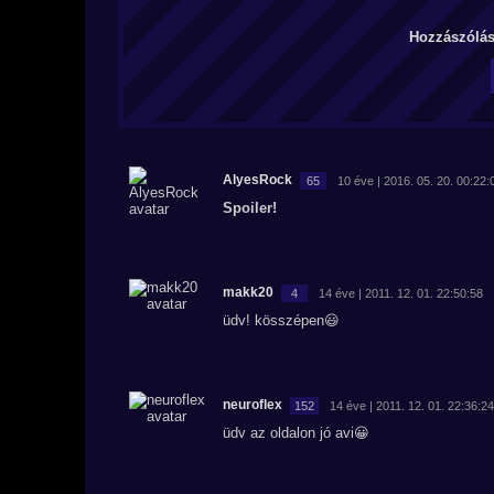
Hozzászólás 
AlyesRock
65
10 éve | 2016. 05. 20. 00:22:
Spoiler!
makk20
4
14 éve | 2011. 12. 01. 22:50:58
üdv! kösszépen😃
neuroflex
152
14 éve | 2011. 12. 01. 22:36:24
üdv az oldalon jó avi😀