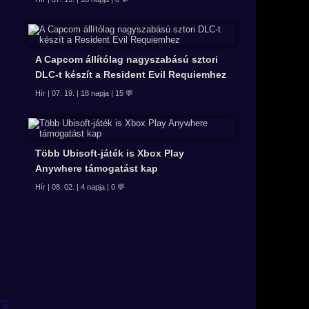
A Capcom állítólag nagyszabású sztori
DLC-t készít a Resident Evil Requiemhez
Hír | 07. 19. | 18 napja | 15 💬
Több Ubisoft-játék is Xbox Play
Anywhere támogatást kap
Hír | 08. 02. | 4 napja | 0 💬