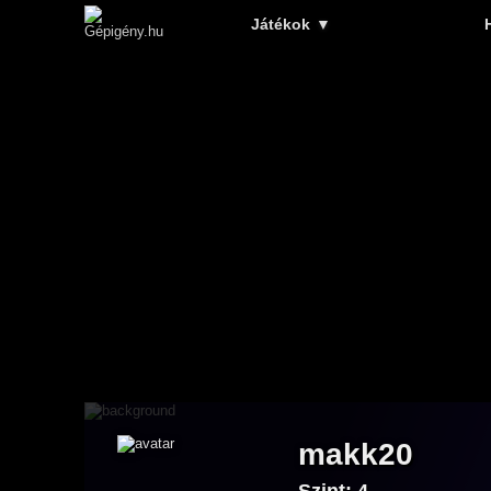
Játékok
▼
makk20