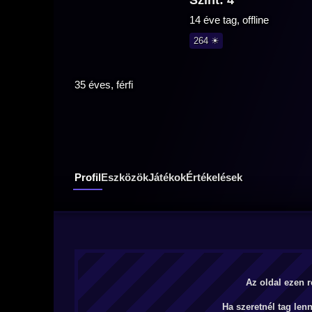
Szint: 4
14 éve tag, offline
264 ☀
35 éves, férfi
Profil
Eszközök
Játékok
Értékelések
Az oldal ezen r
Ha szeretnél tag len