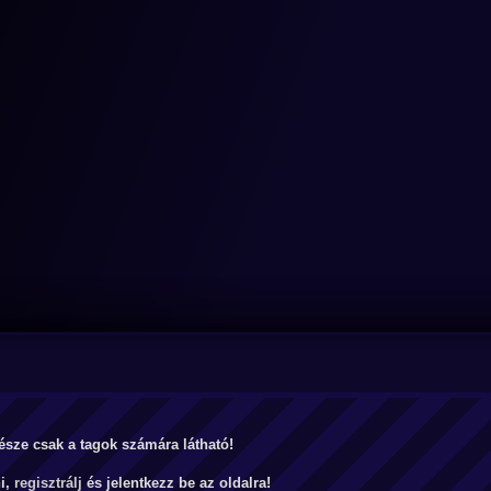
észe csak a tagok számára látható!
ni,
regisztrálj
és jelentkezz be az oldalra!