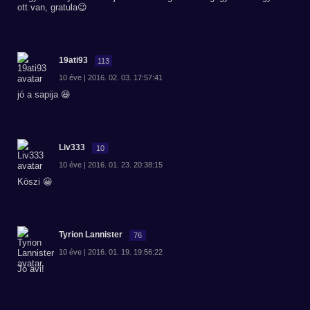
ott van, gratula😉
19ati93
113
10 éve | 2016. 02. 03. 17:57:41
jó a sapija 😆
Liv333
10
10 éve | 2016. 01. 23. 20:38:15
Köszi 😀
Tyrion Lannister
76
10 éve | 2016. 01. 19. 19:56:22
Jó avi!