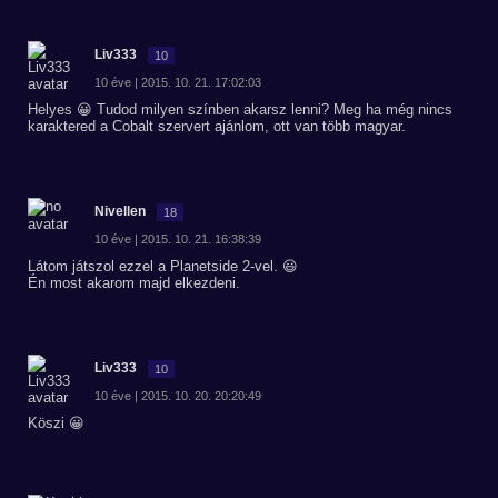
Liv333
10
10 éve | 2015. 10. 21. 17:02:03
Helyes 😀 Tudod milyen színben akarsz lenni? Meg ha még nincs
karaktered a Cobalt szervert ajánlom, ott van több magyar.
Nivellen
18
10 éve | 2015. 10. 21. 16:38:39
Látom játszol ezzel a Planetside 2-vel. 😃
Én most akarom majd elkezdeni.
Liv333
10
10 éve | 2015. 10. 20. 20:20:49
Köszi 😀