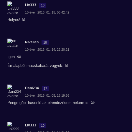
Liv333
10
10 éve | 2016. 01. 15. 06:42:42
Helyes! 😀
Nivellen
18
10 éve | 2016. 01. 14. 22:20:21
Igen. 😀
Én alapból macskabarát vagyok. 😆
Dani234
17
10 éve | 2016. 01. 05. 18:19:36
Penge gép. hasonló az elrendezésem nekem is. 😃
Liv333
10