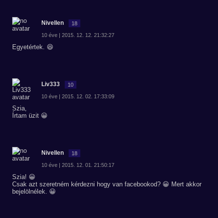
Nivellen
18
10 éve | 2015. 12. 12. 21:32:27
Egyetértek. 😆
Liv333
10
10 éve | 2015. 12. 02. 17:33:09
Szia,
Írtam üzit 😀
Nivellen
18
10 éve | 2015. 12. 01. 21:50:17
Szia! 😀
Csak azt szeretném kérdezni hogy van facebookod? 😀 Mert akkor
bejelölnélek. 😀