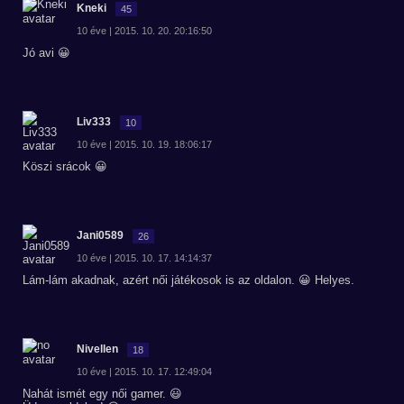
Kneki
45
10 éve | 2015. 10. 20. 20:16:50
Jó avi 😀
Liv333
10
10 éve | 2015. 10. 19. 18:06:17
Köszi srácok 😀
Jani0589
26
10 éve | 2015. 10. 17. 14:14:37
Lám-lám akadnak, azért női játékosok is az oldalon. 😀 Helyes.
Nivellen
18
10 éve | 2015. 10. 17. 12:49:04
Nahát ismét egy női gamer. 😃