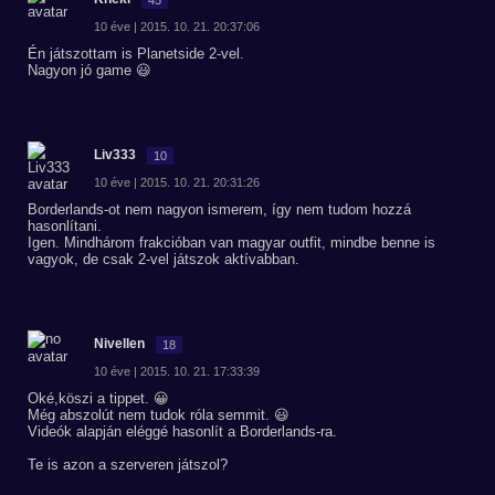
10 éve | 2015. 10. 21. 20:37:06
Én játszottam is Planetside 2-vel.
Nagyon jó game 😃
Liv333
10
10 éve | 2015. 10. 21. 20:31:26
Borderlands-ot nem nagyon ismerem, így nem tudom hozzá
hasonlítani.
Igen. Mindhárom frakcióban van magyar outfit, mindbe benne is
vagyok, de csak 2-vel játszok aktívabban.
Nivellen
18
10 éve | 2015. 10. 21. 17:33:39
Oké,köszi a tippet. 😀
Még abszolút nem tudok róla semmit. 😃
Videók alapján eléggé hasonlít a Borderlands-ra.
Te is azon a szerveren játszol?