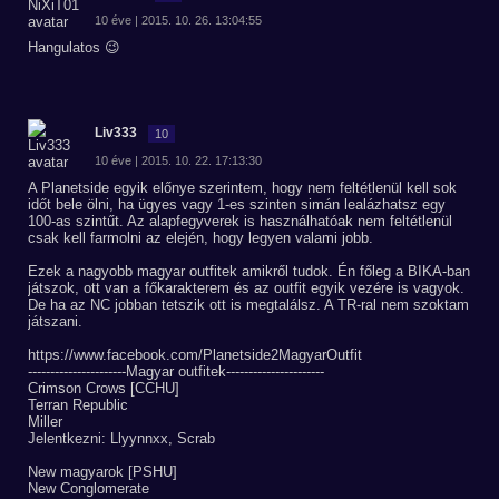
10 éve | 2015. 10. 26. 13:04:55
Hangulatos 😉
Liv333
10
10 éve | 2015. 10. 22. 17:13:30
A Planetside egyik előnye szerintem, hogy nem feltétlenül kell sok
időt bele ölni, ha ügyes vagy 1-es szinten simán lealázhatsz egy
100-as szintűt. Az alapfegyverek is használhatóak nem feltétlenül
csak kell farmolni az elején, hogy legyen valami jobb.
Ezek a nagyobb magyar outfitek amikről tudok. Én főleg a BIKA-ban
játszok, ott van a főkarakterem és az outfit egyik vezére is vagyok.
De ha az NC jobban tetszik ott is megtalálsz. A TR-ral nem szoktam
játszani.
https://www.facebook.com/Planetside2MagyarOutfit
----------------------Magyar outfitek----------------------
Crimson Crows [CCHU]
Terran Republic
Miller
Jelentkezni: Llyynnxx, Scrab
New magyarok [PSHU]
New Conglomerate