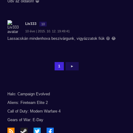
Üdv az oldalon! 😀
Liv333
10
10 éve | 2015. 10. 12. 19:49:41
Lassacskán mindenhova beszivárgunk, vigyázzatok fiúk 😆 😂
1
►
Halo: Campaign Evolved
Aliens: Fireteam Elite 2
Call of Duty: Modern Warfare 4
Gears of War: E-Day