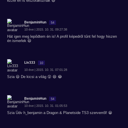
ezzel én is elszórakoznák 😃
BenjaminHun
54
10 éve | 2015. 10. 31. 09:27:38
Hát igen meg lepődtem én is! A profil képedről tűnt fel hogy hiszen
én ismerlek 😃
Liv333
10
10 éve | 2015. 10. 31. 07:01:28
Szia 😃 De kicsi a világ 😲 😆 😂
BenjaminHun
54
10 éve | 2015. 10. 31. 01:05:53
Szia Üdv h_benjamin a Dragon & Planetside TS3 szerverről! 😀