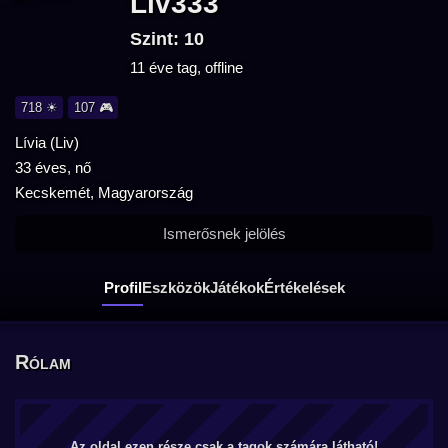
Liv333
Szint: 10
11 éve tag, offline
718 ☀
107 🎮
Lívia (Liv)
33 éves, nő
Kecskemét, Magyarország
Ismerősnek jelölés
Profil
Eszközök
Játékok
Értékelések
Rólam
Az oldal ezen része csak a tagok számára látható!