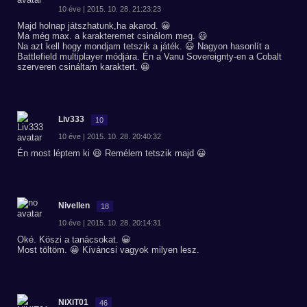
10 éve | 2015. 10. 28. 21:23:23
Majd holnap játszhatunk,ha akarod. 😀
Ma még max. a karakteremet csinálom meg. 😃
Na azt kell hogy mondjam tetszik a játék. 😃 Nagyon hasonlít a
Battlefield multiplayer módjára. Én a Vanu Sovereignty-en a Cobalt
szerveren csináltam karaktert. 😀
Liv333
10
10 éve | 2015. 10. 28. 20:40:32
Én most léptem ki 😆 Remélem tetszik majd 😀
Nivellen
18
10 éve | 2015. 10. 28. 20:14:31
Oké. Köszi a tanácsokat. 😀
Most töltöm. 😀 Kíváncsi vagyok milyen lesz.
NiXiT01
46