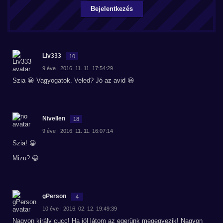
Bejelentkezés
Liv333
10
9 éve | 2016. 11. 11. 17:54:29
Szia 😀 Vagyogatok. Veled? Jó az avid 😃
Nivellen
18
9 éve | 2016. 11. 11. 16:07:14
Szia! 😀
Mizu? 😀
gPerson
4
10 éve | 2016. 02. 12. 19:49:39
Nagyon király cucc! Ha jól látom az egerünk megegyezik! Nagyon