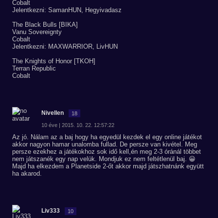
Cobalt
Jelentkezni: SamanHUN, Hegyivadasz
The Black Bulls [BIKA]
Vanu Sovereignty
Cobalt
Jelentkezni: MAXWARRIOR, LivHUN
The Knights of Honor [TKOH]
Terran Republic
Cobalt
Nivellen
18
10 éve | 2015. 10. 22. 12:57:22
Az jó. Nálam az a baj hogy ha egyedül kezdek el egy online játékot
akkor nagyon hamar unalomba fullad. De persze van kivétel. Meg
persze ezekhez a játékokhoz sok idő kell,én meg 2-3 óránál többet
nem játszanék egy nap velük. Mondjuk ez nem feltétlenül baj. 😀
Majd ha elkezdem a Planetside 2-őt akkor majd játszhatnánk együtt
ha akarod.
Liv333
10