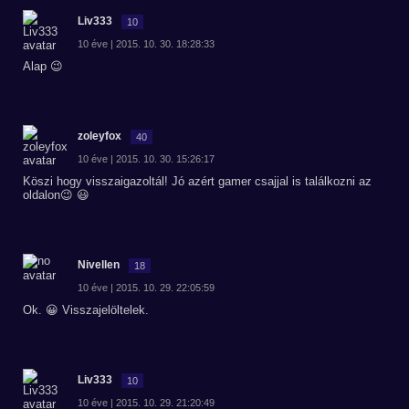
Liv333
10
10 éve | 2015. 10. 30. 18:28:33
Alap 😉
zoleyfox
40
10 éve | 2015. 10. 30. 15:26:17
Köszi hogy visszaigazoltál! Jó azért gamer csajjal is találkozni az
oldalon😉 😃
Nivellen
18
10 éve | 2015. 10. 29. 22:05:59
Ok. 😀 Visszajelöltelek.
Liv333
10
10 éve | 2015. 10. 29. 21:20:49