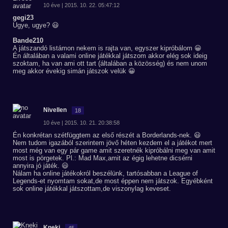
10 éve | 2015. 10. 22. 05:47:12
gegi23
Ugye, ugye? 😃
Bande210
A játszandó listámon nekem is rajta van, egyszer kipróbálom 😀
Én általában a valami online játékkal játszom akkor elég sok ideig
szoktam, ha van ami ott tart (általában a közösség) és nem unom
meg akkor évekig simán játszok velük 😀
Nivellen
18
10 éve | 2015. 10. 21. 20:38:58
Én konkrétan szétfüggtem az első részét a Borderlands-nek. 😃
Nem tudom igazából szerintem jövő héten kezdem el a játékot mert
most még van egy pár game amit szeretnék kipróbálni meg van amit
most is pörgetek. Pl.: Mad Max,amit az égig lehetne dicsérni
annyira jó játék. 😃
Nálam ha online játékokról beszélünk, tartósabban a League of
Legends-et nyomtam sokat,de most éppen nem játszok. Egyébként
sok online játékkal játszottam,de viszonylag keveset.
Kneki
45