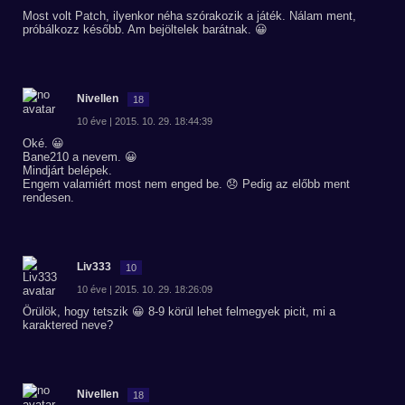
Most volt Patch, ilyenkor néha szórakozik a játék. Nálam ment,
próbálkozz később. Am bejöltelek barátnak. 😀
Nivellen
18
10 éve | 2015. 10. 29. 18:44:39
Oké. 😀
Bane210 a nevem. 😀
Mindjárt belépek.
Engem valamiért most nem enged be. 😞 Pedig az előbb ment
rendesen.
Liv333
10
10 éve | 2015. 10. 29. 18:26:09
Örülök, hogy tetszik 😀 8-9 körül lehet felmegyek picit, mi a
karaktered neve?
Nivellen
18