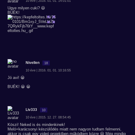
10 éve | 2016. 01. 01. 14:01:01
Ugye milyen cuki? 😃
BUÉK!
Nivellen
18
10 éve | 2016. 01. 01. 10:16:55
Jó avi! 😀
BUÉK! 😀 😀
Liv333
10
10 éve | 2015. 12. 27. 08:54:45
Köszi! Neked is és mindenkinek!
Meló+karácsonyi készülődés miatt nem nagyon tudtam felmenni,
akkor is csak egy videó projektben működtem közre 😃 Még mindig