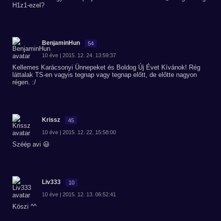
H1z1-ezel?
BenjaminHun
54
10 éve | 2015. 12. 24. 13:59:37
Kellemes Karácsonyi Ünnepeket és Boldog Új Évet Kívánok! Rég
láttalak TS-en vagyis tegnap vagy tegnap előtt, de előtte nagyon
régen. :/
Krissz
45
10 éve | 2015. 12. 22. 15:58:00
Széép avi 😃
Liv333
10
10 éve | 2015. 12. 13. 06:52:41
Köszi ^^