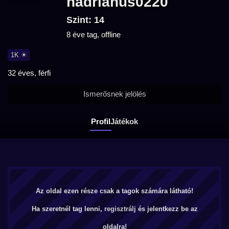
hadrianus0220
Szint: 14
8 éve tag, offline
1K ☀
32 éves, férfi
Ismerősnek jelölés
Profil
Játékok
Az oldal ezen része csak a tagok számára látható!
Ha szeretnél tag lenni,
regisztrálj
és jelentkezz be az
oldalra!